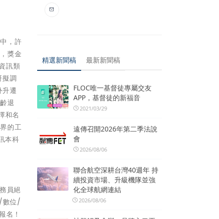
當中，許
響，獎金
精選新聞稿
最新新聞稿
資訊類
研擬調
FLOC唯一基督徒專屬交友
外升遷
APP，基督徒的新福音
屆齡退
2021/03/29
擇和名
業界的工
遠傳召開2026年第二季法說
會
訊本科
2026/08/06
聯合航空深耕台灣40週年 持
續投資市場、升級機隊並強
公務員絕
化全球航網連結
2026/08/06
/數位/
報名！