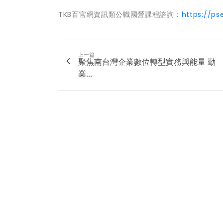
TKB百官網資訊類公職國營課程諮詢：
https://ps
上一篇
聚焦南台灣企業數位轉型實務與能量 勤
業...