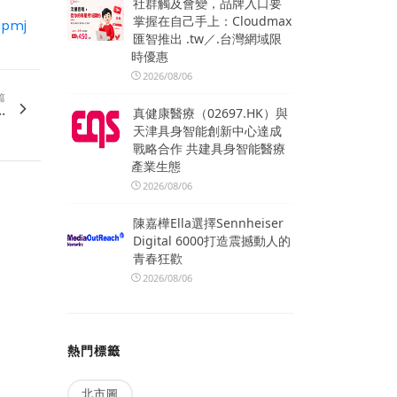
社群觸及會變，品牌入口要
掌握在自己手上：Cloudmax
dpmj
匯智推出 .tw／.台灣網域限
時優惠
2026/08/06
篇
.
真健康醫療（02697.HK）與
天津具身智能創新中心達成
戰略合作 共建具身智能醫療
產業生態
2026/08/06
陳嘉樺Ella選擇Sennheiser
Digital 6000打造震撼動人的
青春狂歡
2026/08/06
熱門標籤
北市圖