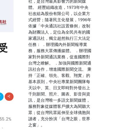
社，是台灣最具影響力的新聞媒
體。 經歷組織改造，1973年中央
社改組為股份有限公司，以企業方
式經營；隨著民主化發展，1996年
依據「中央通訊社設置條例」改制
為財團法人，定位為全民共有的國
家通訊社，獨立超然執行三大法定
受
任務： ．辦理國內外新聞報導業
務，服務大眾傳播媒體。 ．辦理國
家對外新聞通訊業務，促進國際對
台灣之瞭解。 ．加強與國際新聞通
訊社合作，增進國際新聞交流。 秉
持「正確、領先、客觀、翔實」的
基本原則，中央社專業新聞團隊每
天以中、英、日文即時對外發出上
千則新聞、照片、圖表、影音與資
訊，是台灣唯一多語文新聞媒體，
服務對象從媒體客戶擴大為閱聽大
眾；從台灣民眾延伸至全球僑胞與
讀者，充分扮演「台灣之眼，世界
.2%
之窗」。
」、