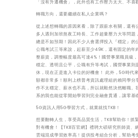
「沒有升遷機會」，此外也有工作壓力太大、不喜
轉職方向，還要繼續在私人企業嗎？
從上述想轉職的原因來看，除了跟薪水有關，還有
多人遇到加班熬夜工時長、工作超量壓力大等問題
總是不如預期！因此不少人會選擇投入『穩定』的公
公職考試三等來說，起薪至少49K，還有固定的年終
整薪資，調整幅度最高可達4%！國營事業職員級，
穩定、透明且公平，公職有升等考試，國營事業則
休，現在正是進入卡位的好機會！ 此外，5G時代
額都非常多！順利上榜普考資訊處理組的賴同學分
作不太穩定、薪水也不高，所以就毅然決然離職。我
系的我也能從零開始學習到完全融會貫通，讓零基
5G資訊人用5G學習方式，就業就找TKB！
想要翻轉人生，享受高品質生活，TKB幫助你！抓緊
對有機會！【TKB百官網】禮聘大碩研究所師資、
雲端混成學習效率高！提供投考組合分析，幫助考