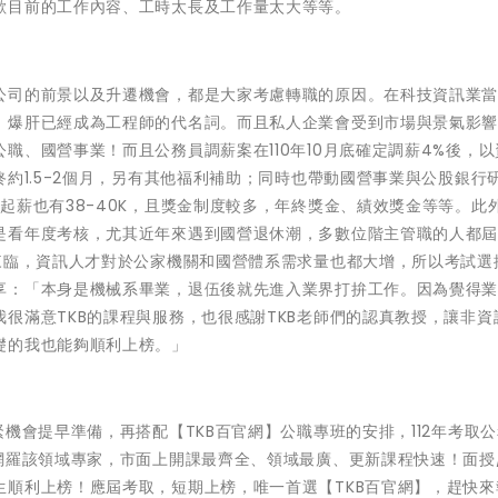
歡目前的工作內容、工時太長及工作量太大等等。
公司的前景以及升遷機會，都是大家考慮轉職的原因。在科技資訊業
，爆肝已經成為工程師的代名詞。而且私人企業會受到市場與景氣影
職、國營事業！而且公務員調薪案在110年10月底確定調薪4%後，以
約1.5-2個月，另有其他福利補助；同時也帶動國營事業與公股銀行
起薪也有38-40K，且獎金制度較多，年終獎金、績效獎金等等。此
是看年度考核，尤其近年來遇到國營退休潮，多數位階主管職的人都
來臨，資訊人才對於公家機關和國營體系需求量也都大增，所以考試選
享：「本身是機械系畢業，退伍後就先進入業界打拚工作。因為覺得
很滿意TKB的課程與服務，也很感謝TKB老師們的認真教授，讓非資
礎的我也能夠順利上榜。」
機會提早準備，再搭配【TKB百官網】公職專班的安排，112年考取
網羅該領域專家，市面上開課最齊全、領域最廣、更新課程快速！面授
生順利上榜！應屆考取，短期上榜，唯一首選【TKB百官網】，趕快來