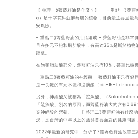
【 整理一⟫薺藍籽油是什麼？】 - 重點一⟫薺藍籽油
a）是十字花科亞麻薺屬的植物，目前最主要且最
安風險。
- 重點二⟫薺藍籽油的油脂組成 - 薺藍籽油是非
且在多元不飽和脂肪酸中，有高達36%是屬於植物油較
蹺板。
在飽和脂肪酸部分，薺藍籽油只有10%，甚至比橄
- 重點三⟫薺藍籽油的神經酸 - 薺藍籽油不只有健康
是一長鏈的單元不飽和脂肪酸（cis-15-tetrac
另外，神經酸又被稱為「鯊魚酸」（Salachola
「鯊魚酸」別名的原因，而薺藍籽油大約含有0.6
充神經酸的營養。 【 整理二⟫薺藍籽油有什麼功
況，是台灣的中年以上的族群首要面對的健康問題
2022年最新的研究中，分析了7篇薺藍籽油改善