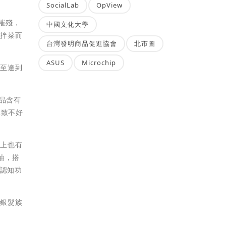
SocialLab
OpView
摧殘，
中國文化大學
做拌菜而
台灣發明商品促進協會
北市圖
ASUS
Microchip
甚至達到
油品含有
導致不好
站上也有
油，搭
認知功
助銀髮族