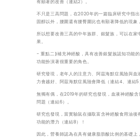
有顯著的改善（連結2）。
不只是三高問題，在2020年的一篇臨床研究中指
固醇以外，腰圍還有腰臀圍比也有顯著降低的現象
所以想要改善三高的中年族群、銀髮族，可以在家
果。
- 重點二⟫補充神經酸，具有改善銀髮族認知功能
功能扮演著很重要的角色。
研究發現，老年人的注意力、阿茲海默症風險與血
力會越好、阿茲海默症風險會降低（連結4、連結5
無獨有偶，在2019年的研究也發現，血液神經酸
問題（連結6）。
研究也發現，當實驗鼠在攝取富含神經酸食用油後
功能的潛力（連結8）！
因此，營養師認為在具有健康脂肪酸比例的基礎上