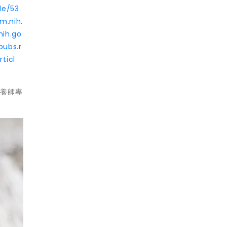
le/53
m.nih.
nih.go
pubs.r
ticl
營養師專