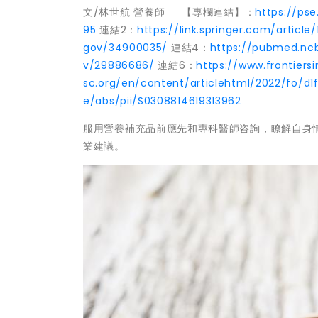
文/林世航 營養師 【專欄連結】：
https://pse
95
連結2：
https://link.springer.com/articl
gov/34900035/
連結4：
https://pubmed.ncb
v/29886686/
連結6：
https://www.frontiersi
sc.org/en/content/articlehtml/2022/fo/d1
e/abs/pii/S0308814619313962
服用營養補充品前應先和專科醫師咨詢，瞭解自身
業建議。