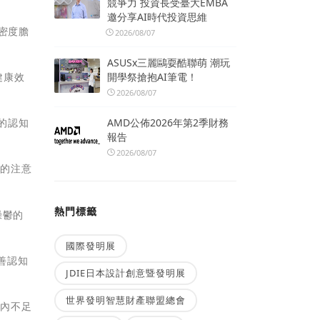
競爭力 投資長受臺大EMBA
邀分享AI時代投資思維
密度膽
2026/08/07
ASUSx三麗鷗耍酷聯萌 潮玩
開學祭搶抱AI筆電！
健康效
2026/08/07
AMD公佈2026年第2季財務
的認知
報告
2026/08/07
人的注意
熱門標籤
躁鬱的
國際發明展
善認知
JDIE日本設計創意暨發明展
世界發明智慧財產聯盟總會
體內不足