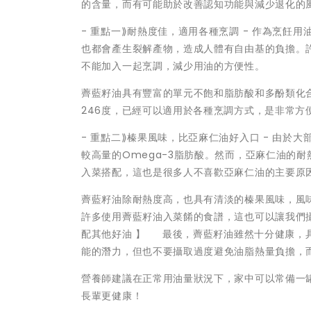
的含量，而有可能助於改善認知功能與減少退化的
- 重點一⟫耐熱度佳，適用各種烹調 - 作為烹
也都會產生裂解產物，造成人體有自由基的負擔。
不能加入一起烹調，減少用油的方便性。
薺藍籽油具有豐富的單元不飽和脂肪酸和多酚類化
246度，已經可以適用於各種烹調方式，是非常方
- 重點二⟫榛果風味，比亞麻仁油好入口 - 由於
較高量的Omega-3脂肪酸。然而，亞麻仁油的
入菜搭配，這也是很多人不喜歡亞麻仁油的主要原
薺藍籽油除耐熱度高，也具有清淡的榛果風味，風
許多使用薺藍籽油入菜餚的食譜，這也可以讓我們攝
配其他好油 】 最後，薺藍籽油雖然十分健康，
能的潛力，但也不要攝取過度避免油脂熱量負擔，
營養師建議在正常用油量狀況下，家中可以常備一
長輩更健康！