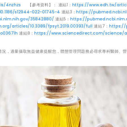
.is/4nzhzs
【參考資料】： 連結1：
https://www.edh.tw/artic
e/10.1186/s12944-022-01745-4
連結3：
https://pubmed.ncbi.nl
i.nlm.nih.gov/35842880/
連結5：
https://pubmed.ncbi.nlm.
n.org/articles/10.3389/fpsyt.2019.00393/full
連結7：
https://
fo03671h
連結8：
https://www.sciencedirect.com/science/ar
情況，過量攝取無益健康提醒您，體態管理問題務必尋求專科醫師、