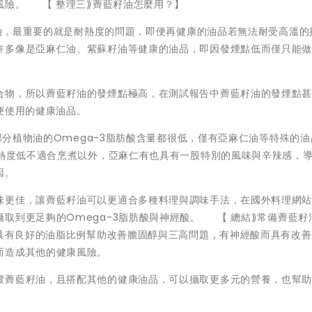
風險。 【 整理三⟫薺藍籽油怎麼用？】
飪用油，最重要的就是耐熱度的問題，即便再健康的油品若無法耐受高溫的
許多像是亞麻仁油、紫蘇籽油等健康的油品，即因發煙點低而僅只能
合物，所以薺藍籽油的發煙點極高，在測試報告中薺藍籽油的發煙點
便使用的健康油品。
大部分植物油的Omega-3脂肪酸含量都很低，僅有亞麻仁油等特殊的
耐熱度低不適合烹煮以外，亞麻仁有也具有一股特別的風味與辛辣感，
因。
味更佳，讓薺藍籽油可以更適合多種料理與調味手法，在國外料理網
取到更足夠的Omega-3脂肪酸與神經酸。 【 總結⟫常備薺藍籽
具有良好的油脂比例幫助改善膽固醇與三高問題，有神經酸而具有改善
而造成其他的健康風險。
罐薺藍籽油，且搭配其他的健康油品，可以攝取更多元的營養，也幫