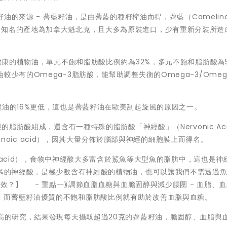
的來源 - 薺藍籽油，是由薺藍的種籽榨油而得，薺藍（Camelina s
為知名的產地為加拿大魁北克，且大多為原裝進口，少有重新分裝所造
常健康的植物油，單元不飽和脂肪酸比例約為32%，多元不飽和脂肪酸為
少有的Omega-3脂肪酸，能幫助調整失衡的Omega-3/Omeg
欖油的16%更低，這也是薺藍籽油在歐美刮起旋風的原因之一。
的脂肪酸組成，還含有一種特殊的脂肪酸「神經酸」（Nervonic Ac
osenoic acid），因其大量分佈於腦部與神經的細胞膜上而得名。
ic acid），食物中神經酸大多富含於鯊魚等大型魚的脂肪中，這也是神
9%的神經酸，是極少數含有神經酸的植物油，也可以讓我們不需透過
效？】 - 重點一⟫調節血脂血糖與血膽固醇與減少腰圍 - 血脂、
，而薺藍籽油優質的不飽和脂肪酸比例就有助於改善血脂與血糖。
三高的研究，結果發現每天攝取超過20克的薺藍籽油，膽固醇、血脂與