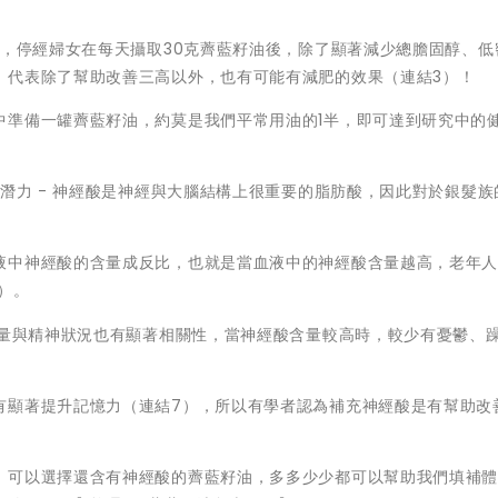
出，停經婦女在每天攝取30克薺藍籽油後，除了顯著減少總膽固醇、低
，代表除了幫助改善三高以外，也有可能有減肥的效果（連結3）！
中準備一罐薺藍籽油，約莫是我們平常用油的1半，即可達到研究中的
的潛力 - 神經酸是神經與大腦結構上很重要的脂肪酸，因此對於銀髮族
液中神經酸的含量成反比，也就是當血液中的神經酸含量越高，老年
）。
含量與精神狀況也有顯著相關性，當神經酸含量較高時，較少有憂鬱、
有顯著提升記憶力（連結7），所以有學者認為補充神經酸是有幫助改
，可以選擇還含有神經酸的薺藍籽油，多多少少都可以幫助我們填補