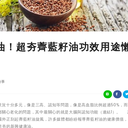
康油！超夯薺藍籽油功效用途
時事
銀髮族的健康狀況十分多元，像是三高、認知等問題，像是高血脂比例超過50%，
成都關心老化的問題，其中最關心的就是大腦與認知功能（連結1）。 
國外正刮起薺藍籽油旋風，許多媒體都紛紛報導薺藍籽油的健康價值
超夯的新興健康油。