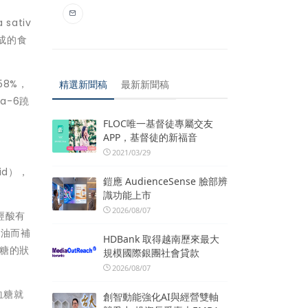
ativ
成的食
58%，
精選新聞稿
最新新聞稿
a-6蹺
FLOC唯一基督徒專屬交友
APP，基督徒的新福音
2021/03/29
id），
鎧應 AudienceSense 臉部辨
識功能上市
2026/08/07
經酸有
魚油而補
HDBank 取得越南歷來最大
血糖的狀
規模國際銀團社會貸款
2026/08/07
血糖就
創智動能強化AI與經營雙軸