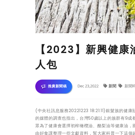
【2023】新興健
人包
Dec 23,2022
新聞
新聞
推廣新聞稿
(中央社訊息服務20221223 18:21:11)
的媒體的調查也指出，台灣50歲以上的族群有9
眾為了健康會選擇初榨橄欖油、酪梨油等健康油，
由好食課整理一些文獻資料，幫大家科普一下這個