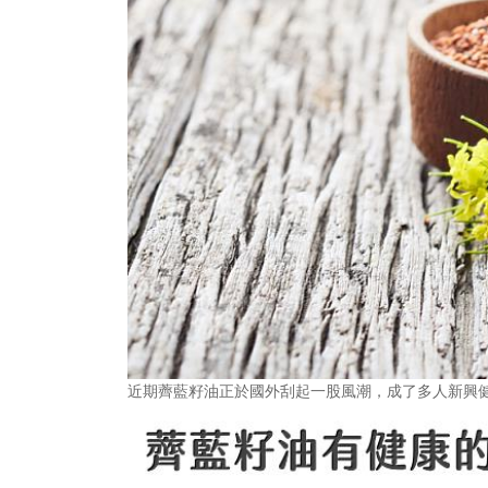
近期薺藍籽油正於國外刮起一股風潮，成了多人新興