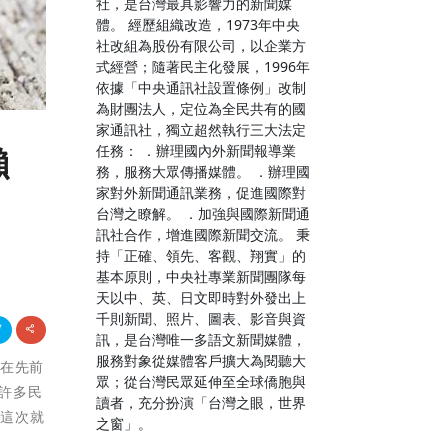
社，是台灣最具影響力的新聞媒
體。 經歷組織改造，1973年中央
社改組為股份有限公司，以企業方
式經營；隨著民主化發展，1996年
依據「中央通訊社設置條例」改制
為財團法人，定位為全民共有的國
家通訊社，獨立超然執行三大法定
任務： ．辦理國內外新聞報導業
懶
務，服務大眾傳播媒體。 ．辦理國
家對外新聞通訊業務，促進國際對
台灣之瞭解。 ．加強與國際新聞通
訊社合作，增進國際新聞交流。 秉
持「正確、領先、客觀、翔實」的
基本原則，中央社專業新聞團隊每
天以中、英、日文即時對外發出上
千則新聞、照片、圖表、影音與資
訊，是台灣唯一多語文新聞媒體，
服務對象從媒體客戶擴大為閱聽大
而在先前
眾；從台灣民眾延伸至全球僑胞與
許多民
讀者，充分扮演「台灣之眼，世界
，這次就
之窗」。