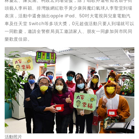
林慶宏、陳奕涵、柯政宏到場聲援，除了唱歌外還有知名鼓手街
頭藝人李科穎、排灣族網紅歌手黃少康與魔幻氣球人李聖堂到場
表演，活動中還會抽出apple iPad、50吋大電視與兒童電動汽
車及任天堂 Switch等多項大獎，0元超值活動只要人到場就可以
一同歡慶，邀請全警察局員工邀請家人、朋友一同參加與市民同
樂歡度佳節。
活動照片