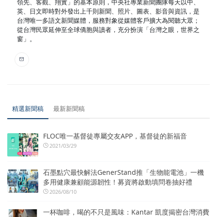
領先、客觀、翔實」的基本原則，中央社專業新聞團隊每天以中、
英、日文即時對外發出上千則新聞、照片、圖表、影音與資訊，是
台灣唯一多語文新聞媒體，服務對象從媒體客戶擴大為閱聽大眾；
從台灣民眾延伸至全球僑胞與讀者，充分扮演「台灣之眼，世界之
窗」。
精選新聞稿
最新新聞稿
FLOC唯一基督徒專屬交友APP，基督徒的新福音
2021/03/29
石墨點穴最快解法GenerStand推「生物能電池」一機
多用健康兼顧能源韌性！募資將啟動填問卷抽好禮
2026/08/10
一杯咖啡，喝的不只是風味：Kantar 凱度揭密台灣消費