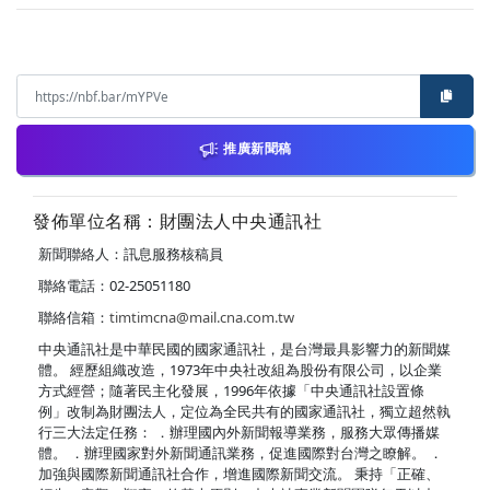
推廣新聞稿
發佈單位名稱：財團法人中央通訊社
新聞聯絡人：訊息服務核稿員
聯絡電話：02-25051180
聯絡信箱：
timtimcna@mail.cna.com.tw
中央通訊社是中華民國的國家通訊社，是台灣最具影響力的新聞媒
體。 經歷組織改造，1973年中央社改組為股份有限公司，以企業
方式經營；隨著民主化發展，1996年依據「中央通訊社設置條
例」改制為財團法人，定位為全民共有的國家通訊社，獨立超然執
行三大法定任務： ．辦理國內外新聞報導業務，服務大眾傳播媒
體。 ．辦理國家對外新聞通訊業務，促進國際對台灣之瞭解。 ．
加強與國際新聞通訊社合作，增進國際新聞交流。 秉持「正確、