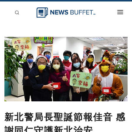
回到首頁
新聞稿分類
登入
刊登
新北警局長聖誕節報佳音 感
謝同仁守護新北治安