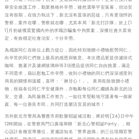
舉安全維護工作，勤業務格外辛勞，雖然選舉平安落幕，但治安
沒有假期，在強力執法下，新北沒有囂張的惡徒，只有更強悍的
警察，案件在哪，警察就在哪，尤其本局「新北打詐隊」於上(1
1)月初破獲震驚國內外的求職詐騙集中拘禁案，深獲社會大眾肯
定，有效穩定社會治安，十分辛勞。
為感謝同仁在崗位上戮力從公，因此特別致贈小禮物慰勞同仁，
向辛苦的同仁們致上最高的感恩與敬意。本次禮品更提供濾掛式
咖啡、脆薯片及濾網玻璃杯等3項禮品提供同仁自由挑選，滿足
不同需求，藉以慰勉工作辛勞，收到小禮物的同仁們深深感受到
局長的關懷和溫暖，直呼：「揪甘心！」。 黃局長除致贈小禮
物，祝福各位同仁平安健康外，亦勉勵每位同仁繼續為新北的治
安、交通、為民服務工作努力，一如往常堅毅地守護著每一個家
庭、每一位善良市民，共同打造樂活宜居的城市！
另外新北市警局為響應市府歡樂耶誕城活動，將於明(24)日中午
12時開始，在警察局門口廣場舉辦「新北心警耶誕Party」，精
心設計各種宣導攤位，更邀請知名「警界超偶」的三位現職官警