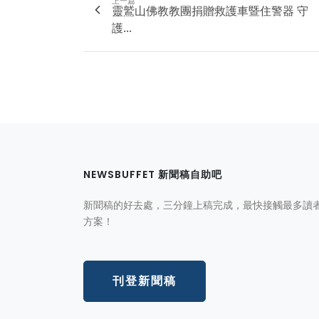
上一篇
靈鷲山佛教教團捐贈救護車暨住警器 守
護...
NEWSBUFFET 新聞稿自助吧
新聞稿的好去處，三分鐘上稿完成，最快接觸最多讀
方案！
刊登新聞稿