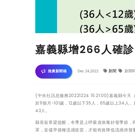
嘉義縣增266人確診
Dec 24,2022
新聞
新聞
推廣新聞稿
(中央社訊息服務20221224 15:21:00)嘉義
於11個月-101歲，12歲以下35人，65歲以上34人。
43人。
縣長翁章梁提醒，冬季是上呼吸道病毒好發季節，
罩，並儘早接種流感疫苗，才能有效降低流感併發