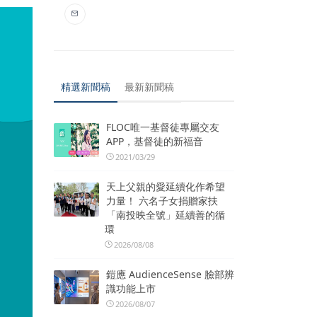
精選新聞稿
最新新聞稿
FLOC唯一基督徒專屬交友
APP，基督徒的新福音
2021/03/29
天上父親的愛延續化作希望
力量！ 六名子女捐贈家扶
「南投映全號」延續善的循
環
2026/08/08
鎧應 AudienceSense 臉部辨
識功能上市
2026/08/07