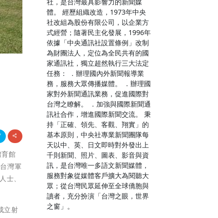
社，是台灣最具影響力的新聞媒
體。 經歷組織改造，1973年中央
社改組為股份有限公司，以企業方
式經營；隨著民主化發展，1996年
依據「中央通訊社設置條例」改制
為財團法人，定位為全民共有的國
家通訊社，獨立超然執行三大法定
任務： ．辦理國內外新聞報導業
務，服務大眾傳播媒體。 ．辦理國
家對外新聞通訊業務，促進國際對
台灣之瞭解。 ．加強與國際新聞通
訊社合作，增進國際新聞交流。 秉
持「正確、領先、客觀、翔實」的
基本原則，中央社專業新聞團隊每
天以中、英、日文即時對外發出上
體育館
千則新聞、照片、圖表、影音與資
訊，是台灣唯一多語文新聞媒體，
與台灣軍
服務對象從媒體客戶擴大為閱聽大
會人士、
眾；從台灣民眾延伸至全球僑胞與
讀者，充分扮演「台灣之眼，世界
之窗」。
成立射