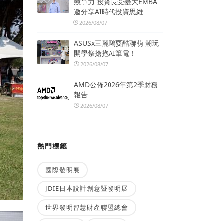
競爭力 投資長受臺大EMBA
邀分享AI時代投資思維
2026/08/07
ASUSx三麗鷗耍酷聯萌 潮玩
開學祭搶抱AI筆電！
2026/08/07
AMD公佈2026年第2季財務
報告
2026/08/07
熱門標籤
國際發明展
JDIE日本設計創意暨發明展
世界發明智慧財產聯盟總會