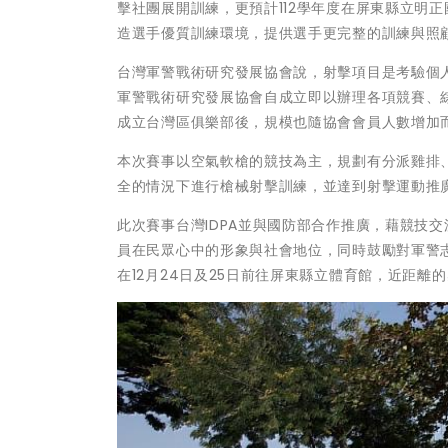
擊社團展開訓練，更預計112學年度在屏東縣立明
造選手優質訓練環境，提供選手更完整的訓練與照
台灣軍警戰術研究發展協會說，射擊項目是考驗個
軍警戰術研究發展協會自成立即以辦理各項競賽、綜合
成立台灣區俱樂部後，規模也隨協會會員人數增加
本次賽事以空氣軟槍的競技為主，規劃有分派雞排
全的情況下進行槍械射擊訓練，並達到射擊運動推
此次賽事台灣IDPA並與國防部合作推廣，藉競技
員在民眾心中的形象與社會地位，同時鼓勵對軍警
在12月24日及25日前往屏東縣立體育館，近距離