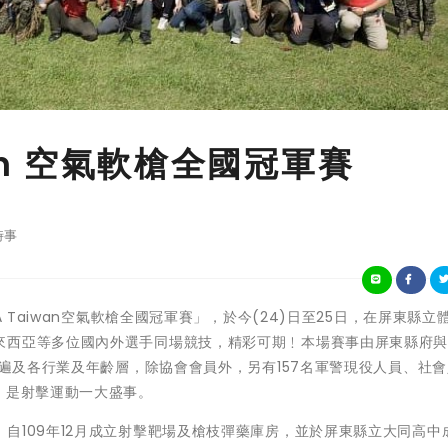
iwan 空氣軟槍全國冠軍賽
時事
2 IDPA Taiwan空氣軟槍全國冠軍賽」，於今(24)日至25日，在屏東縣立
來西亞等多位國內外選手同場競技，精彩可期﹗本場賽事由屏東縣府
員遍及各行業及年齡層，除協會會員外，另有157名軍警現役人員、社
，是射擊運動一大盛事。
自109年12月成立射擊靶場及槍枝彈藥庫房，並於屏東縣立大同高中