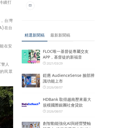
持續打
式，台灣
A)在台
精選新聞稿
最新新聞稿
能在安
FLOC唯一基督徒專屬交友
APP，基督徒的新福音
2021/03/29
軍警人
趣的民眾
鎧應 AudienceSense 臉部辨
識功能上市
2026/08/07
HDBank 取得越南歷來最大
規模國際銀團社會貸款
2026/08/07
創智動能強化AI與經營雙軸