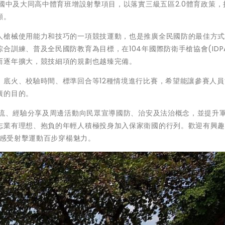
正國中及大同高中體育班增設射擊項目，以落實三級五區2.0體育政策，
顧。
人槍械使用能力和技巧的一項競技運動，也是推廣全民國防的最佳方
訓練、普及全民國防教育為目標，在104年國際防衛手槍協會(IDP
而逐年擴大，競技細項的規劃也越臻完備。
、底火、校驗時間、標準回合等12種情境進行比賽，希望能讓參賽人員
廣的目的。
交流、經驗分享及周邊活動向民眾宣導國防、治安及法治概念，並提升
志業有理想、抱負的年輕人積極投身加入保家衛國的行列。歡迎有興
的感受射擊運動百步穿楊魅力。