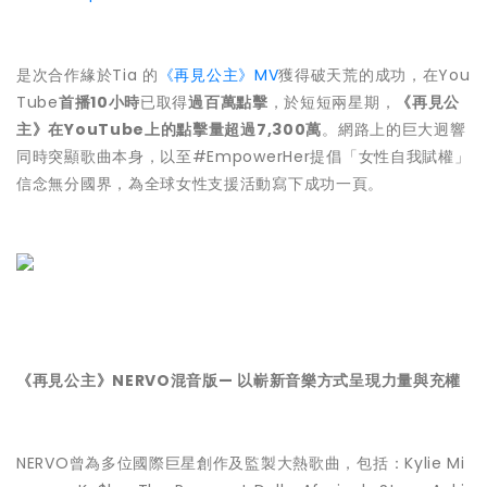
是次合作緣於Tia 的
《再見公主》MV
獲得破天荒的成功，在You
Tube
首播10小時
已取得
過百萬點擊
，於短短兩星期，
《再見公
主》在YouTube上的點擊量超過7,300萬
。網路上的巨大迥響
同時突顯歌曲本身，以至#EmpowerHer提倡「女性自我賦權」
信念無分國界，為全球女性支援活動寫下成功一頁。
《再見公主》NERVO混音版— 以嶄新音樂方式呈現力量與充權
NERVO曾為多位國際巨星創作及監製大熱歌曲，包括：Kylie Mi