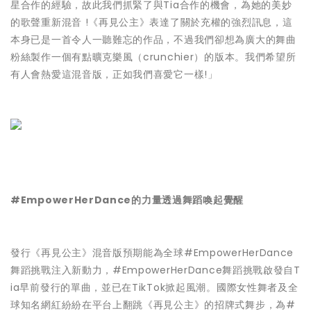
星合作的經驗，故此我們抓緊了與Tia合作的機會，為她的美妙
的歌聲重新混音 !《再見公主》表達了關於充權的強烈訊息，這
本身已是一首令人一聽難忘的作品，不過我們卻想為廣大的舞曲
粉絲製作一個有點曠克樂風（crunchier）的版本。我們希望所
有人會熱愛這混音版，正如我們喜愛它一樣!」
#EmpowerHerDance的力量透過舞蹈喚起覺醒
發行《再見公主》混音版預期能為全球#EmpowerHerDance
舞蹈挑戰注入新動力，#EmpowerHerDance舞蹈挑戰啟發自T
ia早前發行的單曲，並已在TikTok掀起風潮。國際女性舞者及全
球知名網紅紛紛在平台上翻跳《再見公主》的招牌式舞步，為#