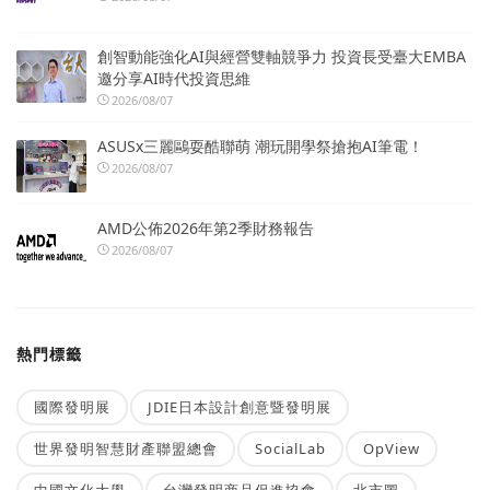
創智動能強化AI與經營雙軸競爭力 投資長受臺大EMBA
邀分享AI時代投資思維
2026/08/07
ASUSx三麗鷗耍酷聯萌 潮玩開學祭搶抱AI筆電！
2026/08/07
AMD公佈2026年第2季財務報告
2026/08/07
熱門標籤
國際發明展
JDIE日本設計創意暨發明展
世界發明智慧財產聯盟總會
SocialLab
OpView
中國文化大學
台灣發明商品促進協會
北市圖