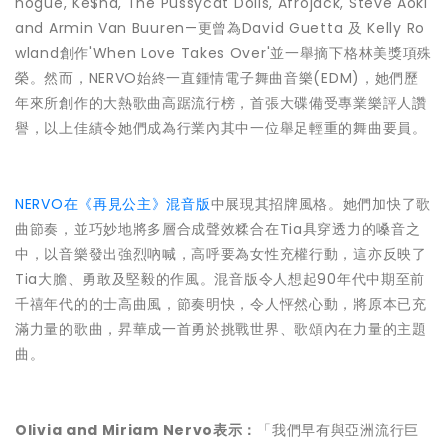
nogue, Ke$ha, The Pussycat Dolls, Afrojack, Steve Aoki
and Armin Van Buuren—更曾為David Guetta 及 Kelly Ro
wland創作'When Love Takes Over'並一舉摘下格林美獎項殊
榮。然而，NERVO始終一直鍾情電子舞曲音樂(EDM)，她們歷
年來所創作的大熱歌曲高踞流行榜，首張大碟備受專業樂評人讚
譽，以上佳績令她們成為行業內其中一位舉足輕重的舞曲要員。
NERVO在《再見公主》混音版
中展現其招牌風格。她們加快了歌
曲節奏，並巧妙地將多層合成聲效糅合在Tia具穿透力的嗓音之
中，以音樂發出強烈吶喊，高呼要為女性充權行動，這亦反映了
Tia大膽、勇敢及堅毅的作風。混音版令人想起90年代中期至前
千禧年代的的士高曲風，節奏明快，令人怦然心動，將原本已充
滿力量的歌曲，昇華成一首勇於挑戰世界、歌頌內在力量的主題
曲。
Olivia and Miriam Nervo表示：
「我們早有與亞洲流行巨