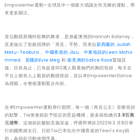
EmpowerHer運動—全球其中一個最大倡議女性充權的運動，帶
來更多關注。
首位翻跳那獨特歌舞的舞者，是身處澳洲的Hannah Balanay，
其更做出了歌曲招牌的「再見」手勢。而來自
新西蘭的 Judah
Metu-Teakura
、
中國香港的 Jlou
、
中東地區的Leen Moha
mmed
、
英國的Evie Meg
和
南美洲的Salice Rose
緊隨其
後。目前為止，已有超過100萬人觀看她們的舞蹈視頻，每天在
平台上都有人上載新的翻跳視頻，並以#EmpowerHerDance
為標籤，令整個運動緊步向前。
在#EmpowerHer運動舉行期間，每一個《再見公主》音樂視頻
的點撃，Tia便會捐款予指定的受益機構，最多捐助總共
3.8百萬
元港幣
。這個捐款數額意義深遠，呼應即將於2023年3 月8日舉
行的國際婦女日。日前Tia已率先向中國香港的Teen's Key捐
助
，
為捐款活動掀開序幕。