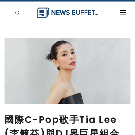
回到首頁
新聞稿分類
登入
刊登
國際C-Pop歌手Tia Lee
(李毓芬)與DJ界巨星組合