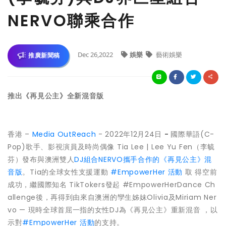
NERVO聯乘合作
Dec 26,2022
娛樂
藝術娛樂
推廣新聞稿
推出《再見公主》全新混音版
香港 –
Media OutReach
- 2022年12月24日
-
國際華語(C-
Pop)歌手、影視演員及時尚偶像 Tia Lee | Lee Yu Fen（李毓
芬）發布與澳洲雙人
DJ組合NERVO攜手合作的《再見公主》混
音版
。Tia的全球女性支援運動
#EmpowerHer 活動
取 得空前
成功，繼國際知名 TikTokers發起 #EmpowerHerDance Ch
allenge後，再得到由來自澳洲的孿生姊妹Olivia及Miriam Ner
vo — 現時全球首屈一指的女性DJ為《再見公主》重新混音 ，以
示對
#EmpowerHer 活動
的支持。