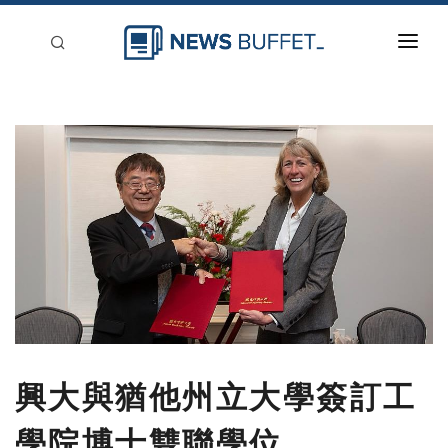
回到首頁
新聞稿分類
登入
刊登
興大與猶他州立大學簽訂工
學院博士雙聯學位