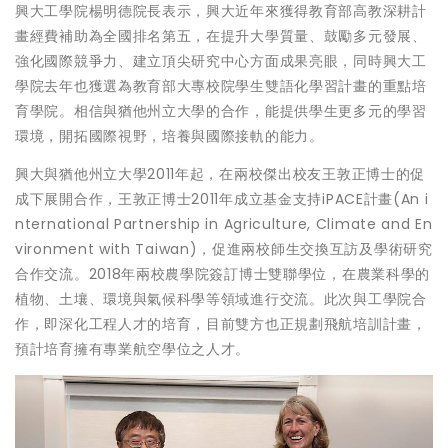
興大工學院楊明德院長表示，興大近年來獲得教育部高教深耕計
畫經費補助為全國排名第五，在提升大學質量、鼓勵多元發展、
強化國際競爭力、建立頂尖研究中心方面成果亮眼，同時興大工
學院去年也獲選為教育部大專校院學生雙語化學習計畫的重點培
育學院。相信與猶他州立大學的合作，能提供學生更多元的學習
環境，開拓國際視野，培養與國際接軌的能力。
興大與猶他州立大學2011年起，在兩校傑出校友王敦正博士的促
成下展開合作，王敦正博士2011年成立基金支持iPACE計畫(An i
nternational Partnership in Agriculture, Climate and En
vironment with Taiwan)，促進兩校師生交換互訪及學術研究
合作交流。2018年兩校農學院簽訂博士雙聯學位，在農業科學的
植物、土壤、環境與氣候科學等領域進行交流。此次與工學院合
作，即深化工程人才的培育，目前雙方也正規劃飛航培訓計畫，
預計培育擁有專業航空學位之人才。