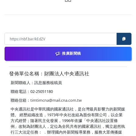
推廣新聞稿
發佈單位名稱：財團法人中央通訊社
新聞聯絡人：訊息服務核稿員
聯絡電話：02-25051180
聯絡信箱：
timtimcna@mail.cna.com.tw
中央通訊社是中華民國的國家通訊社，是台灣最具影響力的新聞媒
體。 經歷組織改造，1973年中央社改組為股份有限公司，以企業
方式經營；隨著民主化發展，1996年依據「中央通訊社設置條
例」改制為財團法人，定位為全民共有的國家通訊社，獨立超然執
行三大法定任務： ．辦理國內外新聞報導業務，服務大眾傳播媒