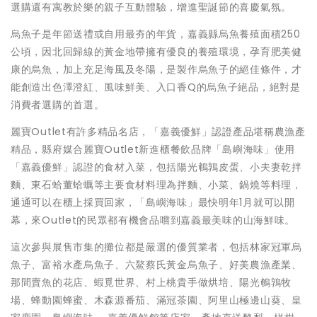
選購還有寓教於樂的親子互動體驗，增進聖誕節的喜慶氣氛。
烏魚子是年節送禮或自用最夯的年貨，嘉義縣烏魚養殖面積250
公頃，因北回歸線的黃金地帶擁有優良的養殖環境，孕育肥美健
康的烏魚，加上充足海風及冬陽，是製作烏魚子的絕佳條件，才
能創造出色澤澄紅、風味鮮美、入口香Q的烏魚子絕品，絕對是
消費者選購的首選。
麗寶Outlet有許多精品名店，「嘉義優鮮」認證產品堪稱農漁產
精品，縣府媒合麗寶Outlet新進櫃餐飲品牌「島嶼海味」使用
「嘉義優鮮」認證的食材入菜，包括陽光鵪鶉皮蛋、小夫妻乾拌
麵、東石蛤董蛤蠣等主要食材料理為拌麵、小菜、鍋燒等料理，
通通可以在櫃上採買回家，「島嶼海味」最快明年1月就可以開
幕，來Outlet的民眾都有機會品嚐到嘉義最美味的山海鮮味。
這次參與展售市集的攤位都是嚴選的優質業者，包括林家冠軍烏
魚子、富裕水產烏魚子、六鰲蔡氏黃金烏魚子、好美農漁產業、
那間賣魚的花店、蝦覓世界、村上桃貴手做烘培、陽光鵪鶉牧
場、蜂動園蜂蜜、木森源番茄、滿冠茶園、阿里山極邊山葵、皇