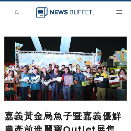
回到首頁
新聞稿分類
登入
刊登
嘉義黃金烏魚子暨嘉義優鮮
農產前進麗寶Outlet展售