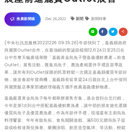
Dec 26,2022
新聞
新聞時事
推廣新聞稿
(中央社訊息服務20221226 09:35:26)年節快到了，嘉義縣政府
與麗寶Outlet合作，在最強銷的聖誕節檔期12月24日至25日在
台中市摩天輪廣場舉辦「嘉義黃金烏魚子暨嘉義優鮮農產→前進
Outlet」展售活動，匯集烏魚子、農漁產精選伴手禮及當季蔬
果，讓所有到Outlet採購的民眾輕鬆一次購足嘉義縣優質年節好
物，搶攻春節年貨商機，嘉義縣長翁章梁24日親自北上台中偕同
與麗寶飯店事業部總經理楊義方攜手推薦嘉義優鮮物產。
嘉義嚴選黃金烏魚子每年都舉辦展售市集，過去曾到台北行銷，
今年是第1次到台中搭配嘉義優鮮農漁產，讓中部的朋友搶先選購
優質烏魚子及優質農漁產，作為年節伴手禮，現場還有主廚烏魚
料理饗宴、年年有餘魚拓、食魚闖關遊戲、滿500元贈烏魚子提
袋或哈根達斯兌換卷、樂團演唱、創意造型氣球、等活動，輕鬆