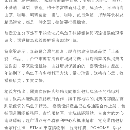
家鹿園、島嶼海味、 嘉義優鮮館等店家，產地直送酪梨、椪柑、
小番茄、鳳梨、香蕉、柿子等當季新鮮蔬果、烏魚子、阿里山高
山茶、咖啡、鵪鶉皮蛋、醬油、咖啡、虱目魚鬆、拌麵等食材及
精品禮盒，都是一時之選，搶鮮要把握機會。
翁章梁並分享熱乎乎的佐法式烏魚子抹醬麵包與巧達濃湯給現場
遊客，還逐攤為嘉義優鮮業者加油打氣。
翁章梁表示，嘉義是台灣的糧倉，縣府把農漁物產品從「土產」
變「精品」，台中市擁有消費市場與商機，縣府讓業者與消費者
面對面，帶來最優且鮮、由縣府掛保證的的「嘉義優鮮」產品，
年節到了，烏魚子有多種料理方法，量少珍貴，送禮有心意，收
禮很珍貴，要買要快。
楊義方指出，麗寶度假飯店熱銷期間推出包括烏魚子的精緻料
理，很高興能與嘉義縣政府合作，讓中部地區的消費者都能品嘗
到最優質的烏魚子精品。 嘉義優鮮產品已在各通路合作上架，包
括國道西螺服務區、古坑服務區、古坑綠隧驛站、台東大武之心
南迴驛站；超市通路有全聯福利中心和楓康超市；電商通路包括
全家好生凍、ETMall東森購物網、台灣好農、PCHOME、以及