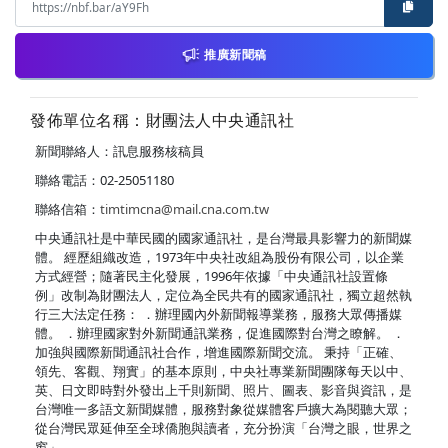
推廣新聞稿
發佈單位名稱：財團法人中央通訊社
新聞聯絡人：訊息服務核稿員
聯絡電話：02-25051180
聯絡信箱：
timtimcna@mail.cna.com.tw
中央通訊社是中華民國的國家通訊社，是台灣最具影響力的新聞媒
體。 經歷組織改造，1973年中央社改組為股份有限公司，以企業
方式經營；隨著民主化發展，1996年依據「中央通訊社設置條
例」改制為財團法人，定位為全民共有的國家通訊社，獨立超然執
行三大法定任務： ．辦理國內外新聞報導業務，服務大眾傳播媒
體。 ．辦理國家對外新聞通訊業務，促進國際對台灣之瞭解。 ．
加強與國際新聞通訊社合作，增進國際新聞交流。 秉持「正確、
領先、客觀、翔實」的基本原則，中央社專業新聞團隊每天以中、
英、日文即時對外發出上千則新聞、照片、圖表、影音與資訊，是
台灣唯一多語文新聞媒體，服務對象從媒體客戶擴大為閱聽大眾；
從台灣民眾延伸至全球僑胞與讀者，充分扮演「台灣之眼，世界之
窗」。