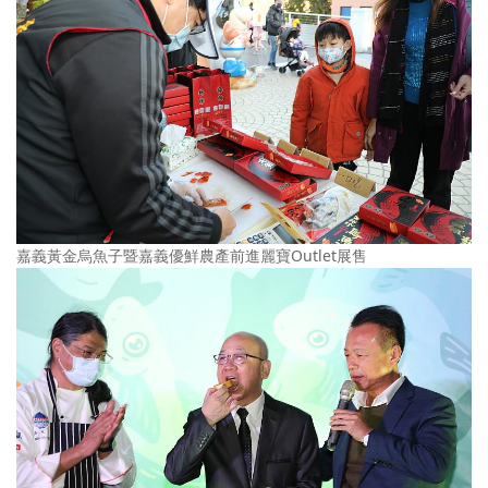
嘉義黃金烏魚子暨嘉義優鮮農產前進麗寶Outlet展售