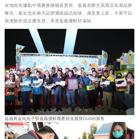
在地知名據點中埔農會穰穰直賣所、嘉義長榮文苑酒店拓展品牌
曝光，最近也在兩大品牌通路誠品知味、康是美上架，大家可以
很便穌的就近優先買，享受嘉義優鮮好滋味。
嘉義黃金烏魚子暨嘉義優鮮農產前進麗寶Outlet展售