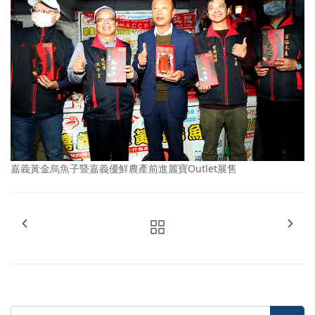
嘉義黃金烏魚子暨嘉義優鮮農產前進麗寶Outlet展售