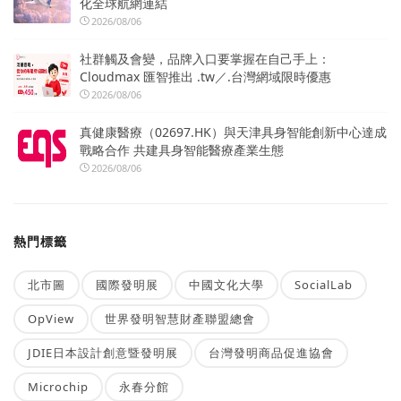
化全球航網連結
2026/08/06
社群觸及會變，品牌入口要掌握在自己手上：
Cloudmax 匯智推出 .tw／.台灣網域限時優惠
2026/08/06
真健康醫療（02697.HK）與天津具身智能創新中心達成
戰略合作 共建具身智能醫療產業生態
2026/08/06
熱門標籤
北市圖
國際發明展
中國文化大學
SocialLab
OpView
世界發明智慧財產聯盟總會
JDIE日本設計創意暨發明展
台灣發明商品促進協會
Microchip
永春分館