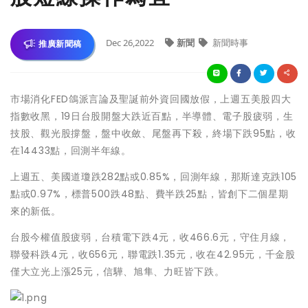
Dec 26,2022
新聞
新聞時事
推廣新聞稿
市場消化FED鴿派言論及聖誕前外資回國放假，上週五美股四大
指數收黑，19日台股開盤大跌近百點，半導體、電子股疲弱，生
技股、觀光股撐盤，盤中收斂、尾盤再下殺，終場下跌95點，收
在14433點，回測半年線。
上週五、美國道瓊跌282點或0.85%，回測年線，那斯達克跌105
點或0.97%，標普500跌48點、費半跌25點，皆創下二個星期
來的新低。
台股今權值股疲弱，台積電下跌4元，收466.6元，守住月線，
聯發科跌4元，收656元，聯電跌1.35元，收在42.95元，千金股
僅大立光上漲25元，信驊、旭隼、力旺皆下跌。