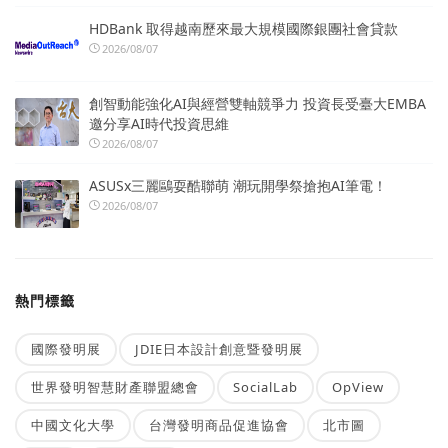
HDBank 取得越南歷來最大規模國際銀團社會貸款
2026/08/07
創智動能強化AI與經營雙軸競爭力 投資長受臺大EMBA
邀分享AI時代投資思維
2026/08/07
ASUSx三麗鷗耍酷聯萌 潮玩開學祭搶抱AI筆電！
2026/08/07
熱門標籤
國際發明展
JDIE日本設計創意暨發明展
世界發明智慧財產聯盟總會
SocialLab
OpView
中國文化大學
台灣發明商品促進協會
北市圖