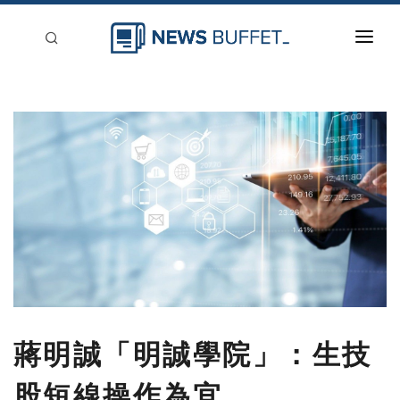
回到首頁
新聞稿分類
登入
刊登
蔣明誠「明誠學院」：生技
股短線操作為宜