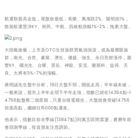
航運類股高走低，尾盤收最低，長榮、萬海跌2%、陽明跌1%，
散裝航運慧洋KY、裕民、中航、四維航跌幅1%~2%，拖累大盤。
大陸瘋搶藥，上市及OTC生技族群買氣強強滾，成為最耀眼族
群，南光、合世、豪展、濟生、優盛、強生、永日亮燈漲停，麗
豐KY、國光生、台耀、景岳、神龍、安克、樂斯科、益得、天
良、大將有5%~7%的漲幅。
蔣明誠先生盤中分析，19日大盤不弱，開低走高，半年線未破，
一般來說，股市上半年走弱下半年走強，指數已經在14394點~1
4756點盤整二個星期，只要台積電穩住，大盤就會突破14756
前面高點，繼續往15000點邁進。
他表示，指數目前在季線(13847點)到萬五區間震盪，農曆年前
會回測季線，投資朋友注意調節。