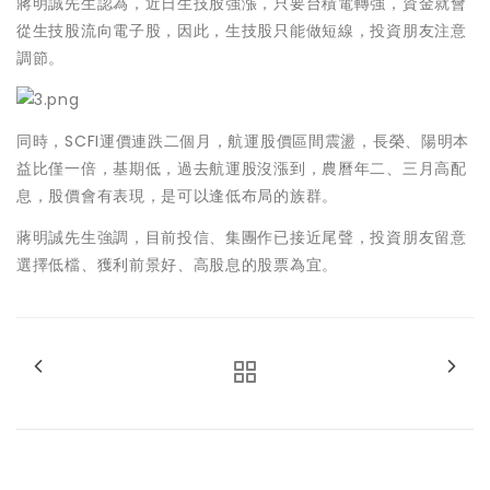
蔣明誠先生認為，近日生技股強漲，只要台積電轉強，資金就會
從生技股流向電子股，因此，生技股只能做短線，投資朋友注意
調節。
同時，SCFI運價連跌二個月，航運股價區間震盪，長榮、陽明本
益比僅一倍，基期低，過去航運股沒漲到，農曆年二、三月高配
息，股價會有表現，是可以逢低布局的族群。
蔣明誠先生強調，目前投信、集團作已接近尾聲，投資朋友留意
選擇低檔、獲利前景好、高股息的股票為宜。