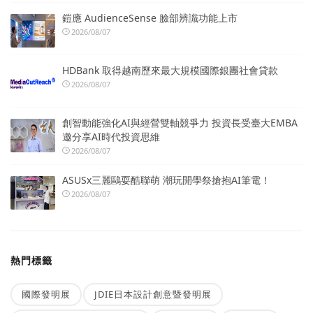
鎧應 AudienceSense 臉部辨識功能上市
2026/08/07
HDBank 取得越南歷來最大規模國際銀團社會貸款
2026/08/07
創智動能強化AI與經營雙軸競爭力 投資長受臺大EMBA
邀分享AI時代投資思維
2026/08/07
ASUSx三麗鷗耍酷聯萌 潮玩開學祭搶抱AI筆電！
2026/08/07
熱門標籤
國際發明展
JDIE日本設計創意暨發明展