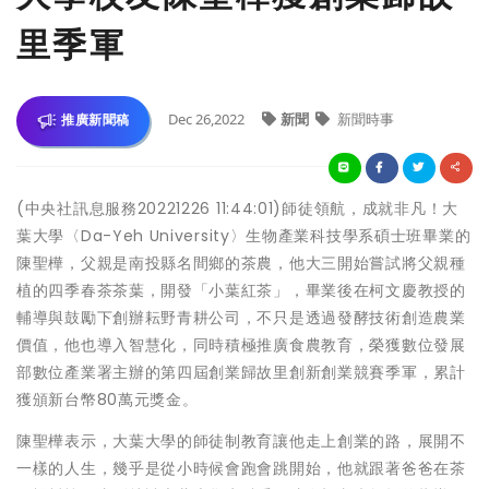
里季軍
Dec 26,2022
新聞
新聞時事
推廣新聞稿
(中央社訊息服務20221226 11:44:01)師徒領航，成就非凡！大
葉大學〈Da-Yeh University〉生物產業科技學系碩士班畢業的
陳聖樺，父親是南投縣名間鄉的茶農，他大三開始嘗試將父親種
植的四季春茶茶葉，開發「小葉紅茶」，畢業後在柯文慶教授的
輔導與鼓勵下創辦耘野青耕公司，不只是透過發酵技術創造農業
價值，他也導入智慧化，同時積極推廣食農教育，榮獲數位發展
部數位產業署主辦的第四屆創業歸故里創新創業競賽季軍，累計
獲頒新台幣80萬元獎金。
陳聖樺表示，大葉大學的師徒制教育讓他走上創業的路，展開不
一樣的人生，幾乎是從小時候會跑會跳開始，他就跟著爸爸在茶