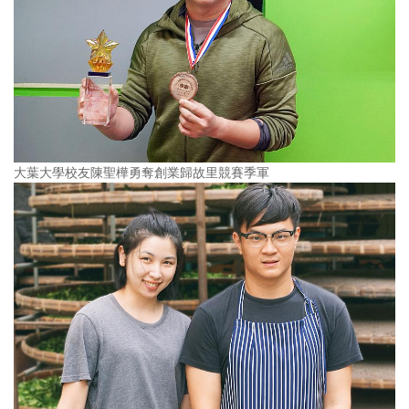
大葉大學校友陳聖樺勇奪創業歸故里競賽季軍