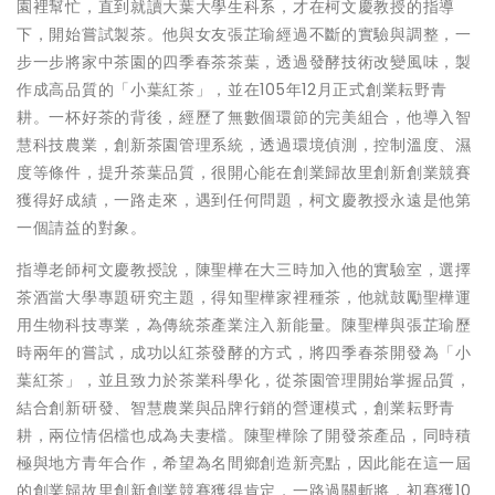
園裡幫忙，直到就讀大葉大學生科系，才在柯文慶教授的指導
下，開始嘗試製茶。他與女友張芷瑜經過不斷的實驗與調整，一
步一步將家中茶園的四季春茶茶葉，透過發酵技術改變風味，製
作成高品質的「小葉紅茶」，並在105年12月正式創業耘野青
耕。一杯好茶的背後，經歷了無數個環節的完美組合，他導入智
慧科技農業，創新茶園管理系統，透過環境偵測，控制溫度、濕
度等條件，提升茶葉品質，很開心能在創業歸故里創新創業競賽
獲得好成績，一路走來，遇到任何問題，柯文慶教授永遠是他第
一個請益的對象。
指導老師柯文慶教授說，陳聖樺在大三時加入他的實驗室，選擇
茶酒當大學專題研究主題，得知聖樺家裡種茶，他就鼓勵聖樺運
用生物科技專業，為傳統茶產業注入新能量。陳聖樺與張芷瑜歷
時兩年的嘗試，成功以紅茶發酵的方式，將四季春茶開發為「小
葉紅茶」，並且致力於茶業科學化，從茶園管理開始掌握品質，
結合創新研發、智慧農業與品牌行銷的營運模式，創業耘野青
耕，兩位情侶檔也成為夫妻檔。陳聖樺除了開發茶產品，同時積
極與地方青年合作，希望為名間鄉創造新亮點，因此能在這一屆
的創業歸故里創新創業競賽獲得肯定，一路過關斬將，初賽獲10