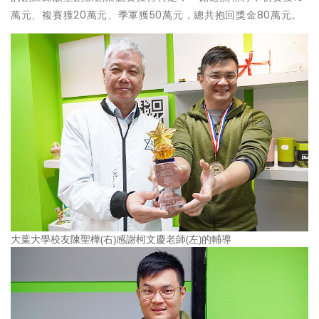
萬元、複賽獲20萬元、季軍獲50萬元，總共抱回獎金80萬元。
大葉大學校友陳聖樺(右)感謝柯文慶老師(左)的輔導