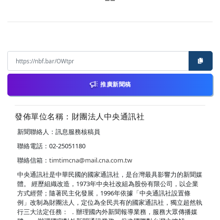
推廣新聞稿
發佈單位名稱：財團法人中央通訊社
新聞聯絡人：訊息服務核稿員
聯絡電話：02-25051180
聯絡信箱：
timtimcna@mail.cna.com.tw
中央通訊社是中華民國的國家通訊社，是台灣最具影響力的新聞媒
體。 經歷組織改造，1973年中央社改組為股份有限公司，以企業
方式經營；隨著民主化發展，1996年依據「中央通訊社設置條
例」改制為財團法人，定位為全民共有的國家通訊社，獨立超然執
行三大法定任務： ．辦理國內外新聞報導業務，服務大眾傳播媒