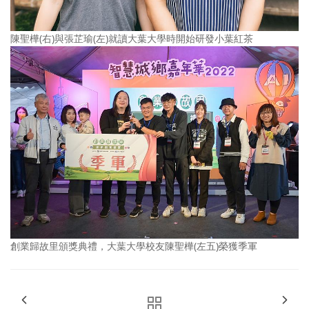
陳聖樺(右)與張芷瑜(左)就讀大葉大學時開始研發小葉紅茶
創業歸故里頒獎典禮，大葉大學校友陳聖樺(左五)榮獲季軍