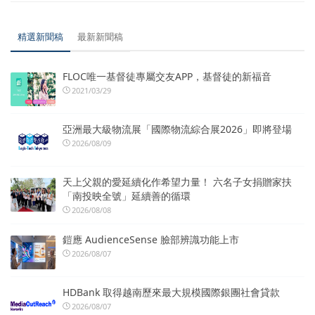
精選新聞稿
最新新聞稿
FLOC唯一基督徒專屬交友APP，基督徒的新福音
2021/03/29
亞洲最大級物流展「國際物流綜合展2026」即將登場
2026/08/09
天上父親的愛延續化作希望力量！ 六名子女捐贈家扶
「南投映全號」延續善的循環
2026/08/08
鎧應 AudienceSense 臉部辨識功能上市
2026/08/07
HDBank 取得越南歷來最大規模國際銀團社會貸款
2026/08/07