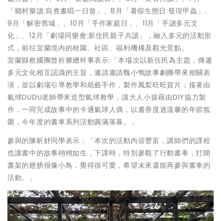
「鄉村樂讀:寫煮畫唱一日遊」、8月「暑假生態日:發現甲蟲」、
9月「解密舊城」、10月「手作家庭日」、11月「手讀多元文
化」、12月「劇場同樂會:新住民親子共讀」，融入多元的活動形
式，前往宜蘭境內的校園、社區、福利機構及觀光景點。
宜蘭縣救國團曾祈勝總幹事表示:「本場次以新住民為主題，傳遞
多元文化相互認識的主旨，邀請邀請醜小鴨故事劇團帶來相關表
演，並以劇場引導教學和紙藝手作，製作鳳梨旺旺賀片；接著由
氣球DUDU老師帶來造型氣球教學，讓大人小孩藉由DIY協力製
作，一同完成故事中的卡通氣球人偶，以書香度過溫馨的年節氛
圍，今年度的書車系列活動圓滿落幕。」
參與的陳昕妤同學表示：「本次的活動內容豐富，講師們的課程
也讓書中的故事栩栩如生，下課時，特別參觀了行動書車，打開
書架的翅膀很像小鳥，覺得很可愛，希望未來還能再參與書車的
活動。」