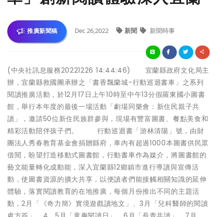
Dec 26,2022
新聞
新聞時事
推廣新聞稿
(中央社訊息服務20221226 14:44:46) 宜蘭縣政府文化局主
辦，宜蘭縣救國團承辦之「書香飄蘭城-行動巡迴書車」之系列
閱讀推廣活動，於12月17日上午10時至中午13分假羅東國小圖書
館，舉行本年度的最後一場活動「劇場同樂會：新住民親子共
讀」，邀請50位新住民族群參與，現場有豐富圖書、餐點美食和
精彩活動陪伴孩子們。 行動巡迴書「游林清陽」號，由財
團法人秀春教育基金會捐贈縣府，車內有超過1000本圖書供民眾
借閱，盼望打造移動式圖書館，行動書車作為媒介，將圖書館的
藝文能量轉化成動能，深入宜蘭縣12鄉鎮市進行導讀與宣傳活
動，使圖書資源的擴大共享，以便讀者們能接觸相關知識的延伸
體驗，落實閱讀教育的在地推廣，每個月份推出不同的主題活
動，2月「《奇力簡》實境遊戲讀地文」、3月「兒科醫師的閱讀
處方簽」、4、5月「童趣閱讀日」、6月「長青共讀」、7月