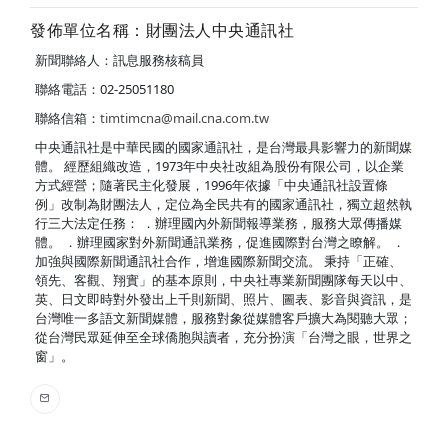
發佈單位名稱：財團法人中央通訊社
新聞聯絡人：訊息服務核稿員
聯絡電話：02-25051180
聯絡信箱：
timtimcna@mail.cna.com.tw
中央通訊社是中華民國的國家通訊社，是台灣最具影響力的新聞媒
體。 經歷組織改造，1973年中央社改組為股份有限公司，以企業
方式經營；隨著民主化發展，1996年依據「中央通訊社設置條
例」改制為財團法人，定位為全民共有的國家通訊社，獨立超然執
行三大法定任務： ．辦理國內外新聞報導業務，服務大眾傳播媒
體。 ．辦理國家對外新聞通訊業務，促進國際對台灣之瞭解。 ．
加強與國際新聞通訊社合作，增進國際新聞交流。 秉持「正確、
領先、客觀、翔實」的基本原則，中央社專業新聞團隊每天以中、
英、日文即時對外發出上千則新聞、照片、圖表、影音與資訊，是
台灣唯一多語文新聞媒體，服務對象從媒體客戶擴大為閱聽大眾；
從台灣民眾延伸至全球僑胞與讀者，充分扮演「台灣之眼，世界之
窗」。