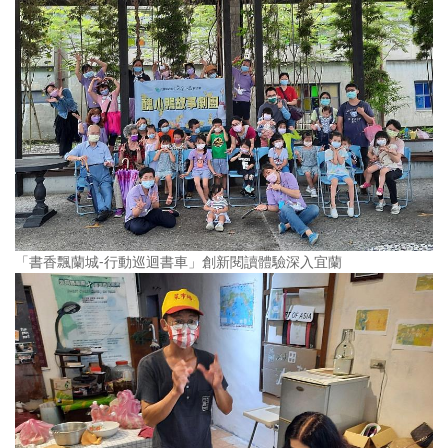
「書香飄蘭城-行動巡迴書車」創新閱讀體驗深入宜蘭