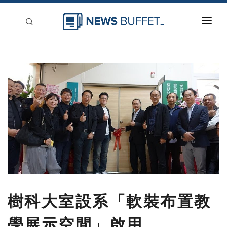
回到首頁
新聞稿分類
登入
刊登
樹科大室設系「軟裝布置教
學展示空間」啟用