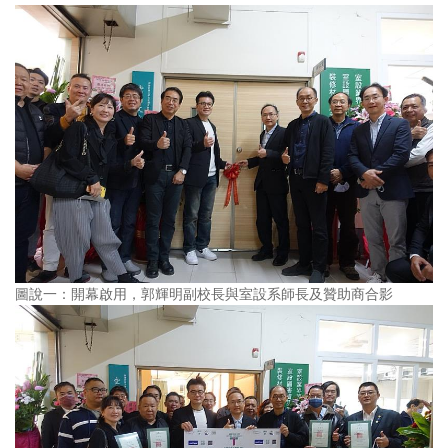
圖說一：開幕啟用，郭輝明副校長與室設系師長及贊助商合影