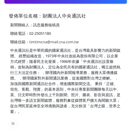
發佈單位名稱：財團法人中央通訊社
新聞聯絡人：訊息服務核稿員
聯絡電話：02-25051180
聯絡信箱：
timtimcna@mail.cna.com.tw
中央通訊社是中華民國的國家通訊社，是台灣最具影響力的新聞媒
體。 經歷組織改造，1973年中央社改組為股份有限公司，以企業
方式經營；隨著民主化發展，1996年依據「中央通訊社設置條
例」改制為財團法人，定位為全民共有的國家通訊社，獨立超然執
行三大法定任務： ．辦理國內外新聞報導業務，服務大眾傳播媒
體。 ．辦理國家對外新聞通訊業務，促進國際對台灣之瞭解。 ．
加強與國際新聞通訊社合作，增進國際新聞交流。 秉持「正確、
領先、客觀、翔實」的基本原則，中央社專業新聞團隊每天以中、
英、日文即時對外發出上千則新聞、照片、圖表、影音與資訊，是
台灣唯一多語文新聞媒體，服務對象從媒體客戶擴大為閱聽大眾；
從台灣民眾延伸至全球僑胞與讀者，充分扮演「台灣之眼，世界之
窗」。