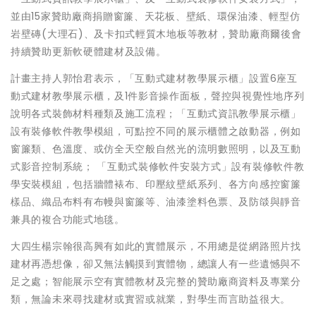
並由15家贊助廠商捐贈窗簾、天花板、壁紙、環保油漆、輕型仿
岩壁磚(大理石)、及卡扣式輕質木地板等教材，贊助廠商爾後會
持續贊助更新軟硬體建材及設備。
計畫主持人郭怡君表示，「互動式建材教學展示櫃」設置6座互
動式建材教學展示櫃，及1件影音操作面板，聲控與視覺性地序列
說明各式裝飾材料種類及施工流程；「互動式資訊教學展示櫃」
設有裝修軟件教學模組，可點控不同的展示櫃體之啟動器，例如
窗簾類、色溫度、或仿全天空般自然光的流明數照明，以及互動
式影音控制系統； 「互動式裝修軟件安裝方式」設有裝修軟件教
學安裝模組，包括牆體裱布、印壓紋壁紙系列、各方向感控窗簾
樣品、織品布料有布幔與窗簾等、油漆塗料色票、及防燄與靜音
兼具的複合功能式地毯。
大四生楊宗翰很高興有如此的實體展示，不用總是從網路照片找
建材再憑想像，卻又無法觸摸到實體物，總讓人有一些遺憾與不
足之處；智能展示空有實體教材及完整的贊助廠商資料及專業分
類，無論未來尋找建材或實習或就業，對學生而言助益很大。