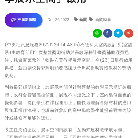
Dec 26,2022
新聞
新聞時事
推廣新聞稿
(中央社訊息服務20221226 14:43:15)樹德科大室內設計系(室設
系)由教育部111年度整體獎勵補助與高教深耕計畫獎補助經費挹
注，耗資百萬元的「軟裝布置教學展示空間」今(26)日舉行啟用
典禮，並由副校長郭輝明頒發感謝狀予15家捐助實體教材的贊助
廠商。
副校長郭輝明指出，該展示空間係針對硬體的教學展示櫃訂製櫃
體，以符合智能感控偵測，展現不同燈光之下，室內裝修顏色的
變化影響，提供學生在課程運用上，能快速理解各類材料的應用
與施工操作流程，也讓前往參訪的高中職端學生能提前對室內設
計或裝修有足够的認知。
系主任周伯丞說，展示空間內設有「互動式建材教學展示櫃」、
「互動式資訊教學展示櫃」、及「互動式裝修軟件安裝方式」，