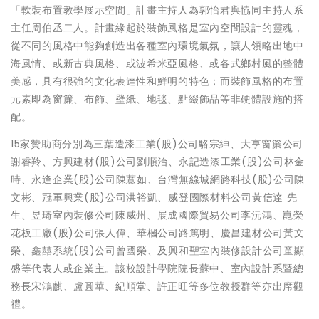
「軟裝布置教學展示空間」計畫主持人為郭怡君與協同主持人系
主任周伯丞二人。計畫緣起於裝飾風格是室內空間設計的靈魂，
從不同的風格中能夠創造出各種室內環境氣氛，讓人領略出地中
海風情、或新古典風格、或波希米亞風格、或各式鄉村風的整體
美感，具有很強的文化表達性和鮮明的特色；而裝飾風格的布置
元素即為窗簾、布飾、壁紙、地毯、點綴飾品等非硬體設施的搭
配。
15家贊助商分別為三葉造漆工業(股)公司駱宗紳、大亨窗簾公司
謝睿羚、方興建材(股)公司劉順治、永記造漆工業(股)公司林金
時、永逢企業(股)公司陳薏如、台灣無線城網路科技(股)公司陳
文彬、冠軍興業(股)公司洪裕凱、威登國際材料公司黃信達 先
生、昱琦室內裝修公司陳威州、展成國際貿易公司李沅鴻、崑榮
花板工廠(股)公司張人偉、華槶公司路篤明、慶昌建材公司黃文
榮、鑫囍系統(股)公司曾國榮、及興和聖室內裝修設計公司童顯
盛等代表人或企業主。該校設計學院院長蘇中、室內設計系暨總
務長宋鴻麒、盧圓華、紀順堂、許正旺等多位教授群等亦出席觀
禮。