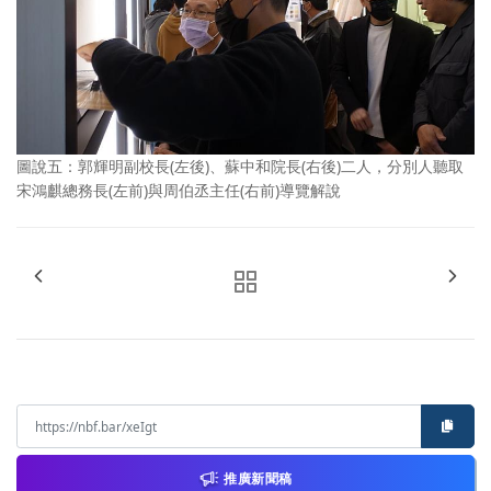
圖說五：郭輝明副校長(左後)、蘇中和院長(右後)二人，分別人聽取
宋鴻麒總務長(左前)與周伯丞主任(右前)導覽解說
推廣新聞稿