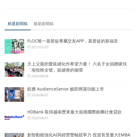
精選新聞稿
最新新聞稿
FLOC唯一基督徒專屬交友APP，基督徒的新福音
2021/03/29
天上父親的愛延續化作希望力量！ 六名子女捐贈家扶
「南投映全號」延續善的循環
2026/08/08
鎧應 AudienceSense 臉部辨識功能上市
2026/08/07
HDBank 取得越南歷來最大規模國際銀團社會貸款
2026/08/07
創智動能強化AI與經營雙軸競爭力 投資長受臺大EMBA