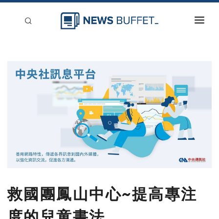
回到首頁
新聞稿分類
登入
刊登
救國團鳳山中心~提高專注
度的兒童書法