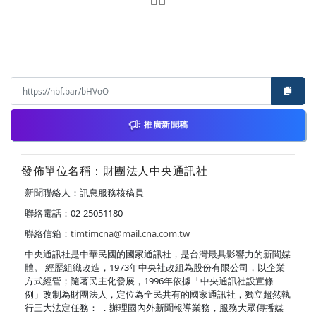
推廣新聞稿
發佈單位名稱：財團法人中央通訊社
新聞聯絡人：訊息服務核稿員
聯絡電話：02-25051180
聯絡信箱：
timtimcna@mail.cna.com.tw
中央通訊社是中華民國的國家通訊社，是台灣最具影響力的新聞媒
體。 經歷組織改造，1973年中央社改組為股份有限公司，以企業
方式經營；隨著民主化發展，1996年依據「中央通訊社設置條
例」改制為財團法人，定位為全民共有的國家通訊社，獨立超然執
行三大法定任務： ．辦理國內外新聞報導業務，服務大眾傳播媒