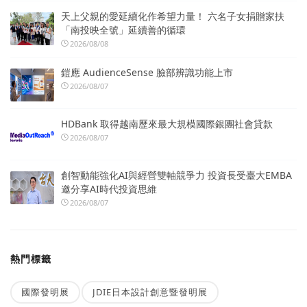
天上父親的愛延續化作希望力量！ 六名子女捐贈家扶
「南投映全號」延續善的循環
2026/08/08
鎧應 AudienceSense 臉部辨識功能上市
2026/08/07
HDBank 取得越南歷來最大規模國際銀團社會貸款
2026/08/07
創智動能強化AI與經營雙軸競爭力 投資長受臺大EMBA
邀分享AI時代投資思維
2026/08/07
熱門標籤
國際發明展
JDIE日本設計創意暨發明展