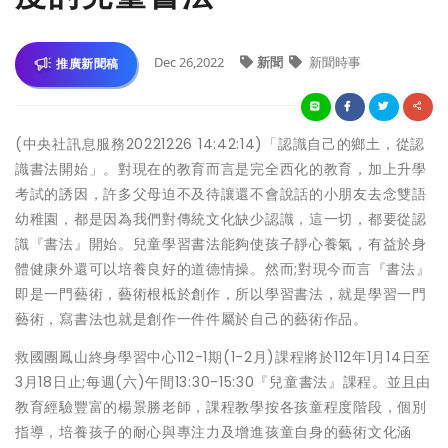
Dec 26,2022
新聞
新聞時事
推廣新聞稿
(中央社訊息服務20221226 14:42:14)「認識自己的鄉土，從認
識書法開始」。對現在的教育而言是完全西化的教育，加上升學
考試的誘因，許多父母迫不及待讓還不會說話的小朋友去念雙語
幼稚園，都是因為我們對傳統文化缺少認識，這一切，都要從認
識『書法』開始。兒童學習書法能夠使孩子靜心養氣，有益於身
體健康外還可以培養良好的道德情操。然而;對現今而言『書法』
即是一門藝術，藝術根柢於創作，所以學習書法，就是學習一門
藝術，寫書法也就是創作一件件屬於自己的藝術作品。
救國團鳳山終身學習中心112-1期(1-2月)課程將於112年1月14日至
3月18日止;每週(六)午間13:30-15:30『兒童書法』課程。並且由
教育經驗豐富的楊景勝老師，課程教學按各孩童程度階段，個別
指導，培養孩子的耐心與專注力及增進孩童自身的藝術文化涵