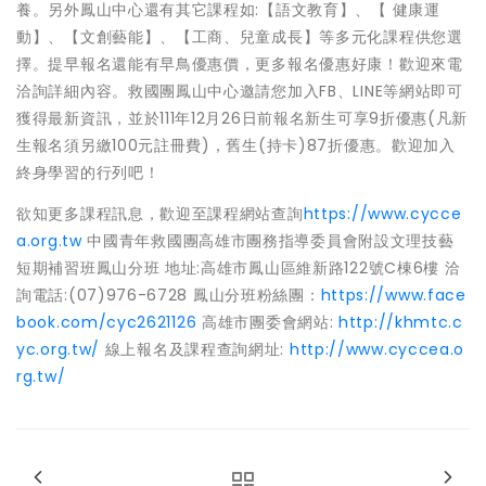
養。另外鳳山中心還有其它課程如:【語文教育】、【 健康運
動】、【文創藝能】、【工商、兒童成長】等多元化課程供您選
擇。提早報名還能有早鳥優惠價，更多報名優惠好康！歡迎來電
洽詢詳細內容。救國團鳳山中心邀請您加入FB、LINE等網站即可
獲得最新資訊，並於111年12月26日前報名新生可享9折優惠(凡新
生報名須另繳100元註冊費)，舊生(持卡)87折優惠。歡迎加入
終身學習的行列吧！
欲知更多課程訊息，歡迎至課程網站查詢
https://www.cycce
a.org.tw
中國青年救國團高雄市團務指導委員會附設文理技藝
短期補習班鳳山分班 地址:高雄市鳳山區維新路122號C棟6樓 洽
詢電話:(07)976-6728 鳳山分班粉絲團：
https://www.face
book.com/cyc2621126
高雄市團委會網站:
http://khmtc.c
yc.org.tw/
線上報名及課程查詢網址:
http://www.cyccea.o
rg.tw/