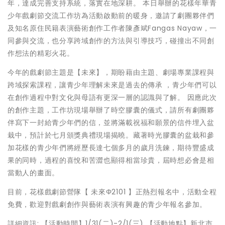
年，達成完善支持系統，落實在地深耕。 本日舉辦的花樣年華青
少年戲劇節交流工作坊為活動啟動前的暖身，邀請了劇團夥伴們
及知名原住民籍表演藝術創作工作者陳彥斌Fangas Nayaw，一
同參與交流，也分享跨域創作的方法與引導技巧，碰撞出不同創
作想法的精彩火花。
今年的戲劇節主題是【未來】，期盼藉由主題、劇場專業課程與
跨域探索課程，讓青少年理解未來是過去的傳承 ，青少年們可以
在創作過程中對文化與母語有更深一層的認識與了解。 因應此次
的創作主題，工作坊現場舉辦了時空膠囊的儀式，請所有劇團夥
伴寫下一封給青少年們的信，並將滿載祝福和願景的信件埋入盆
栽中，預計於七月頒獎典禮現場揭曉。藏著時光膠囊的盆栽和參
加花樣的青少年們將經歷長達七個多月的歲月洗鍊，期待豐盛成
果的同時，過程的喜悅和苦澀也顯得相當珍貴，屆時想必會是相
當動人的畫面。
目前，花樣戲劇節營隊【 未來Φ2101 】正熱烈報名中，活動全程
免費，歡迎對戲劇創作與藝術表演有興趣的青少年報名參加。
詳細資訊: 【活動時間】1/31(二)-2/1(三) 【活動地點】新北市