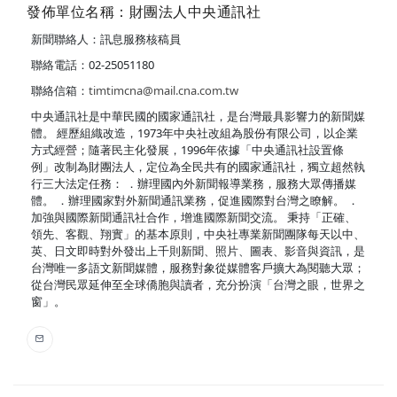
發佈單位名稱：財團法人中央通訊社
新聞聯絡人：訊息服務核稿員
聯絡電話：02-25051180
聯絡信箱：
timtimcna@mail.cna.com.tw
中央通訊社是中華民國的國家通訊社，是台灣最具影響力的新聞媒
體。 經歷組織改造，1973年中央社改組為股份有限公司，以企業
方式經營；隨著民主化發展，1996年依據「中央通訊社設置條
例」改制為財團法人，定位為全民共有的國家通訊社，獨立超然執
行三大法定任務： ．辦理國內外新聞報導業務，服務大眾傳播媒
體。 ．辦理國家對外新聞通訊業務，促進國際對台灣之瞭解。 ．
加強與國際新聞通訊社合作，增進國際新聞交流。 秉持「正確、
領先、客觀、翔實」的基本原則，中央社專業新聞團隊每天以中、
英、日文即時對外發出上千則新聞、照片、圖表、影音與資訊，是
台灣唯一多語文新聞媒體，服務對象從媒體客戶擴大為閱聽大眾；
從台灣民眾延伸至全球僑胞與讀者，充分扮演「台灣之眼，世界之
窗」。