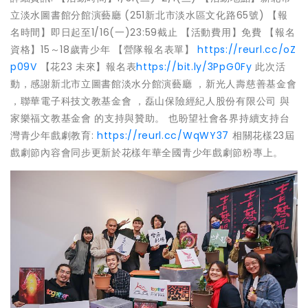
立淡水圖書館分館演藝廳 (251新北市淡水區文化路65號) 【報
名時間】即日起至1/16(一)23:59截止 【活動費用】免費 【報名
資格】15～18歲青少年 【營隊報名表單】
https://reurl.cc/oZ
p09V
【花23 未來】報名表
https://bit.ly/3PpG0Fy
此次活
動，感謝新北市立圖書館淡水分館演藝廳 ，新光人壽慈善基金會
，聯華電子科技文教基金會 ，磊山保險經紀人股份有限公司 與
家樂福文教基金會 的支持與贊助。 也盼望社會各界持續支持台
灣青少年戲劇教育:
https://reurl.cc/WqWY37
相關花樣23屆
戲劇節內容會同步更新於花樣年華全國青少年戲劇節粉專上。