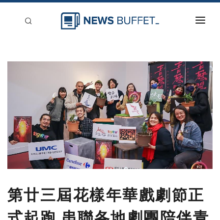
回到首頁
新聞稿分類
登入
刊登
第廿三屆花樣年華戲劇節正
式起跑 串聯各地劇團陪伴青