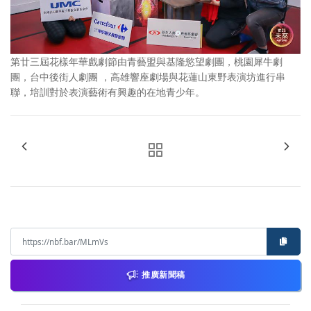
第廿三屆花樣年華戲劇節由青藝盟與基隆慾望劇團，桃園犀牛劇
團，台中後街人劇團 ，高雄響座劇場與花蓮山東野表演坊進行串
聯，培訓對於表演藝術有興趣的在地青少年。
推廣新聞稿