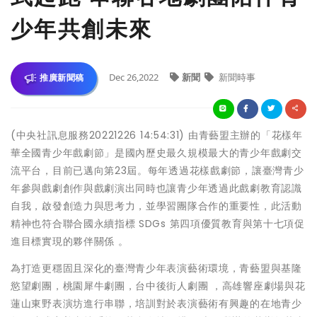
少年共創未來
Dec 26,2022
新聞
新聞時事
推廣新聞稿
(中央社訊息服務20221226 14:54:31) 由青藝盟主辦的「花樣年
華全國青少年戲劇節」是國內歷史最久規模最大的青少年戲劇交
流平台，目前已邁向第23屆。每年透過花樣戲劇節，讓臺灣青少
年參與戲劇創作與戲劇演出同時也讓青少年透過此戲劇教育認識
自我，啟發創造力與思考力，並學習團隊合作的重要性，此活動
精神也符合聯合國永續指標 SDGs 第四項優質教育與第十七項促
進目標實現的夥伴關係 。
為打造更穩固且深化的臺灣青少年表演藝術環境，青藝盟與基隆
慾望劇團，桃園犀牛劇團，台中後街人劇團 ，高雄響座劇場與花
蓮山東野表演坊進行串聯，培訓對於表演藝術有興趣的在地青少