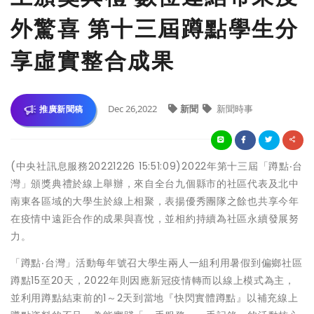
外驚喜 第十三屆蹲點學生分
享虛實整合成果
Dec 26,2022
新聞
新聞時事
推廣新聞稿
(中央社訊息服務20221226 15:51:09)2022年第十三屆「蹲點‧台
灣」頒獎典禮於線上舉辦，來自全台九個縣市的社區代表及北中
南東各區域的大學生於線上相聚，表揚優秀團隊之餘也共享今年
在疫情中遠距合作的成果與喜悅，並相約持續為社區永續發展努
力。
「蹲點‧台灣」活動每年號召大學生兩人一組利用暑假到偏鄉社區
蹲點15至20天，2022年則因應新冠疫情轉而以線上模式為主，
並利用蹲點結束前的1～2天到當地『快閃實體蹲點』以補充線上