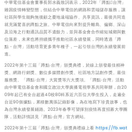
中華電信基金會董事長郭水義致詞表示，2022年「蹲點台灣」
雖因疫情轉變型態，但結合中華電信的網路和雲端儲存服務，讓
社區與學生能夠無後顧之憂地遠端協作、共享資訊，最後共同造
就充滿驚喜的蹲點之旅。中華電信向來對提升離島、偏鄉、深山
及沿海之行動通訊品質不遺餘力，並與基金會合作縮短城鄉與數
位落差，未來也將持續攜手推動社區永續發展，同時透過「蹲
點・台灣」活動培育更多青年種子，一起引領台灣的永續發展前
進。
2022年第十三屆「蹲點‧台灣」頒獎典禮，於線上頒發最佳精神
獎、網路行銷獎、數位多媒體創作獎、社區地方誌創作獎、最佳
服務獎、「蹲點‧台灣」大賞獎等六大獎項。「蹲點‧台灣」活動
由中華電信基金會和國立政治大學廣播電視學系共同舉辦，自20
09年起已有全台超過40校80科系近六百位大學生投入，走遍全
台近90個據點，累積數萬張記錄影像，為在地寫下珍貴故事，也
為台灣永續發展鋪路。2023年春季可望揮別疫情再度招募大學團
隊，活動詳情請見「蹲點‧台灣」官方網站。
2022年第十三屆「蹲點‧台灣」頒獎典禮線上看
https://fb.wat