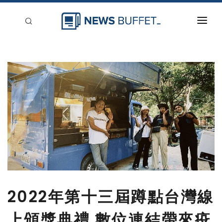
回到首頁
新聞稿分類
登入
刊登
2022年第十三屆蹲點台灣線
上頒獎典禮 數位連結帶來疫