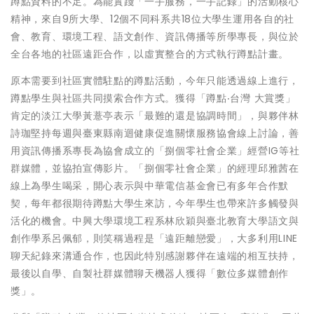
蹲點資料的不足。為能實踐「一手服務，一手記錄」的活動核心
精神，來自9所大學、12個不同科系共18位大學生運用各自的社
會、教育、環境工程、語文創作、資訊傳播等所學專長，與位於
全台各地的社區遠距合作，以虛實整合的方式執行蹲點計畫。
原本需要到社區實體駐點的蹲點活動，今年只能透過線上進行，
蹲點學生與社區共同摸索合作方式。獲得「蹲點‧台灣 大賞獎」
肯定的淡江大學黃薏亭表示「最難的還是協調時間」，與夥伴林
詩珈堅持每週與臺東縣南迴健康促進關懷服務協會線上討論，善
用資訊傳播系專長為協會成立的「捌個零社會企業」經營IG等社
群媒體，並協拍宣傳影片。「捌個零社會企業」的經理邱雅茜在
線上為學生喝采，開心表示與中華電信基金會已有多年合作默
契，每年都很期待蹲點大學生來訪，今年學生也帶來許多觸發與
活化的機會。中興大學環境工程系林欣穎與臺北教育大學語文與
創作學系呂佩郁，則笑稱過程是「遠距離戀愛」，大多利用LINE
聊天紀錄來溝通合作，也因此特別感謝夥伴在遠端的相互扶持，
最後以自學、自製社群媒體聊天機器人獲得「數位多媒體創作
獎」。