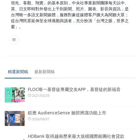
領先、客觀、翔實」的基本原則，中央社專業新聞團隊每天以中、
英、日文即時對外發出上千則新聞、照片、圖表、影音與資訊，是
台灣唯一多語文新聞媒體，服務對象從媒體客戶擴大為閱聽大眾；
從台灣民眾延伸至全球僑胞與讀者，充分扮演「台灣之眼，世界之
窗」。
精選新聞稿
最新新聞稿
FLOC唯一基督徒專屬交友APP，基督徒的新福音
2021/03/29
鎧應 AudienceSense 臉部辨識功能上市
2026/08/07
HDBank 取得越南歷來最大規模國際銀團社會貸款