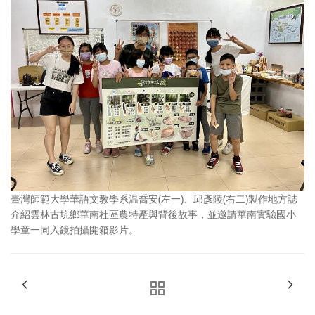
臺灣師範大學華語文教學系温喬安(左一)、邱彥陵(右二)製作地方誌
介紹雲林古坑鄉華南社區農特產與背後故事，並邀請華南實驗國小
學童一同入鏡拍攝開箱影片。