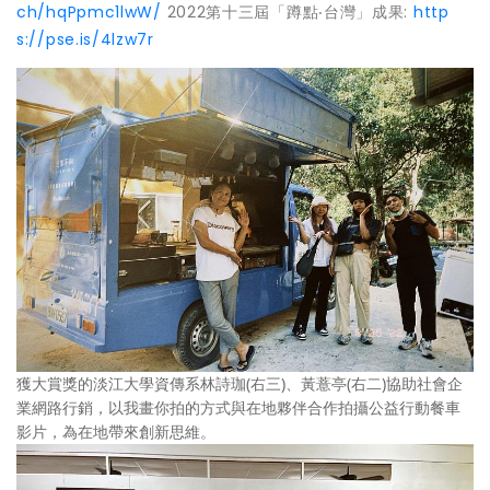
ch/hqPpmc1lwW/
2022第十三屆「蹲點‧台灣」成果:
http
s://pse.is/4lzw7r
獲大賞獎的淡江大學資傳系林詩珈(右三)、黃薏亭(右二)協助社會企
業網路行銷，以我畫你拍的方式與在地夥伴合作拍攝公益行動餐車
影片，為在地帶來創新思維。