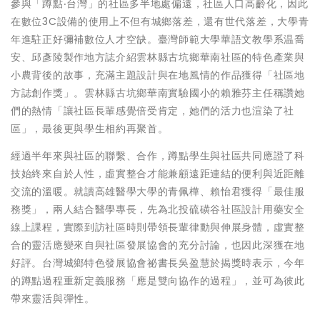
參與「蹲點‧台灣」的社區多半地處偏遠，社區人口高齡化，因此
在數位3C設備的使用上不但有城鄉落差，還有世代落差，大學青
年進駐正好彌補數位人才空缺。臺灣師範大學華語文教學系温喬
安、邱彥陵製作地方誌介紹雲林縣古坑鄉華南社區的特色產業與
小農背後的故事，充滿主題設計與在地風情的作品獲得「社區地
方誌創作獎」。雲林縣古坑鄉華南實驗國小的賴雅芬主任稱讚她
們的熱情「讓社區長輩感覺倍受肯定，她們的活力也渲染了社
區」，最後更與學生相約再聚首。
經過半年來與社區的聯繫、合作，蹲點學生與社區共同應證了科
技始終來自於人性，虛實整合才能兼顧遠距連結的便利與近距離
交流的溫暖。就讀高雄醫學大學的青佩樺、賴怡君獲得「最佳服
務獎」，兩人結合醫學專長，先為北投硫磺谷社區設計用藥安全
線上課程，實際到訪社區時則帶領長輩律動與伸展身體，虛實整
合的靈活應變來自與社區發展協會的充分討論，也因此深獲在地
好評。台灣城鄉特色發展協會祕書長吳盈慧於揭獎時表示，今年
的蹲點過程重新定義服務「應是雙向協作的過程」，並可為彼此
帶來靈活與彈性。