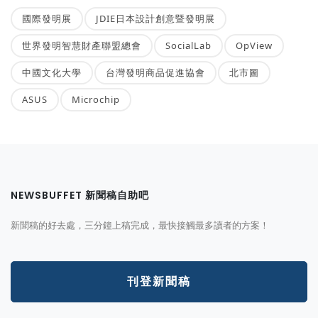
國際發明展
JDIE日本設計創意暨發明展
世界發明智慧財產聯盟總會
SocialLab
OpView
中國文化大學
台灣發明商品促進協會
北市圖
ASUS
Microchip
NEWSBUFFET 新聞稿自助吧
新聞稿的好去處，三分鐘上稿完成，最快接觸最多讀者的方案！
刊登新聞稿