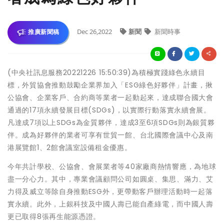
Dec 26,2022
新聞
新聞時事
推廣新聞稿
(中央社訊息服務20221226 15:50:39)為積極實踐綠色永續目
標，外貿協會推動鼓勵企業界加入「ESG綠色好夥伴」計畫，揪
公協會、企業客戶、合約商等業者一起動起來，達成聯合國大會
通過的17項永續發展目標(SDGs)，以實際行動落實永續會展。
凡達成7項以上SDGs為金質夥伴，達成3至6項SDGs則為銀質夥
伴。成為好夥伴的業者可享有世貿一館、台北國際會議中心及南
港展覽館1、2館會議室設備租金優惠。
今年共計學校、公協會、會展業者等40家廠商熱情響應，為地球
盡一分心力。其中，專業會議顧問公司如圓桌、集思、滿力、艾
力得及威立等除自身推動ESG外，更帶動客戶辦理活動時一起落
實永續。此外，上銀科技及中國人壽已能自產綠電，而中國人壽
更已取得8張再生能源憑證。