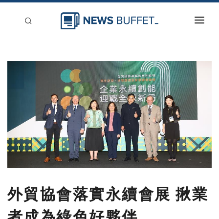
回到首頁
新聞稿分類
登入
刊登
外貿協會落實永續會展 揪業
者成為綠色好夥伴