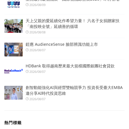
2026/08/09
天上父親的愛延續化作希望力量！ 六名子女捐贈家扶
「南投映全號」延續善的循環
2026/08/08
鎧應 AudienceSense 臉部辨識功能上市
2026/08/07
HDBank 取得越南歷來最大規模國際銀團社會貸款
2026/08/07
創智動能強化AI與經營雙軸競爭力 投資長受臺大EMBA
邀分享AI時代投資思維
2026/08/07
熱門標籤