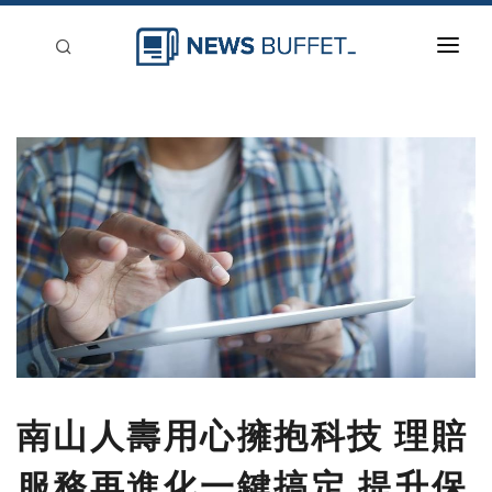
回到首頁
新聞稿分類
登入
刊登
南山人壽用心擁抱科技 理賠
服務再進化一鍵搞定 提升保