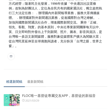
方式經營；隨著民主化發展，1996年依據「中央通訊社設置條
例」改制為財團法人，定位為全民共有的國家通訊社，獨立超然執
行三大法定任務： ．辦理國內外新聞報導業務，服務大眾傳播媒
體。 ．辦理國家對外新聞通訊業務，促進國際對台灣之瞭解。 ．
加強與國際新聞通訊社合作，增進國際新聞交流。 秉持「正確、
領先、客觀、翔實」的基本原則，中央社專業新聞團隊每天以中、
英、日文即時對外發出上千則新聞、照片、圖表、影音與資訊，是
台灣唯一多語文新聞媒體，服務對象從媒體客戶擴大為閱聽大眾；
從台灣民眾延伸至全球僑胞與讀者，充分扮演「台灣之眼，世界之
窗」。
精選新聞稿
最新新聞稿
FLOC唯一基督徒專屬交友APP，基督徒的新福音
2021/03/29