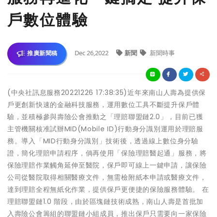
戶數位體驗
Dec 26,2022
新聞
新聞時事
推廣新聞稿
(中央社訊息服務20221226 17:38:35)近年來南山人壽為提供保
戶更創新快速的金融科技服務，運用數位工具不斷提升保戶體
驗，並積極參與壽險公會推動之「理賠聯盟鏈2.0」，目前已獲
主管機關核准試辦MID(Mobile ID)行動身分識別運用於理賠服
務。導入「MID行動身分識別」技術後，透過線上數位身分驗
證，簡化理賠申請程序，倘再使用「保險理賠醫起通」服務，將
保險理賠作業觸角延伸至醫院，保戶即可線上一鍵申請，讓保險
公司從醫院取得相關醫療文件，無需檢附紙本申請或醫療文件，
達到理賠全程無紙化作業，提供保戶更便捷的保險服務體驗。 在
理賠聯盟鏈1.0 階段，由於區塊鏈技術成熟，南山人壽是首批加
入壽險公會籌組的聯盟鏈小組成員，推出保戶只需要向一家保險