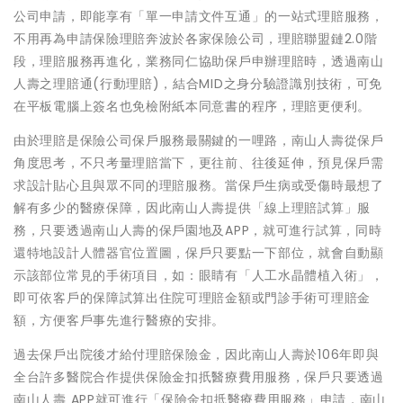
公司申請，即能享有「單一申請文件互通」的一站式理賠服務，
不用再為申請保險理賠奔波於各家保險公司，理賠聯盟鏈2.0階
段，理賠服務再進化，業務同仁協助保戶申辦理賠時，透過南山
人壽之理賠通(行動理賠)，結合MID之身分驗證識別技術，可免
在平板電腦上簽名也免檢附紙本同意書的程序，理賠更便利。
由於理賠是保險公司保戶服務最關鍵的一哩路，南山人壽從保戶
角度思考，不只考量理賠當下，更往前、往後延伸，預見保戶需
求設計貼心且與眾不同的理賠服務。當保戶生病或受傷時最想了
解有多少的醫療保障，因此南山人壽提供「線上理賠試算」服
務，只要透過南山人壽的保戶園地及APP，就可進行試算，同時
還特地設計人體器官位置圖，保戶只要點一下部位，就會自動顯
示該部位常見的手術項目，如：眼睛有「人工水晶體植入術」，
即可依客戶的保障試算出住院可理賠金額或門診手術可理賠金
額，方便客戶事先進行醫療的安排。
過去保戶出院後才給付理賠保險金，因此南山人壽於106年即與
全台許多醫院合作提供保險金扣扺醫療費用服務，保戶只要透過
南山人壽 APP就可進行「保險金扣扺醫療費用服務」申請，南山