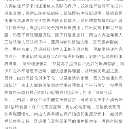
人壽依保戶需求指派服務人員關心保戶，並為保戶核算可扣抵的
保險金額，保戶出院完成結帳，醫院即時將診斷證明、醫療費用
明細等資訊透過電子交換系統直接傳送，運用理賠數據精準估算
可扣扺金額，直接以保險金扣抵醫療費用，在出院當下即完成理
賠，顛覆了傳統理賠流程。除了好還要更好，南山人壽近年將人
工智慧導入理賠程序中，運用AI智能辨識技術，讓電腦判斷疾
病、手術名稱，透過科技代替人工輸入與判斷，更精準快速的完
成理賠，未來仍將持續擴大AI辨識應用範圍，朝數位智能理賠服
務邁進。 這些理賠創新，都是為了提供保戶更好的服務體驗，讓
保戶在不幸遭逢事故時，能快速獲得理賠，及時解決燃眉之急。
另外，由於高齡化與少子化，以及疫情的衝擊，國人對健康的意
識抬頭，南山人壽將保險價值從事後理賠走向事前預防，攜手異
業夥伴串聯科技/健管服務/醫療/照護等，打造「健康守護
圈」，例如：當保戶因失能有照顧需求，可透過長照平台媒合居
家/臨時看護；保戶罹患癌症時，提供心理衛健，癌後飲食營養
的專屬關懷包，南山人壽希望在保戶治療與復原歷程中，給與保
戶陪伴與支持。透過用心及與眾不同的服務提供多一哩路的關懷
與協助。