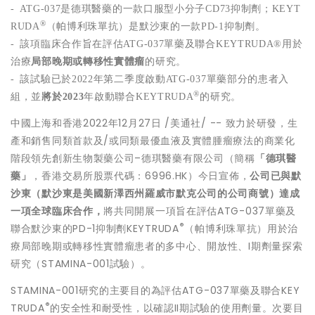
- ATG-037
是德琪醫藥的一款口服型小分子CD73
抑制劑；KEYT
®
RUDA
（帕博利珠單抗）是默沙東的一款PD-1
抑制劑。
-
該項臨床合作旨在評估ATG-037
單藥及聯合KEYTRUDA®
用於
治療
局部晚期或轉移性實體瘤
的研究。
-
該試驗已於2022
年第二季度啟動ATG-037
單藥部分的患者入
®
組，並
將於
2023
年啟動聯合KEYTRUDA
的研究。
中國上海和香港
2022年12月27日
/美通社/ -- 致力於研發，生
產和銷售同類首款及/或同類最優血液及實體腫瘤療法的商業化
階段領先創新生物製藥公司–德琪醫藥有限公司（簡稱
「
德琪醫
藥」
，香港交易所股票代碼：6996.HK）今日宣佈，
公司已與默
沙東（默沙東是美國新澤西州羅威市默克公司的公司商號）達成
一項全球臨床合作，
將共同開展一項旨在評估ATG-037單藥及
®
聯合默沙東的PD-1抑制劑KEYTRUDA
（帕博利珠單抗）用於治
療局部晚期或轉移性實體瘤患者的多中心、開放性、I期劑量探索
研究（STAMINA-001試驗）。
STAMINA-001研究的主要目的為評估ATG-037單藥及聯合KEY
®
TRUDA
的安全性和耐受性，以確認II期試驗的使用劑量。次要目