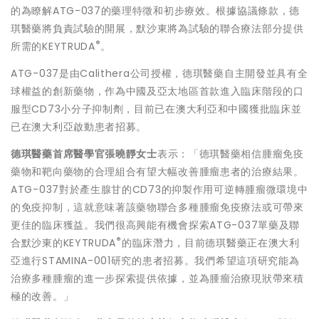
的為瞭解ATG-037的藥理特徵和初步療效。根據協議條款，德
琪醫藥將負責試驗的開展，默沙東將為試驗的聯合療法部分提供
®
所需的KEYTRUDA
。
ATG-037是由Calithera公司授權，德琪醫藥自主開發並具有全
球權益的創新藥物，作為中國及亞太地區首款進入臨床階段的口
服型CD73小分子抑制劑，目前已在澳大利亞和中國獲批臨床並
已在澳大利亞啟動患者招募。
德琪醫藥首席醫學官張曉靜女士
表示：「德琪醫藥相信腫瘤免疫
藥物和靶向藥物的合理組合有望大幅改善腫瘤患者的治療結果。
ATG-037對於產生腺甘的CD73的抑製作用可逆轉腫瘤微環境中
的免疫抑制，這就意味著該藥物聯合多種腫瘤免疫療法或可帶來
更佳的臨床獲益。我們很高興能有機會探索ATG-037單藥及聯
®
合默沙東的KEYTRUDA
的臨床潛力，目前德琪醫藥正在澳大利
亞進行STAMINA-001研究的患者招募。我們希望這項研究能為
治療多種腫瘤的進一步探索提供依據，並為腫瘤治療現狀帶來積
極的改善。」