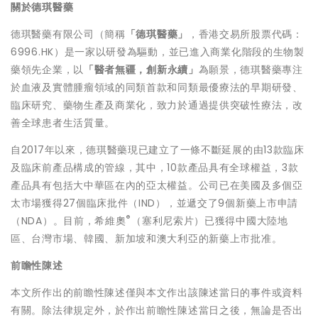
關於德琪醫藥
德琪醫藥有限公司（簡稱
「
德琪醫藥」
，香港交易所股票代碼：
6996.HK）是一家以研發為驅動，並已進入商業化階段的生物製
藥領先企業，以
「
醫者無疆，創新永續」
為願景，德琪醫藥專注
於血液及實體腫瘤領域的同類首款和同類最優療法的早期研發、
臨床研究、藥物生產及商業化，致力於通過提供突破性療法，改
善全球患者生活質量。
自2017年以來，德琪醫藥現已建立了一條不斷延展的由
13
款臨床
及臨床前產品構成的管線，其中，10款產品具有全球權益，
3款
產品具有包括大中華區在內的亞太權益。公司已在美國及多個亞
太市場獲得27個臨床批件（IND），並遞交了
9個
新藥上市申請
®
（NDA）。目前，希維奧
（塞利尼索片）已獲得中國大陸地
區、台灣市場、韓國、新加坡和澳大利亞的新藥上市批准。
前瞻性陳述
本文所作出的前瞻性陳述僅與本文作出該陳述當日的事件或資料
有關。除法律規定外，於作出前瞻性陳述當日之後，無論是否出