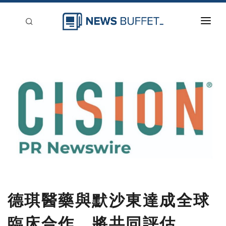
回到首頁
新聞稿分類
登入
刊登
德琪醫藥與默沙東達成全球
臨床合作，將共同評估