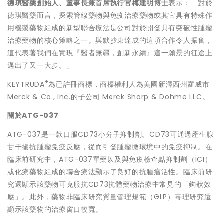
德琪醫藥創始人、董事長兼首席執行官梅建明博士
表示：「對於
德琪醫藥而言，探索管線藥物與免疫治療藥物或其它具有特殊作
用機製藥物組成的新型聯合療法是公司對於開發具有突破性腫瘤
治療藥物的核心策略之一。與默沙東達成的這項合作令人振奮，
這代表著我們在實現『醫者無疆，創新永續』這一願景的征途上
邁出了又一大步。」
®
KEYTRUDA
為已註冊商標，商標權利人為美國新澤西州羅威市
Merck & Co., Inc.的子公司 Merck Sharp & Dohme LLC。
關於ATG-037
ATG-037是一款口服CD73小分子抑制劑。CD73可通過產生腺
甘干擾抗腫瘤免疫反應，從而引發腫瘤微環境中的免疫抑制。在
臨床前研究中，ATG-037單藥以及與免疫檢查點抑制劑（ICI）
或化療藥物組成的聯合療法顯示了良好的抗腫瘤活性。臨床前研
究還顯示該藥物可克服抗CD73抗體藥物治療中常見的「鉤狀效
應」。此外，藥物非臨床研究質量管理規範（GLP）毒理研究還
顯示該藥物的治療窗口較寬。