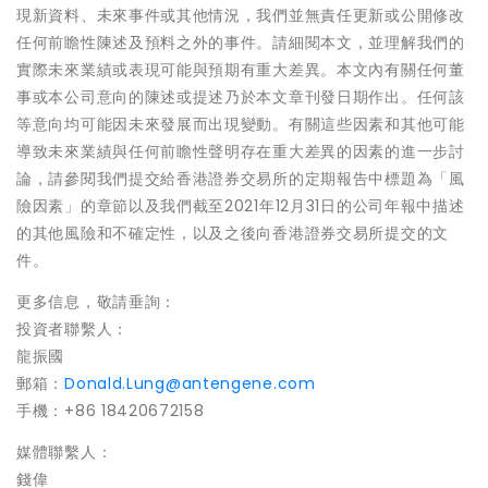
現新資料、未來事件或其他情況，我們並無責任更新或公開修改
任何前瞻性陳述及預料之外的事件。請細閱本文，並理解我們的
實際未來業績或表現可能與預期有重大差異。本文內有關任何董
事或本公司意向的陳述或提述乃於本文章刊發日期作出。任何該
等意向均可能因未來發展而出現變動。有關這些因素和其他可能
導致未來業績與任何前瞻性聲明存在重大差異的因素的進一步討
論，請參閱我們提交給香港證券交易所的定期報告中標題為「風
險因素」的章節以及我們截至2021年12月31日的公司年報中描述
的其他風險和不確定性，以及之後向香港證券交易所提交的文
件。
更多信息，敬請垂詢：
投資者聯繫人：
龍振國
郵箱：
Donald.Lung@antengene.com
手機：+86 18420672158
媒體聯繫人：
錢偉