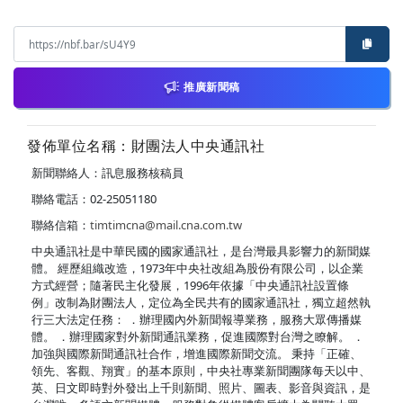
推廣新聞稿
發佈單位名稱：財團法人中央通訊社
新聞聯絡人：訊息服務核稿員
聯絡電話：02-25051180
聯絡信箱：
timtimcna@mail.cna.com.tw
中央通訊社是中華民國的國家通訊社，是台灣最具影響力的新聞媒
體。 經歷組織改造，1973年中央社改組為股份有限公司，以企業
方式經營；隨著民主化發展，1996年依據「中央通訊社設置條
例」改制為財團法人，定位為全民共有的國家通訊社，獨立超然執
行三大法定任務： ．辦理國內外新聞報導業務，服務大眾傳播媒
體。 ．辦理國家對外新聞通訊業務，促進國際對台灣之瞭解。 ．
加強與國際新聞通訊社合作，增進國際新聞交流。 秉持「正確、
領先、客觀、翔實」的基本原則，中央社專業新聞團隊每天以中、
英、日文即時對外發出上千則新聞、照片、圖表、影音與資訊，是