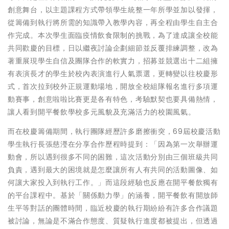
創意舞台，以主題課程方式帶領學生統整一年所學並加以發揮，
從籌備到執行將所需的知識帶入教學內容，再全程由學生自主合
作完成。本次學生面臨疫情飲食限制的挑戰，為了達成讓全校能
共同歡慶的目標，日以繼夜討論企劃細節並反覆排練調整，改為
著重展現學生自信及團隊合作的軟實力，招募並競選出十二組擁
有表演長才的學生於校內表演進行人氣票選，更轉變以往校慶形
式，首次拉到校外正規運動場地，開放全校組隊報名進行多項運
動賽事，創意啦啦比賽更是各有特色，考驗默契也要具備熱情，
讓人看到開平餐飲學校多元風貌及充滿活力的校園風氣。
而在校慶籌備期間，執行團隊經歷許多磨擦衝突，69屆校慶活動
學生執行長張慈瀅在分享合作歷程時提到：「因為第一次舉辦運
動會，所以遇到很多不同的困難，這次活動分別由三個班級共同
負責，遇到最大的困境就是怎麼讓所有人有共同的活動圖像、如
何讓大家投入到執行工作。」而這段經驗也反應在開平餐飲獨有
的平台課程中。基於「關係動力學」的涵養，開平餐飲有開放師
生平等對話的團體時間，臨近校慶的執行期紛紛有許多合作議題
被討論，無論是不滿合作態度、質疑執行進度都被提出，但透過