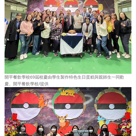
開平餐飲學校69屆校慶由學生製作特色生日蛋糕與親師生一同歡
慶。開平餐飲學校/提供