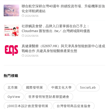
聯合航空深耕台灣40週年 持續投資市場、升級機隊並強
化全球航網連結
2026/08/06
社群觸及會變，品牌入口要掌握在自己手上：
Cloudmax 匯智推出 .tw／.台灣網域限時優惠
2026/08/06
真健康醫療（02697.HK）與天津具身智能創新中心達成
戰略合作 共建具身智能醫療產業生態
2026/08/06
熱門標籤
北市圖
國際發明展
中國文化大學
SocialLab
OpView
世界發明智慧財產聯盟總會
JDIE日本設計創意暨發明展
台灣發明商品促進協會