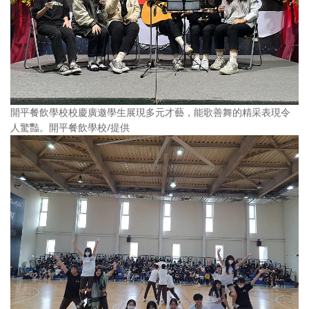
開平餐飲學校校慶廣邀學生展現多元才藝，能歌善舞的精采表現令
人驚豔。開平餐飲學校/提供