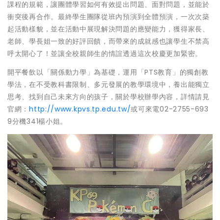
課程的規範，讓團體學習如何有效提出問題、面對問題，並能於
衝突後再合作。最終學生團隊從班內預演到全體預演，一次次築
起活動樣貌，並在活動中展現解決問題的應變能力，獲得家長、
老師、學長姐一致的好評回饋，而帶來的成就感也讓學生不禁高
呼太開心了！並讓全校親師生的情誼透過這次校慶更加緊密。
開平餐飲以「關係動力學」為基礎，運用「PTS教育」的獨創教
學法，在不受教科書限制、多元發展的教學環境中，養出能獨立
思考、找到自己未來方向的孩子，關於學校辦學內容，詳情請見
官網：
http://www.kpvs.tp.edu.tw/
或可來電02-2755-693
9分機341楊小姐。