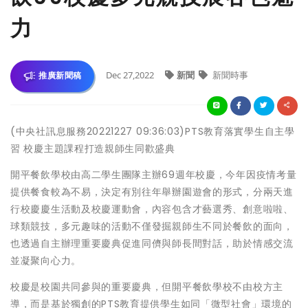
力
Dec 27,2022
新聞
新聞時事
推廣新聞稿
(中央社訊息服務20221227 09:36:03)PTS教育落實學生自主學
習 校慶主題課程打造親師生同歡盛典
開平餐飲學校由高二學生團隊主辦69週年校慶，今年因疫情考量
提供餐食較為不易，決定有別往年舉辦園遊會的形式，分兩天進
行校慶慶生活動及校慶運動會，內容包含才藝選秀、創意啦啦、
球類競技，多元趣味的活動不僅發掘親師生不同於餐飲的面向，
也透過自主辦理重要慶典促進同儕與師長間對話，助於情感交流
並凝聚向心力。
校慶是校園共同參與的重要慶典，但開平餐飲學校不由校方主
導，而是基於獨創的PTS教育提供學生如同「微型社會」環境的