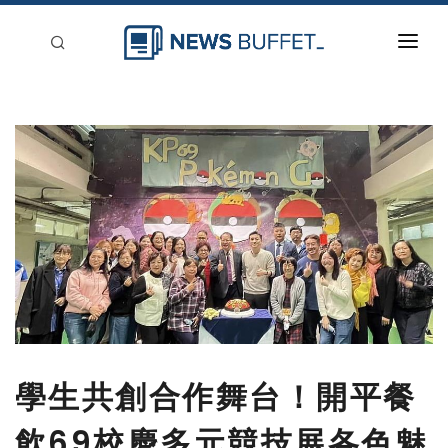
回到首頁
新聞稿分類
登入
刊登
學生共創合作舞台！開平餐
飲69校慶多元競技展各色魅