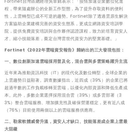
Fortinet台灣區總經理吳章銘表示：「疫情加速企業數位化進
程，帶來隨處辦公的全新工作型態，為了提升存取資料的便利
性，上雲轉型已成不可逆的趨勢。Fortinet除了透過雲原生解決
方案協助企業建構完善的資安生態系，更成立網路資安培訓學
院，提供免費資安培訓與合作夥伴認證課程，致力於培育資安人
才、縮小技能落差，奠定台灣雲世代資安力的堅實基礎。」
Fortinet《2022年雲端資安報告》歸納出的三大發現包括：
一、數位創新加速雲端採用普及化，混合雲與多雲策略躍升主流
近年來為推動資訊科技（IT）的現代化及數位轉型，全球企業的
上雲趨勢日益顯著。調查數據指出，近四成（39%）的企業已將
超過半數的工作負載移轉至雲端，以優化內部資源和降低生產成
本。此外，多數企業選擇採用混合雲（39%）或多雲部署（3
3%）整合雲端服務、增加擴充性及確保營運穩定，更有近八成
（76%）目前使用兩個以上的雲端服務供應商。
二、勒索軟體威脅升溫，資安人才缺口、技能落差成企業上雲最
大阻礙