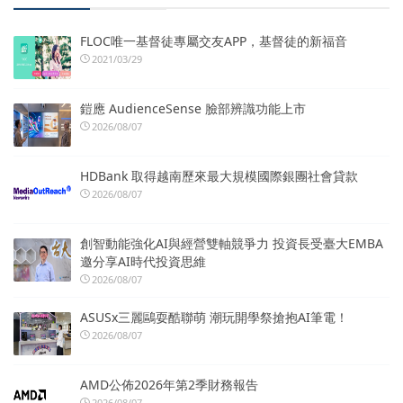
FLOC唯一基督徒專屬交友APP，基督徒的新福音
2021/03/29
鎧應 AudienceSense 臉部辨識功能上市
2026/08/07
HDBank 取得越南歷來最大規模國際銀團社會貸款
2026/08/07
創智動能強化AI與經營雙軸競爭力 投資長受臺大EMBA
邀分享AI時代投資思維
2026/08/07
ASUSx三麗鷗耍酷聯萌 潮玩開學祭搶抱AI筆電！
2026/08/07
AMD公佈2026年第2季財務報告
2026/08/07