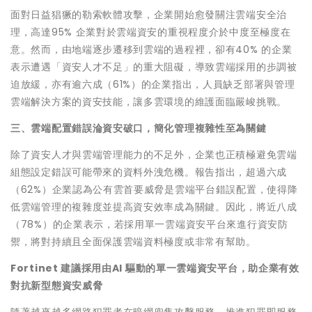
面對日益猖獗的勒索軟體攻擊，企業開始愈發關注雲端安全治
理，高達95% 企業對於雲端資安的重視程度介於中度至極度在
意。然而，由地端逐步遷移到雲端的過程裡，卻有40% 的企業
表示遭遇「資安人才不足」的重大阻礙，導致雲端採用的步調被
迫放緩，亦有逾六成（61%）的企業指出，人員缺乏部署與管理
雲端解決方案的資安技能，讓多雲環境的維護面臨嚴峻挑戰。
三、雲端配置錯誤淪資安破口，簡化管理複雜性至為關鍵
除了資安人才與雲端管理能力的不足外，企業也正積極避免雲端
組態設定錯誤可能帶來的資料外洩危機。報告指出，超過六成
（62%）企業認為公有雲首要威脅是雲端平台錯誤配置，使得降
低雲端管理的複雜度並提高資安效率成為關鍵。因此，將近八成
（78%）的企業表示，若採用單一雲端資安平台來進行資安防
禦，將對持續且全面保護雲端資料極度或非常有幫助。
Fortinet 建議採用由AI 驅動的單一雲端資安平台，助企業有效
對抗新型態資安威脅