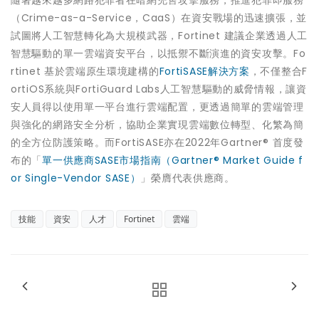
隨著越來越多網路犯罪者在暗網兜售攻擊服務，推進犯罪即服務
（Crime-as-a-Service，CaaS）在資安戰場的迅速擴張，並
試圖將人工智慧轉化為大規模武器，Fortinet 建議企業透過人工
智慧驅動的單一雲端資安平台，以抵禦不斷演進的資安攻擊。Fo
rtinet 基於雲端原生環境建構的
FortiSASE解決方案
，不僅整合F
ortiOS系統與FortiGuard Labs人工智慧驅動的威脅情報，讓資
安人員得以使用單一平台進行雲端配置，更透過簡單的雲端管理
與強化的網路安全分析，協助企業實現雲端數位轉型、化繁為簡
的全方位防護策略。而FortiSASE亦在2022年Gartner® 首度發
布的「
單一供應商SASE市場指南（Gartner® Market Guide f
or Single-Vendor SASE）
」榮膺代表供應商。
技能
資安
人才
Fortinet
雲端