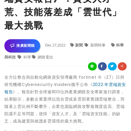
荒、技能落差成「雲世代」
最大挑戰
Dec 27,2022
新聞
新聞時事
科學
推廣新聞稿
與科技
科學
網路電信
全方位整合與自動化網路資安領導廠商 Fortinet 今（27）日與
研究機構Cybersecurity Insiders攜手公布《
2022 年雲端資安
報告
》。報告針對全球逾800位跨產業網路安全專家進行調查，
結果顯示，多數企業選擇以混合雲或多雲部署實踐雲端整合，而
隨著上雲比例不斷攀升，企業也面臨網路攻擊複雜度提高、雲端
防護不足等問題，使得「資安人才」及「雲端資安技能」的缺
乏，成為建置與維護多雲環境的最大挑戰。