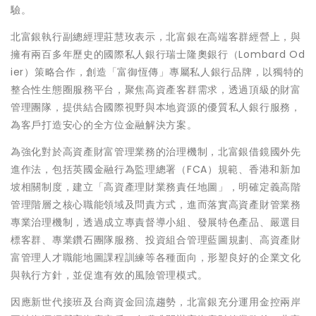
驗。
北富銀執行副總經理莊慧玫表示，北富銀在高端客群經營上，與
擁有兩百多年歷史的國際私人銀行瑞士隆奧銀行（Lombard Od
ier）策略合作，創造「富御恆傳」專屬私人銀行品牌，以獨特的
整合性生態圈服務平台，聚焦高資產客群需求，透過頂級的財富
管理團隊，提供結合國際視野與本地資源的優質私人銀行服務，
為客戶打造安心的全方位金融解決方案。
為強化對於高資產財富管理業務的治理機制，北富銀借鏡國外先
進作法，包括英國金融行為監理總署（FCA）規範、香港和新加
坡相關制度，建立「高資產理財業務責任地圖」，明確定義高階
管理階層之核心職能領域及問責方式，進而落實高資產財管業務
專業治理機制，透過成立專責督導小組、發展特色產品、嚴選目
標客群、專業鑽石團隊服務、投資組合管理藍圖規劃、高資產財
富管理人才職能地圖課程訓練等各種面向，形塑良好的企業文化
與執行方針，並促進有效的風險管理模式。
因應新世代接班及台商資金回流趨勢，北富銀充分運用金控兩岸