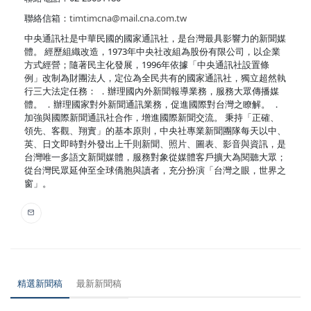
聯絡信箱：
timtimcna@mail.cna.com.tw
中央通訊社是中華民國的國家通訊社，是台灣最具影響力的新聞媒
體。 經歷組織改造，1973年中央社改組為股份有限公司，以企業
方式經營；隨著民主化發展，1996年依據「中央通訊社設置條
例」改制為財團法人，定位為全民共有的國家通訊社，獨立超然執
行三大法定任務： ．辦理國內外新聞報導業務，服務大眾傳播媒
體。 ．辦理國家對外新聞通訊業務，促進國際對台灣之瞭解。 ．
加強與國際新聞通訊社合作，增進國際新聞交流。 秉持「正確、
領先、客觀、翔實」的基本原則，中央社專業新聞團隊每天以中、
英、日文即時對外發出上千則新聞、照片、圖表、影音與資訊，是
台灣唯一多語文新聞媒體，服務對象從媒體客戶擴大為閱聽大眾；
從台灣民眾延伸至全球僑胞與讀者，充分扮演「台灣之眼，世界之
窗」。
精選新聞稿
最新新聞稿