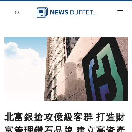
回到首頁
新聞稿分類
登入
刊登
北富銀搶攻億級客群 打造財
富管理鑽石品牌 建立高資產