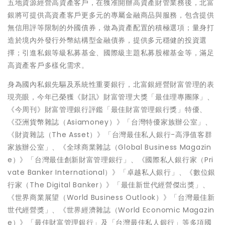
五地資源經營高資產客戶，在獲准開辦高資產財管業務後，北富
銀將可提供高資產客戶更多元的專屬金融商品與服務，包含提供
無信用評等限制的外國債券，做為資產配置的積極選項；量身打
造於境內外發行外幣結構型金融債券，提供多元穩健的投資選
擇；引進私銀等級私募基金、國際級主題私募股權基金等，滿足
高資產客戶多樣化需求。
身為國內私銀先驅及系統性重要銀行，北富銀經營財富管理的表
現亮眼，今年已榮獲《財訊》財富管理大獎「最佳理專團隊」、
《今周刊》財富管理銀行評鑑「最佳財富管理銀行獎」特優、
《亞洲貨幣雜誌（Asiamoney）》「台灣特優家族辦公室」、
《財資雜誌（The Asset）》「台灣最佳私人銀行-高淨值客群
家族辦公室」、《全球商業雜誌（Global Business Magazin
e）》「台灣最佳創新財富管理銀行」、《國際私人銀行家（Pri
vate Banker International）》「卓越私人銀行」、《數位銀
行家（The Digital Banker）》「最佳新世代經營傑出獎」、
《世界商業展望（World Business Outlook）》「台灣最佳新
世代經營獎」、《世界經濟雜誌（World Economic Magazin
e）》「最佳財富管理銀行」及「台灣最佳私人銀行」等多項國