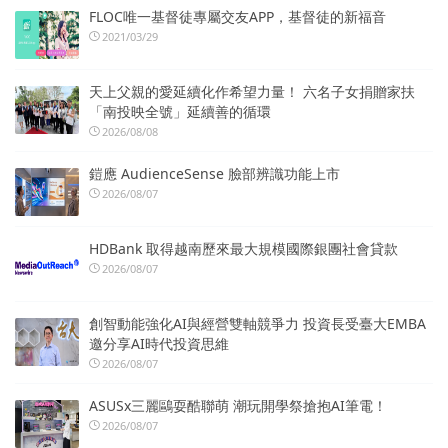
FLOC唯一基督徒專屬交友APP，基督徒的新福音
2021/03/29
天上父親的愛延續化作希望力量！ 六名子女捐贈家扶
「南投映全號」延續善的循環
2026/08/08
鎧應 AudienceSense 臉部辨識功能上市
2026/08/07
HDBank 取得越南歷來最大規模國際銀團社會貸款
2026/08/07
創智動能強化AI與經營雙軸競爭力 投資長受臺大EMBA
邀分享AI時代投資思維
2026/08/07
ASUSx三麗鷗耍酷聯萌 潮玩開學祭搶抱AI筆電！
2026/08/07