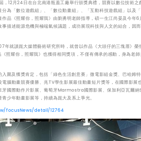
17屆，12月24日在台北南港瓶蓋工廠舉行頒獎典禮，競賽以數位技術之
並分為「數位遊戲組」、「數位動畫組」、「互動科技遊戲組」以及
畫作品《照耀你，照耀我》由劉勇明老師指導，碩一生江尚晏及今年6
故事描述能源危機與極端氣候議題，成功展現科技與人文的結合，因
07年就讀崑大媒體藝術研究所時，就曾以作品《大頭仔的三塊厝》榮獲
作品《照耀你，照耀我》也獲得相同獎項，不僅有傳承的感動，身為老師
展的入圍及獲獎肯定，包括「綠色生活創意賽」微電影組金獎、巴哈姆
校電腦動畫競賽優勝、兆TV學生影展最佳動畫短片獎等，在國際影展
牙國際動作片影展、葡萄牙Marmostra國際影展、保加利亞瓦爾納
暨青少年動畫影展等，持續為崑大及系上爭光。
tw/focusNews/detail/12764