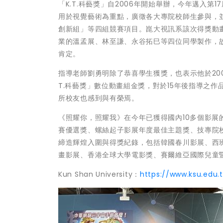
「K.T.科藝獎」自2006年開始舉辦，今年邁入第
用於視覺藝術為重點，廣徵各大專院校師生參與，
創新組」等四組競賽項目。崑大視訊系該次得獎動
業的溫孟展、林至謙、永谷拓巳等四位同學製作，
肯定。
指導老師劉勇明除了恭喜學生獲獎，也表示他於20
T.科藝獎」數位動畫組金獎，對於15年後指導之
所校友也感到與有榮焉。
《照耀你，照耀我》在今年已獲得國內10多個影
賽優選獎、螺絲起子影展年度最佳主題獎、技專院
締造輝煌入圍與得獎紀錄，包括韓國春川影展、西班
畫影展、香港全球大學電影獎、賽爾維亞國際兒童
Kun Shan University：
https://www.ksu.edu.