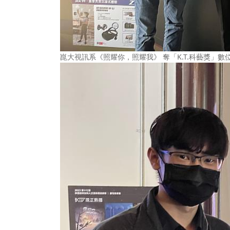
崑大視訊系《照耀你，照耀我》 奪「K.T.科藝獎」數