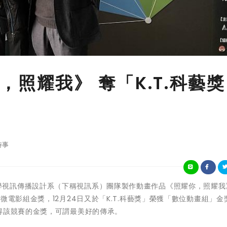
照耀我》 奪「K.T.科藝
時事
崑山科技大學視訊傳播設計系（下稱視訊系）團隊製作動畫作品《照耀你，照耀
微電影組金獎，12月24日又於「K.T.科藝獎」榮獲「數位動畫組」金
得該競賽的金獎，可謂最美好的傳承。