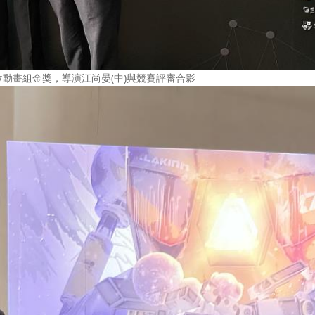
位動畫組金獎，導演江尚晏(中)與競賽評審合影