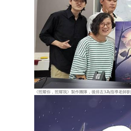
《照耀你，照耀我》製作團隊，後排左3為指導老師劉