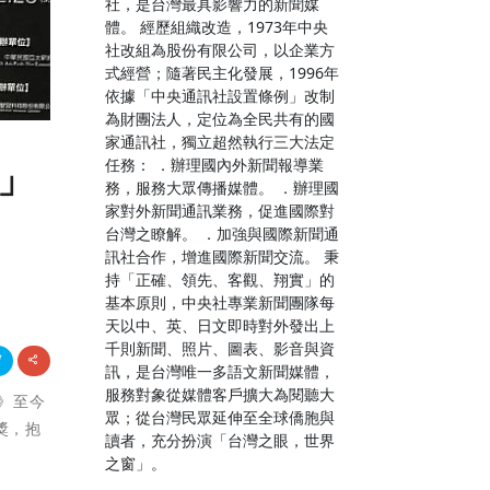
社，是台灣最具影響力的新聞媒
體。 經歷組織改造，1973年中央
社改組為股份有限公司，以企業方
式經營；隨著民主化發展，1996年
依據「中央通訊社設置條例」改制
為財團法人，定位為全民共有的國
家通訊社，獨立超然執行三大法定
任務： ．辦理國內外新聞報導業
獎」
務，服務大眾傳播媒體。 ．辦理國
家對外新聞通訊業務，促進國際對
台灣之瞭解。 ．加強與國際新聞通
訊社合作，增進國際新聞交流。 秉
持「正確、領先、客觀、翔實」的
基本原則，中央社專業新聞團隊每
天以中、英、日文即時對外發出上
千則新聞、照片、圖表、影音與資
訊，是台灣唯一多語文新聞媒體，
服務對象從媒體客戶擴大為閱聽大
我》至今
眾；從台灣民眾延伸至全球僑胞與
獎，抱
讀者，充分扮演「台灣之眼，世界
之窗」。