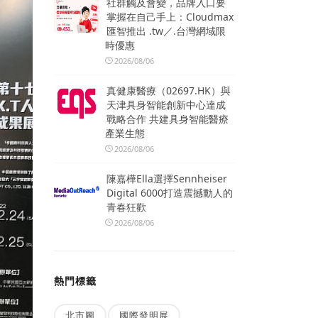
社群觸及會變，品牌入口要
掌握在自己手上：Cloudmax
匯智推出 .tw／.台灣網域限
時優惠
2026/08/06
真健康醫療（02697.HK）與
天津具身智能創新中心達成
戰略合作 共建具身智能醫療
產業生態
2026/08/06
陳嘉樺Ella選擇Sennheiser
Digital 6000打造震撼動人的
青春狂歡
2026/08/06
熱門標籤
北市圖
國際發明展