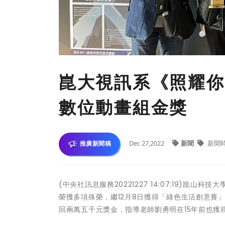
崑大視訊系《照耀你，
數位動畫組金獎
Dec 27,2022
新聞
新聞
推廣新聞稿
(中央社訊息服務20221227 14:07:19)
榮獲多項殊榮，繼12月8日獲得「綠色生活創意賽」
回兩萬五千元獎金，指導老師劉勇明在15年前也獲