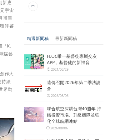
創新應
「元宇宙
月甫畢
而獲評審
精選新聞稿
最新新聞稿
「K.
兼媒藝
FLOC唯一基督徒專屬交友
APP，基督徒的新福音
2021/03/29
特創作大
也持續
遠傳召開2026年第二季法說
會
世界動
2026/08/06
聯合航空深耕台灣40週年 持
續投資市場、升級機隊並強
化全球航網連結
2026/08/06