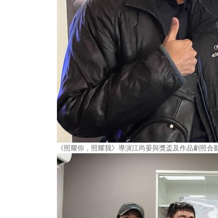
《照耀你，照耀我》導演江尚晏與獎盃及作品劇照合