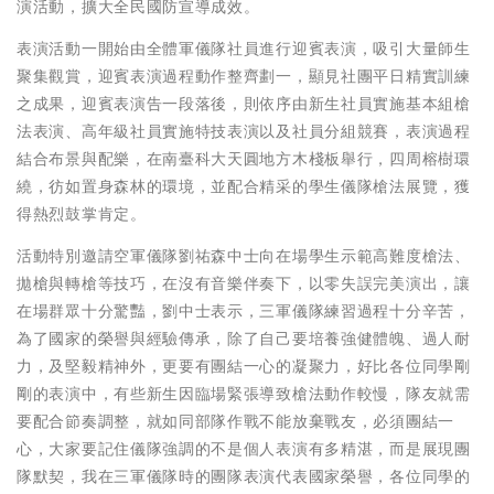
演活動，擴大全民國防宣導成效。
表演活動一開始由全體軍儀隊社員進行迎賓表演，吸引大量師生
聚集觀賞，迎賓表演過程動作整齊劃一，顯見社團平日精實訓練
之成果，迎賓表演告一段落後，則依序由新生社員實施基本組槍
法表演、高年級社員實施特技表演以及社員分組競賽，表演過程
結合布景與配樂，在南臺科大天圓地方木棧板舉行，四周榕樹環
繞，彷如置身森林的環境，並配合精采的學生儀隊槍法展覽，獲
得熱烈鼓掌肯定。
活動特別邀請空軍儀隊劉祐森中士向在場學生示範高難度槍法、
拋槍與轉槍等技巧，在沒有音樂伴奏下，以零失誤完美演出，讓
在場群眾十分驚豔，劉中士表示，三軍儀隊練習過程十分辛苦，
為了國家的榮譽與經驗傳承，除了自己要培養強健體魄、過人耐
力，及堅毅精神外，更要有團結一心的凝聚力，好比各位同學剛
剛的表演中，有些新生因臨場緊張導致槍法動作較慢，隊友就需
要配合節奏調整，就如同部隊作戰不能放棄戰友，必須團結一
心，大家要記住儀隊強調的不是個人表演有多精湛，而是展現團
隊默契，我在三軍儀隊時的團隊表演代表國家榮譽，各位同學的