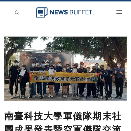
回到首頁
新聞稿分類
登入
刊登
南臺科技大學軍儀隊期末社
團成果發表暨空軍儀隊交流