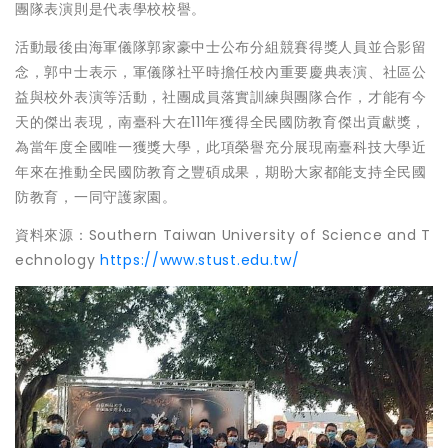
團隊表演則是代表學校校譽。
活動最後由海軍儀隊郭家豪中士公布分組競賽得獎人員並合影留
念，郭中士表示，軍儀隊社平時擔任校內重要慶典表演、社區公
益與校外表演等活動，社團成員落實訓練與團隊合作，才能有今
天的傑出表現，南臺科大在111年獲得全民國防教育傑出貢獻獎，
為當年度全國唯一獲獎大學，此項榮譽充分展現南臺科技大學近
年來在推動全民國防教育之豐碩成果，期盼大家都能支持全民國
防教育，一同守護家園。
資料來源：Southern Taiwan University of Science and T
echnology
https://www.stust.edu.tw/