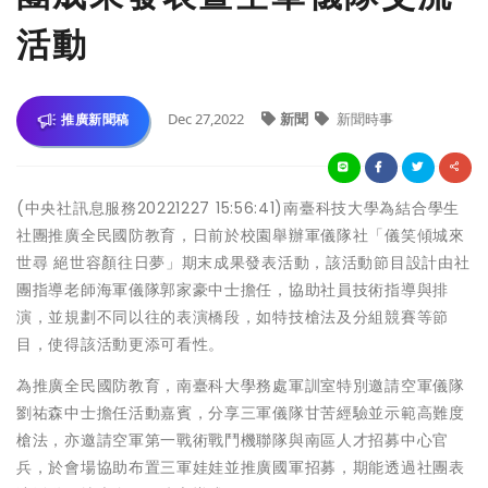
活動
Dec 27,2022
新聞
新聞時事
推廣新聞稿
(中央社訊息服務20221227 15:56:41)南臺科技大學為結合學生
社團推廣全民國防教育，日前於校園舉辦軍儀隊社「儀笑傾城來
世尋 絕世容顏往日夢」期末成果發表活動，該活動節目設計由社
團指導老師海軍儀隊郭家豪中士擔任，協助社員技術指導與排
演，並規劃不同以往的表演橋段，如特技槍法及分組競賽等節
目，使得該活動更添可看性。
為推廣全民國防教育，南臺科大學務處軍訓室特別邀請空軍儀隊
劉祐森中士擔任活動嘉賓，分享三軍儀隊甘苦經驗並示範高難度
槍法，亦邀請空軍第一戰術戰鬥機聯隊與南區人才招募中心官
兵，於會場協助布置三軍娃娃並推廣國軍招募，期能透過社團表