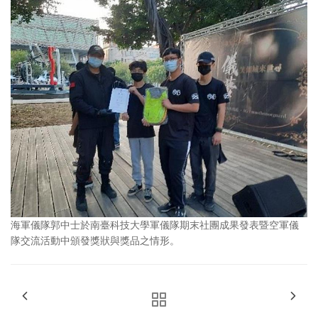
海軍儀隊郭中士於南臺科技大學軍儀隊期末社團成果發表暨空軍儀
隊交流活動中頒發獎狀與獎品之情形。