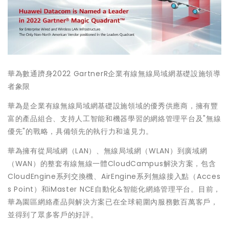
華為數通躋身2022 GartnerR企業有線無線局域網基礎設施領導
者象限
華為是企業有線無線局域網基礎設施領域的優秀供應商，擁有豐
富的產品組合、支持人工智能和機器學習的網絡管理平台及"無線
優先"的戰略，具備領先的執行力和遠見力。
華為擁有從局域網（LAN）、無線局域網（WLAN）到廣域網
（WAN）的整套有線無線一體CloudCampus解決方案，包含
CloudEngine系列交換機、AirEngine系列無線接入點（Acces
s Point）和iMaster NCE自動化&智能化網絡管理平台。目前，
華為園區網絡產品與解決方案已在全球範圍內服務數百萬客戶，
並得到了眾多客戶的好評。