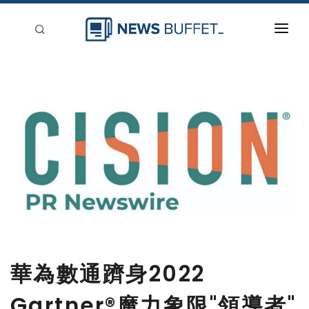
回到首頁
新聞稿分類
登入
刊登
華為數通躋身2022
Gartner®魔力象限"領導者"