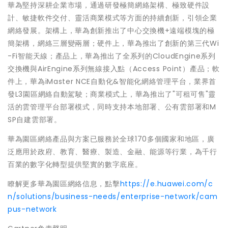
華為堅持深耕企業市場，通過研發極簡網絡架構、極致硬件設
計、敏捷軟件交付、靈活商業模式等方面的持續創新，引領企業
網絡發展。架構上，華為創新推出了中心交換機+遠端模塊的極
簡架構，網絡三層變兩層；硬件上，華為推出了創新的第三代Wi
-Fi智能天線；產品上，華為推出了全系列的CloudEngine系列
交換機與AirEngine系列無線接入點（Access Point）產品；軟
件上，華為iMaster NCE自動化&智能化網絡管理平台，業界首
發L3園區網絡自動駕駛；商業模式上，華為推出了"可租可售"靈
活的雲管理平台部署模式，同時支持本地部署、公有雲部署和M
SP自建雲部署。
華為園區網絡產品與方案已服務於全球170多個國家和地區，廣
泛應用於政府、教育、醫療、製造、金融、能源等行業，為千行
百業的數字化轉型提供堅實的數字底座。
瞭解更多華為園區網絡信息，點擊
https://e.huawei.com/c
n/solutions/business-needs/enterprise-network/cam
pus-network