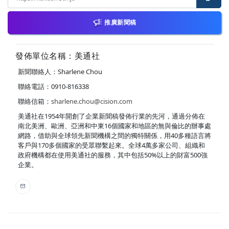
推廣新聞稿
發佈單位名稱：美通社
新聞聯絡人：Sharlene Chou
聯絡電話：0910-816338
聯絡信箱：
sharlene.chou@cision.com
美通社在1954年開創了企業新聞稿發佈行業的先河，通過分佈在
南北美洲、歐洲、亞洲和中東16個國家和地區的無與倫比的辦事處
網路，借助與全球領先新聞機構之間的獨特關係，用40多種語言將
客戶與170多個國家的受眾聯繫起來。全球4萬多家公司、組織和
政府機構都在使用美通社的服務，其中包括50%以上的財富500強
企業。