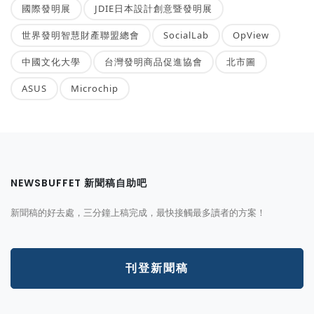
國際發明展
JDIE日本設計創意暨發明展
世界發明智慧財產聯盟總會
SocialLab
OpView
中國文化大學
台灣發明商品促進協會
北市圖
ASUS
Microchip
NEWSBUFFET 新聞稿自助吧
新聞稿的好去處，三分鐘上稿完成，最快接觸最多讀者的方案！
刊登新聞稿