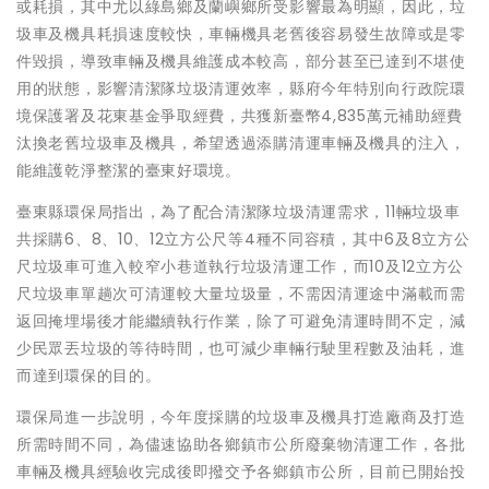
或耗損，其中尤以綠島鄉及蘭嶼鄉所受影響最為明顯，因此，垃
圾車及機具耗損速度較快，車輛機具老舊後容易發生故障或是零
件毀損，導致車輛及機具維護成本較高，部分甚至已達到不堪使
用的狀態，影響清潔隊垃圾清運效率，縣府今年特別向行政院環
境保護署及花東基金爭取經費，共獲新臺幣4,835萬元補助經費
汰換老舊垃圾車及機具，希望透過添購清運車輛及機具的注入，
能維護乾淨整潔的臺東好環境。
臺東縣環保局指出，為了配合清潔隊垃圾清運需求，11輛垃圾車
共採購6、8、10、12立方公尺等4種不同容積，其中6及8立方公
尺垃圾車可進入較窄小巷道執行垃圾清運工作，而10及12立方公
尺垃圾車單趟次可清運較大量垃圾量，不需因清運途中滿載而需
返回掩埋場後才能繼續執行作業，除了可避免清運時間不定，減
少民眾丟垃圾的等待時間，也可減少車輛行駛里程數及油耗，進
而達到環保的目的。
環保局進一步說明，今年度採購的垃圾車及機具打造廠商及打造
所需時間不同，為儘速協助各鄉鎮市公所廢棄物清運工作，各批
車輛及機具經驗收完成後即撥交予各鄉鎮市公所，目前已開始投