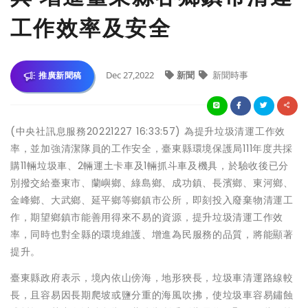
工作效率及安全
Dec 27,2022
新聞
新聞時事
推廣新聞稿
(中央社訊息服務20221227 16:33:57) 為提升垃圾清運工作效
率，並加強清潔隊員的工作安全，臺東縣環境保護局111年度共採
購11輛垃圾車、2輛運土卡車及1輛抓斗車及機具，於驗收後已分
別撥交給臺東市、蘭嶼鄉、綠島鄉、成功鎮、長濱鄉、東河鄉、
金峰鄉、大武鄉、延平鄉等鄉鎮市公所，即刻投入廢棄物清運工
作，期望鄉鎮市能善用得來不易的資源，提升垃圾清運工作效
率，同時也對全縣的環境維護、增進為民服務的品質，將能顯著
提升。
臺東縣政府表示，境內依山傍海，地形狹長，垃圾車清運路線較
長，且容易因長期爬坡或鹽分重的海風吹拂，使垃圾車容易鏽蝕