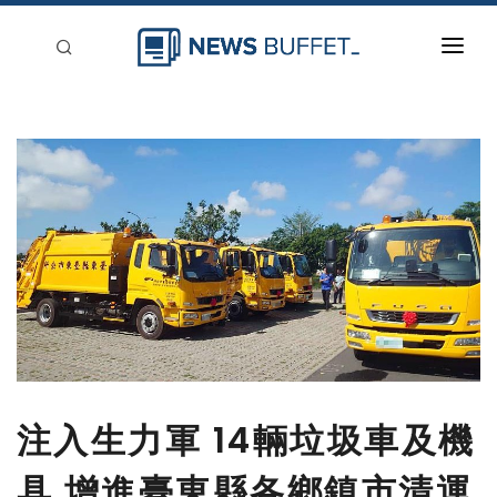
回到首頁
新聞稿分類
登入
刊登
注入生力軍 14輛垃圾車及機
具 增進臺東縣各鄉鎮市清運