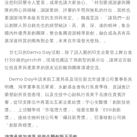
沒想到回響令人驚喜，成果也讓大家放心。「特別要感謝參與團
隊的用心與積極，謝謝業師、評審的辛勞與無私的付出，當然也
要謝謝鴻準各級長官的支持與肯定。」魏義旻說：「讓我們一起
以創辦人郭台銘先生的經營秘訣：高、廣、深、速的精神，集合
國內外優秀新創團隊，整合集團資源輔導新創，融合成為具有高
廣深速特質的獨角獸企業，未來在市場發光發熱。」
廿七日的Demo Day活動，除了請入圍的10支企業登上舞台進
行3分鐘的pitch外，現場也擺設了簡易型的展示位，讓將近百餘
位投資界與產業界的朋友近距離與團隊溝通交流。
Demo Day中請來前工業局長及現任新北市捷運公司董事長吳
明機、鴻準董事長呂軍甫、永齡基金會執行長唐季祿、資誠會計
榮譽副所長曾惠瑾、以及生技中心副執行長黃千岳擔任貴賓評
審，從10支隊伍中再選出五家企業給獎：宇心生醫獲「創新技術
獎」、上頂醫學得「市場潛力獎」、瑞愛生醫拿「ESG創新
獎」、捷絡生物科技公司奪「矚目新秀獎」、巨量移動公司摘
「創新商模獎」。
鴻準承接加速器 投資生醫創新不手軟