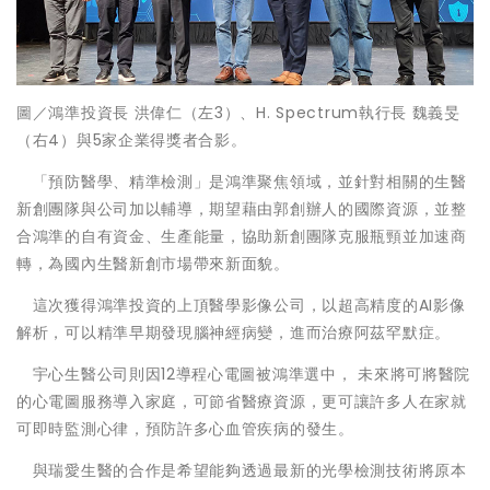
圖／鴻準投資長 洪偉仁（左3）、H. Spectrum執行長 魏義旻
（右4）與5家企業得獎者合影。
「預防醫學、精準檢測」是鴻準聚焦領域，並針對相關的生醫
新創團隊與公司加以輔導，期望藉由郭創辦人的國際資源，並整
合鴻準的自有資金、生產能量，協助新創團隊克服瓶頸並加速商
轉，為國內生醫新創市場帶來新面貌。
這次獲得鴻準投資的上頂醫學影像公司，以超高精度的AI影像
解析，可以精準早期發現腦神經病變，進而治療阿茲罕默症。
宇心生醫公司則因12導程心電圖被鴻準選中， 未來將可將醫院
的心電圖服務導入家庭，可節省醫療資源，更可讓許多人在家就
可即時監測心律，預防許多心血管疾病的發生。
與瑞愛生醫的合作是希望能夠透過最新的光學檢測技術將原本