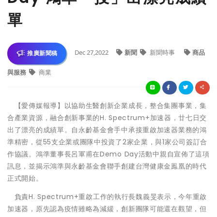
單
Dec 27,2022
新聞
新聞時事
商品
推廣新聞稿
與服務
商業
【愛傳媒報導】以協助生醫創新企業成長，整合集團事業，集
合產業資源，融合創新事業的H. Spectrum+加速器，廿七日交
出了漂亮的成績單。自永齡基金會手中承接重啟加速器業務的鴻
準精密，從55支企業或團隊中投資了2家企業，與1家公司簽訂合
作協議。鴻準董事長呂軍甫在Demo Day活動中親自宣佈了這項
訊息，並揭示鴻準與永齡基金會聯手創建台灣健康金鳯凰的時代
正式開始。
負責H. Spectrum+重啟工作的執行長魏義旻表示，今年重啟
加速器，原先認為疫情雖略為減緩，創新團隊可能還在觀望，但