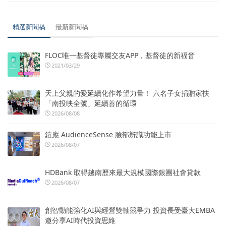
精選新聞稿
最新新聞稿
FLOC唯一基督徒專屬交友APP，基督徒的新福音
2021/03/29
天上父親的愛延續化作希望力量！ 六名子女捐贈家扶
「南投映全號」延續善的循環
2026/08/08
鎧應 AudienceSense 臉部辨識功能上市
2026/08/07
HDBank 取得越南歷來最大規模國際銀團社會貸款
2026/08/07
創智動能強化AI與經營雙軸競爭力 投資長受臺大EMBA
邀分享AI時代投資思維