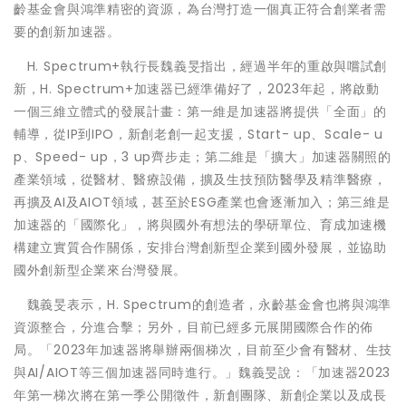
齡基金會與鴻準精密的資源，為台灣打造一個真正符合創業者需
要的創新加速器。
H. Spectrum+執行長魏義旻指出，經過半年的重啟與嚐試創
新，H. Spectrum+加速器已經準備好了，2023年起，將啟動
一個三維立體式的發展計畫：第一維是加速器將提供「全面」的
輔導，從IP到IPO，新創老創一起支援，Start- up、Scale- u
p、Speed- up，3 up齊步走；第二維是「擴大」加速器關照的
產業領域，從醫材、醫療設備，擴及生技預防醫學及精準醫療，
再擴及AI及AIOT領域，甚至於ESG產業也會逐漸加入；第三維是
加速器的「國際化」，將與國外有想法的學研單位、育成加速機
構建立實質合作關係，安排台灣創新型企業到國外發展，並協助
國外創新型企業來台灣發展。
魏義旻表示，H. Spectrum的創造者，永齡基金會也將與鴻準
資源整合，分進合擊；另外，目前已經多元展開國際合作的佈
局。「2023年加速器將舉辦兩個梯次，目前至少會有醫材、生技
與AI/AIOT等三個加速器同時進行。」魏義旻說：「加速器2023
年第一梯次將在第一季公開徵件，新創團隊、新創企業以及成長