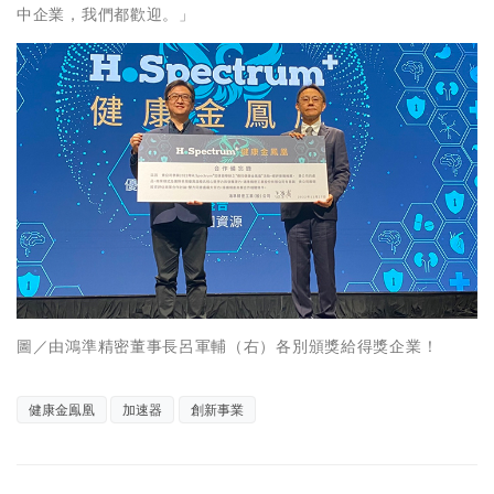
中企業，我們都歡迎。」
圖／由鴻準精密董事長呂軍輔（右）各別頒獎給得獎企業！
健康金鳯凰
加速器
創新事業