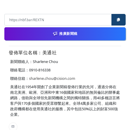
推廣新聞稿
發佈單位名稱：美通社
新聞聯絡人：Sharlene Chou
聯絡電話：0910-816338
聯絡信箱：
sharlene.chou@cision.com
美通社在1954年開創了企業新聞稿發佈行業的先河，通過分佈在
南北美洲、歐洲、亞洲和中東16個國家和地區的無與倫比的辦事處
網路，借助與全球領先新聞機構之間的獨特關係，用40多種語言將
客戶與170多個國家的受眾聯繫起來。全球4萬多家公司、組織和
政府機構都在使用美通社的服務，其中包括50%以上的財富500強
企業。