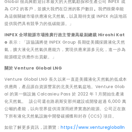
Global 很高興歡迎日本最大的天然氣勘探和生產公司 INPEX 成
為 CP2 的客戶，並擴大我們在亞洲的客戶數目
。
我們很榮幸能
為這個關鍵市場供應液化天然氣，以及期待支援 INPEX 向該地區
提供我們具有競爭力的低碳能源。」
INPEX
全球能源市場推廣行政主管兼高級副總裁
Hiroshi Kat
o
表示：「該協議將使 INPEX Group 長期從美國採購液化天然
氣，擴大液化天然氣供應能力，實現供應來源多元化，進一步為
能源穩定供應作出貢獻。」
關於
Venture Global LNG
Venture Global LNG 長久以來一直是美國液化天然氣的低成本
供應商，產品源自資源豐富的北美天然氣盆地。Venture Glob
al 的第一個設施 Calcasieu Pass 於 2022 年 1 月開始生產液
化天然氣。 該公司還在路易斯安那州建設或開發超過 6,000 萬
公噸的產能，以向世界提供清潔而經濟實惠的能源。公司正在旗
下所有液化天然氣設施中開發碳捕獲和封存 (CCS) 項目。
如欲了解更多資訊，請瀏覽：
https://www.venturegloballn