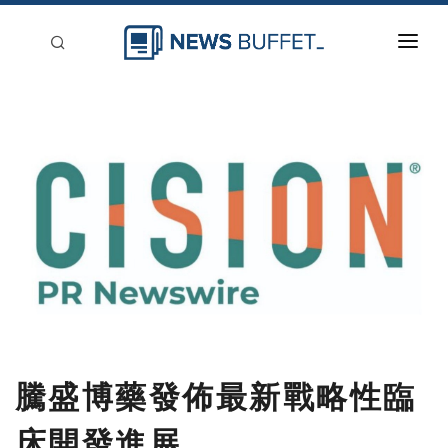
回到首頁
新聞稿分類
登入
刊登
騰盛博藥發佈最新戰略性臨
床開發進展