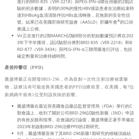
進行的BRII-835（VIR-2218）與PEG-IFN-α聯合用藥的2期試
驗的初步數據，表明約30%的慢性HBV感染患者在治療結束時
達到HBsAg血清清除伴抗HBs血清轉換，且無新的安全性信
®
號。結果已在美國肝病研究協會（AASLD）肝臟年會
的口頭
會議上公佈。
Vir正在進行的2期MARCH試驗B部分的初始數據預計將在202
3年下半年獲得，該試驗部分將對BRII-835（VIR-2218）和B
RII-877（VIR-3434）與PEG-IFN-α三聯用藥進行評估，包括
確定劑量和治療持續時間。
產後抑鬱症（PPD）
騰盛博藥正在開發BRII-296，作為首創一次性注射治療候選藥
物，該療法有可能改善美國患者的PPD治療前景，在美國，每7位
新媽媽中就有1位受到該疾病的影響。
騰盛博藥在最近與美國食品藥品監督管理局（FDA）舉行的C
類會議上，收到了關於公司BRII-296試驗性新藥（IND）申請
的有效反饋和指導。在會議的討論後，騰盛博藥正著手準備在
2023年初啟動BRII-296治療PPD的2期研究。
9月，騰盛博藥宣佈了其BRII-296新藥1期研究的積極頂線結