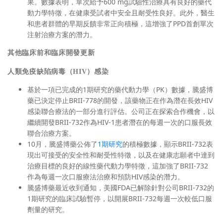
果。數據表明，單次給予600 mg試驗性治療具有良好的藥代
動力學特徵，在健康受試者中安全且耐受性良好。此外，醫生
和患者群體的早期反饋非常正向積極，這增強了PPD首創單次
注射治療方案的潛力。
其他臨床前和臨床開發更新
人類免疫缺陷病毒（HIV）感染
基於一項已完成的1期研究的藥代動力學（PK）數據，騰盛博
藥已決定停止BRII-778的開發，該藥物正在作為潛在長效HIV
感染聯合療法的一部分進行評估。公司正在探索合作機會，以
繼續開發BRII-732作為HIV-1患者潛在的每週一次的口服長效
聯合治療方案。
10月，騰盛博藥公佈了
1期研究
的積極數據，顯示BRII-732表
現出可接受的安全性和耐受性特徵，以及在健康志願者中達到
治療目標的良好的線性藥代動力學特徵，這加強了BRII-732
作為每週一次口服療法治療和預防HIV感染的潛力。
騰盛博藥最近收到通知，美國FDA已解除針對公司BRII-732的
1期研究的臨床試驗暫停，以開展BRII-732每週一次較低口服
劑量的研究。