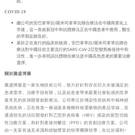
組。
COVID-19
繼公司的安巴韋單抗/羅米司韋單抗聯合療法在中國商業化上
市後，這一長效新冠中和抗體療法正在中國患者中應用，醫生
的早期反饋良好。
基於正在進行的臨床前檢測，安巴韋單抗/羅米司韋單抗聯合
療法對中國目前主要流行的SARS-CoV-2亞型變異株保持中和
活性，進一步表明該抗體聯合療法是中國高危患者的重要治療
選擇。
關於騰盛博藥
騰盛博藥是一家生物技術公司，致力於針對存在巨大未被滿足的
患者需求、治療手段有限，以及給患者帶來嚴重社會恥感的世界
最常見的疾病開發創新療法。公司專注於傳染性疾病和中樞神經
系統疾病，正在推進一條涵蓋多種獨特候選藥物的產品管線，並
通過領先的項目開發針對乙型肝炎病毒（HBV）感染的新型功能
性治癒方案，和針對產後抑鬱症（PPD）的首創治療方案。公司
由一支富有遠見卓識和經驗豐富的領導團隊領導，在位於羅利-