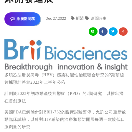
Dec 27,2022
新聞
新聞時事
推廣新聞稿
多項乙型肝炎病毒（HBV）感染功能性治癒聯合研究的2期頂線
數據預計將於2023年上半年公佈
計劃於2023年初啟動產後抑鬱症（PPD）的2期研究，以推出潛
在首創療法
美國FDA已解除針對BRII-732的臨床試驗暫停，允許公司重新啟
動臨床試驗，以針對HIV感染的治療和預防開展每週一次較低口
服劑量的研究