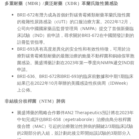
多重耐藥（MDR）/廣泛耐藥（XDR）革蘭氏陰性菌感染
BRII-672有潛力成為首個針對碳青霉烯類耐藥革蘭氏陰性菌
的複雜性尿路感染（cUTI）的口服治療方案。2022年12月，
公司向中國國家藥品監督管理局（NMPA）提交了首個新藥臨
床試驗（IND）前申請，尋求關於BRII-672在中國開發計劃的
註冊監管指導。
BRII-693具有高度差異化的安全性和有效性特徵，可用於治
療對碳青霉烯類耐藥的最難治療的鮑曼不動桿菌和銅綠假單胞
菌感染。騰盛博藥計劃在2023年第一季度向NMPA遞交IND前
申請。
BRII-636、BRII-672和BRII-693的臨床前數據和中期1期臨床
結果已在2022年10月舉辦的美國感染性疾病周（IDWeek）
上公佈。
非結核分枝桿菌（NTM）肺病
騰盛博藥的戰略合作夥伴AN2 Therapeutics預計將在2023年
中旬完成評估BRII-658（epetraborole）治療由鳥分枝桿菌
復合體（MAC）引起的治療難治性肺病的關鍵2/3期臨床試驗
的2期部分的入組，並計劃此後立即開始該試驗的3期部分入