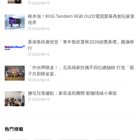
2026/08/10
根本強！ROG Tandem RGB OLED電競螢幕再創玩家新
視界
2026/08/10
香港魯班廣悅堂「青年魯班選舉2026頒獎典禮」圓滿舉
行
2026/08/10
「作伙呷辦桌！」北高雄家扶攜手四位總舖師 打造「親
子共廚辦桌宴」
2026/08/10
鹽埕兒發據點：家長成長團體-馴服情緒小暴龍
2026/08/10
熱門標籤