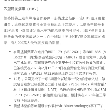
乙型肝炎病毒（HBV）
騰盛博藥正在與戰略合作夥伴一起構建全新的一流HBV臨床藥物
組合，這些候選藥物可基於各種組合形式使用，以提高中國每個
HBV患者亞群體達到高水平功能治癒率的可能性。HBV是世界上
最嚴重的傳染病威脅之一，而中國是世界上HBV感染率最高的國
家，有8,700萬人受到該疾病的影響。
在騰盛博藥正在進行的BRII-179（VBI-2601）和BRII-835（V
IR-2218）的2期多區域臨床試驗（MRCT）聯合研究中，患者
已完成治療。有關該研究的中期安全性和有效性數據的摘要，
已被接受在2023年2月15日-19日在台灣台北舉行的亞太肝臟
研究協會（APASL）第32屆會議上以口頭形式進行報告。
12月，公司完成了一項2期聯合試驗第一部分的患者入組，該
試驗旨在對已接受聚乙二醇干擾素α（PEG-IFN-α）和核甘酸/
核甘逆轉錄酶抑制劑（NRTI）治療的慢性HBV患者中增加BRI
I-179（VBI-2601）的給藥進行評估。預計將在2023年第三季
度取得頂線結果。
騰盛博藥的戰略開發合作夥伴Vir Biotechnology分享了正在