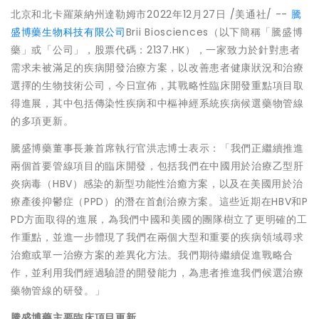
北京和北卡羅萊納州達勒姆市
2022年12月27日
/美通社/ --
騰
盛博藥生物科技有限公司
Brii Biosciences（以下簡稱「騰盛博
藥」或「公司」，股票代碼：2137.HK），一家致力於針對患者
需求未被滿足的疾病開發治療方案，以改善患者健康狀況和治療
選擇的生物技術公司，今日宣佈，其戰略性臨床開發重點項目取
得進展，其中包括傳染性疾病和中樞神經系統疾病候選藥物管線
的多項更新。
騰盛博藥董事長兼首席執行官洪志博士表示：「我們正繼續推進
兩個首要管線項目的臨床開發，包括我們在中國用於治療乙型肝
炎病毒（HBV）感染的新型功能性治癒方案，以及在美國用於治
療產後抑鬱症（PPD）的潛在首創治療方案。這些近期在HBV和P
PD方面取得的進展，為我們中國和美國的團隊樹立了更明確的工
作重點，並進一步體現了我們在兩個大型和重要的疾病領域尋求
治癒或單一治療方案的差異化方法。我們期待繼續促進戰略合
作，並利用我們經過驗證的開發能力，為患者推進我們候選治療
藥物管線的研發。」
騰盛博藥主要臨床項目更新