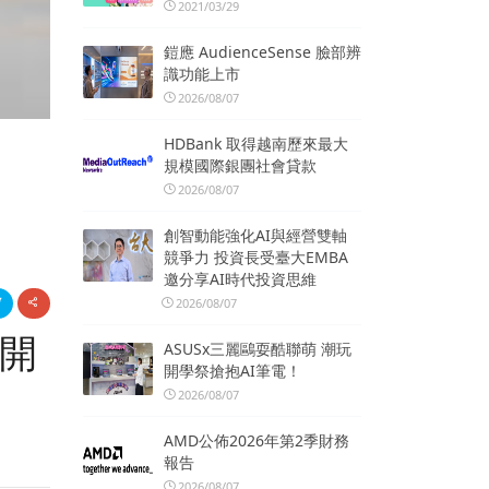
2021/03/29
鎧應 AudienceSense 臉部辨
識功能上市
2026/08/07
HDBank 取得越南歷來最大
規模國際銀團社會貸款
2026/08/07
創智動能強化AI與經營雙軸
競爭力 投資長受臺大EMBA
邀分享AI時代投資思維
2026/08/07
要開
ASUSx三麗鷗耍酷聯萌 潮玩
開學祭搶抱AI筆電！
2026/08/07
AMD公佈2026年第2季財務
報告
2026/08/07