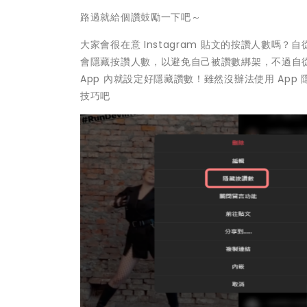
路過就給個讚鼓勵一下吧～
大家會很在意 Instagram 貼文的按讚人數嗎？自
會隱藏按讚人數，以避免自己被讚數綁架，不過自從 IG
App 內就設定好隱藏讚數！雖然沒辦法使用 App 
技巧吧