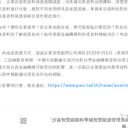
出，企業在面對資料保護相關議題，須具備完善資料治理機制，清楚
於資料進行分級，應對不同使用情境及保護措施，掌握各項資料的對
加速資料保護規範合規作業的進行。
為何？哪些企業適用？若企業未能合規，將可能面臨什麼罰則？對於
身資料的了解程度為何？如何掌握金融機構對跨境資料傳輸項目？申
內涵及因應方式，資誠企業管理顧問公司將於2023年1月5日（星期
0樓第二、三訓練教室舉辦「中國大陸數據出境評估對台灣金融機構資料治理
國大陸台資金融機構可能受到的影響，進一步探討企業應如何應用資
大陸申報數據出境安全評估的經驗。
之影響研討會」報名連結：
https://www.pwc.tw/zh/news/event
下一
「沙崙智慧綠能科學城智慧能源管理系
興..