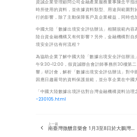
資誠企業管理顧問公司金融產業服務董事陳念平指
時所使用的資料，並依據資料類型、用途與範圍對
行的影響，除了主動保障客戶及企業權益，同時也
中國大陸「數據出境安全評估辦法」相關規範內容
陸台資金融機構又有何影響？另外，金融機構對自
境安全評估有何流程？
為協助企業了解中國大陸「數據出境安全評估辦法」
午9:30~12:00，假資誠聯合會計師事務所3
響」研討會，解析「數據出境安全評估辦法」對中
因應日趨嚴苛的資料保護規範，並分享企業在中國
「中國大陸數據出境評估對台灣金融機構資料治理
-230105.html
上一篇
南臺灣微醺音樂會 1月3至8日於大鵬灣...