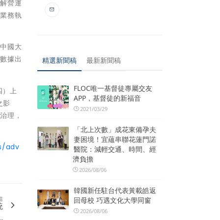
理解營運
於業務執
在中國大
請數據出
精選新聞稿
最新新聞稿
FLOC唯一基督徒專屬交友
四）上
APP，基督徒的新福音
之影
2021/03/29
料治理，
「北上次數」成花東備孕夫
妻困境！宜蘊串聯花蓮門諾
s/adv
醫院：減輕交通、時間、經
濟負擔
2026/08/06
韓國新任駐台代表黃載皓返
篇
回母校 巧遇文化大學同窗
統
2026/08/06
.