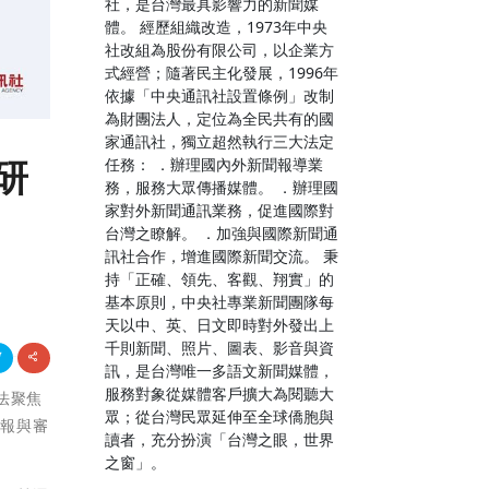
社，是台灣最具影響力的新聞媒
體。 經歷組織改造，1973年中央
社改組為股份有限公司，以企業方
式經營；隨著民主化發展，1996年
依據「中央通訊社設置條例」改制
為財團法人，定位為全民共有的國
家通訊社，獨立超然執行三大法定
研
任務： ．辦理國內外新聞報導業
務，服務大眾傳播媒體。 ．辦理國
家對外新聞通訊業務，促進國際對
台灣之瞭解。 ．加強與國際新聞通
訊社合作，增進國際新聞交流。 秉
持「正確、領先、客觀、翔實」的
基本原則，中央社專業新聞團隊每
天以中、英、日文即時對外發出上
千則新聞、照片、圖表、影音與資
訊，是台灣唯一多語文新聞媒體，
服務對象從媒體客戶擴大為閱聽大
辦法聚焦
眾；從台灣民眾延伸至全球僑胞與
申報與審
讀者，充分扮演「台灣之眼，世界
之窗」。