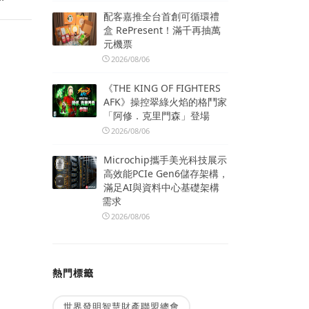
配客嘉推全台首創可循環禮
盒 RePresent！滿千再抽萬
元機票
2026/08/06
《THE KING OF FIGHTERS
AFK》操控翠綠火焰的格鬥家
「阿修．克里門森」登場
2026/08/06
Microchip攜手美光科技展示
高效能PCIe Gen6儲存架構，
滿足AI與資料中心基礎架構
需求
2026/08/06
熱門標籤
世界發明智慧財產聯盟總會