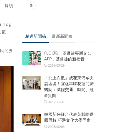
四，持續
 Tog
同復
精選新聞稿
最新新聞稿
與民間要
FLOC唯一基督徒專屬交友
APP，基督徒的新福音
2021/03/29
「北上次數」成花東備孕夫
妻困境！宜蘊串聯花蓮門諾
醫院：減輕交通、時間、經
濟負擔
2026/08/06
韓國新任駐台代表黃載皓返
回母校 巧遇文化大學同窗
2026/08/06