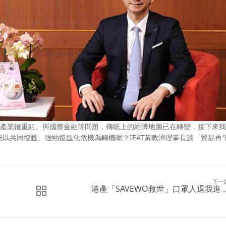
通膨、產業鏈重組、與國際金融等問題，傳統上的經濟地圖已在轉變，接下來
以共同復甦、強勁復甦化危機為轉機呢？IEAT黃教漳理事長談「貿易再
下一
港產「SAVEWO救世」口罩人退我進 ..