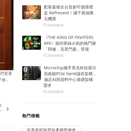
配客嘉推全台首創可循環禮
盒 RePresent！滿千再抽萬
元機票
2026/08/06
《THE KING OF FIGHTERS
AFK》操控翠綠火焰的格鬥家
「阿修．克里門森」登場
2026/08/06
Microchip攜手美光科技展示
我們更要
高效能PCIe Gen6儲存架構，
滿足AI與資料中心基礎架構
平衡」
需求
2026/08/06
篇
.
熱門標籤
世界發明智慧財產聯盟總會