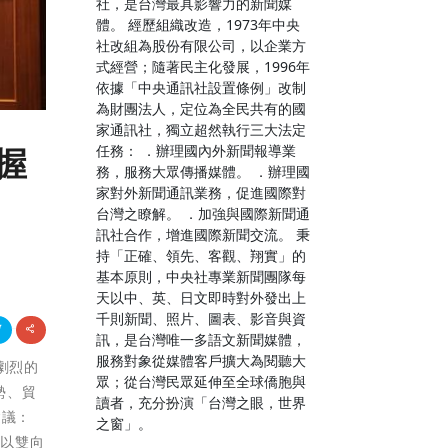
社，是台灣最具影響力的新聞媒
體。 經歷組織改造，1973年中央
社改組為股份有限公司，以企業方
式經營；隨著民主化發展，1996年
依據「中央通訊社設置條例」改制
為財團法人，定位為全民共有的國
家通訊社，獨立超然執行三大法定
任務： ．辦理國內外新聞報導業
握
務，服務大眾傳播媒體。 ．辦理國
家對外新聞通訊業務，促進國際對
台灣之瞭解。 ．加強與國際新聞通
訊社合作，增進國際新聞交流。 秉
持「正確、領先、客觀、翔實」的
基本原則，中央社專業新聞團隊每
天以中、英、日文即時對外發出上
千則新聞、照片、圖表、影音與資
訊，是台灣唯一多語文新聞媒體，
服務對象從媒體客戶擴大為閱聽大
更劇烈的
眾；從台灣民眾延伸至全球僑胞與
勢、貿
讀者，充分扮演「台灣之眼，世界
建議：
之窗」。
，以雙向