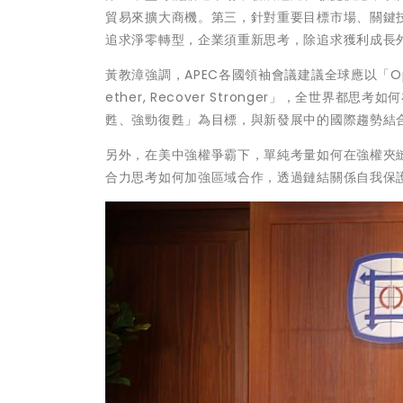
貿易來擴大商機。第三，針對重要目標市場、關鍵
追求淨零轉型，企業須重新思考，除追求獲利成長
黃教漳強調，APEC各國領袖會議建議全球應以「Open
ether, Recover Stronger」，全
甦、強勁復甦」為目標，與新發展中的國際趨勢結
另外，在美中強權爭霸下，單純考量如何在強權夾
合力思考如何加強區域合作，透過鏈結關係自我保