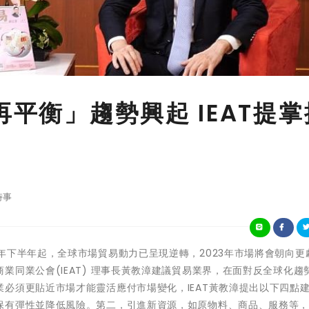
再平衡」趨勢興起 IEAT提掌
時事
察到2022年下半年起，全球市場貿易動力已呈現逆轉，2023年市場將會朝向
業同業公會(IEAT) 理事長黃教漳建議貿易業界，在面對反全球化趨
必須更貼近市場才能靈活應付市場變化，IEAT黃教漳提出以下四點
保有彈性並降低風險。第二，引進新資源，如原物料、商品、服務等