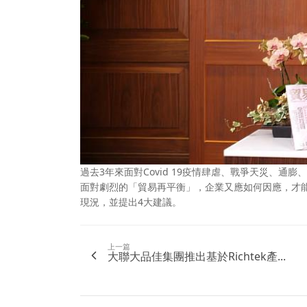
過去3年來面對Covid 19疫情肆虐、戰爭天災、
面對劇烈的「貿易再平衡」，企業又應如何因應，才能
現況，並提出4大建議。
上一篇
大聯大品佳集團推出基於Richtek產...