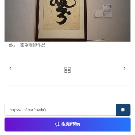
「藝」─霍剛老師作品
推廣新聞稿