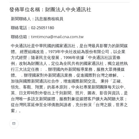
發佈單位名稱：財團法人中央通訊社
新聞聯絡人：訊息服務核稿員
聯絡電話：02-25051180
聯絡信箱：
timtimcna@mail.cna.com.tw
中央通訊社是中華民國的國家通訊社，是台灣最具影響力的新聞媒
體。 經歷組織改造，1973年中央社改組為股份有限公司，以企業
方式經營；隨著民主化發展，1996年依據「中央通訊社設置條
例」改制為財團法人，定位為全民共有的國家通訊社，獨立超然執
行三大法定任務： ．辦理國內外新聞報導業務，服務大眾傳播媒
體。 ．辦理國家對外新聞通訊業務，促進國際對台灣之瞭解。 ．
加強與國際新聞通訊社合作，增進國際新聞交流。 秉持「正確、
領先、客觀、翔實」的基本原則，中央社專業新聞團隊每天以中、
英、日文即時對外發出上千則新聞、照片、圖表、影音與資訊，是
台灣唯一多語文新聞媒體，服務對象從媒體客戶擴大為閱聽大眾；
從台灣民眾延伸至全球僑胞與讀者，充分扮演「台灣之眼，世界之
窗」。