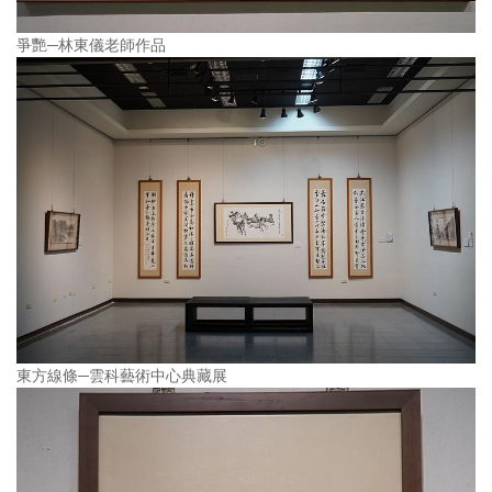
爭艷─林東儀老師作品
東方線條─雲科藝術中心典藏展