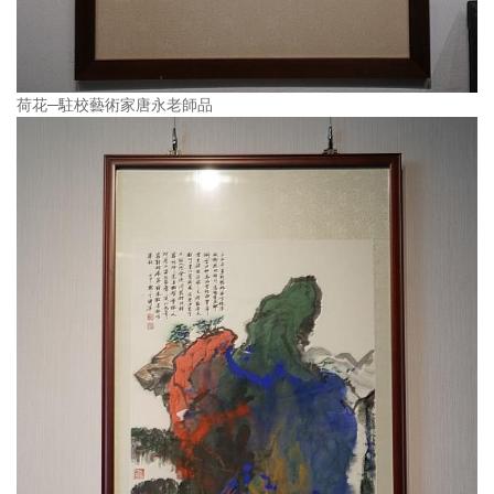
荷花─駐校藝術家唐永老師品