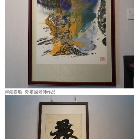
岸鎖春船─鄭定國老師作品