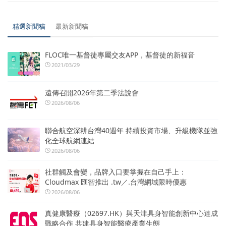
精選新聞稿
最新新聞稿
FLOC唯一基督徒專屬交友APP，基督徒的新福音
2021/03/29
遠傳召開2026年第二季法說會
2026/08/06
聯合航空深耕台灣40週年 持續投資市場、升級機隊並強
化全球航網連結
2026/08/06
社群觸及會變，品牌入口要掌握在自己手上：
Cloudmax 匯智推出 .tw／.台灣網域限時優惠
2026/08/06
真健康醫療（02697.HK）與天津具身智能創新中心達成
戰略合作 共建具身智能醫療產業生態