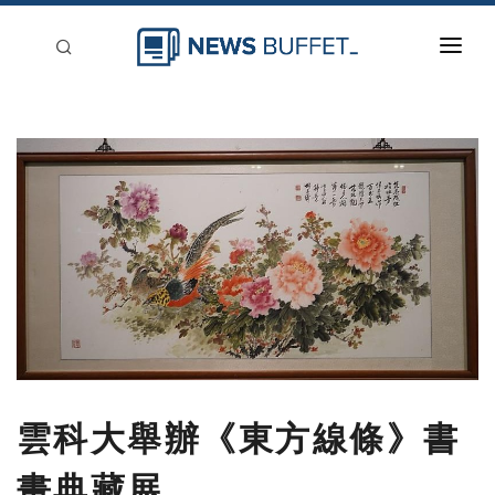
回到首頁
新聞稿分類
登入
刊登
雲科大舉辦《東方線條》書
畫典藏展