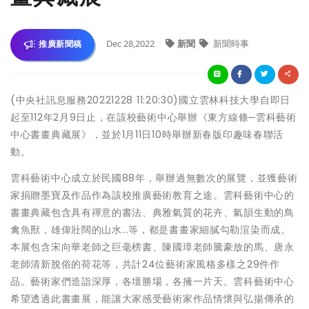
Dec 28,2022
新聞
新聞時事
推廣新聞稿
(中央社訊息服務20221228 11:20:30)國立雲林科技大學自即日
起至112年2月9日止，在該校藝術中心舉辦《東方線條─雲科藝術
中心書畫典藏展》，並於1月11日10時舉辦新春版印趣味春聯活
動。
雲科藝術中心成立於民國88年，舉辦過無數次的展覽，並獲藝術
家捐贈墨寶及作品作為該校推廣藝術教育之途。雲科藝術中心的
書畫典藏包含具有禪意的書法、典雅氣質的花卉、氣韻生動的鳥
禽魚獸，雄偉壯闊的山水…等，都是書畫家細膩勾勒渲染而成。
本展包含宋向華老師之巨毫榜書、陳國璋老師騰豪放的馬、唐永
老師清新脫俗的荷花等，共計24位藝術家風格多樣之29件作
品。藝術家們造詣深厚，各壇勝場，各擁一片天。雲科藝術中心
希望透過此書畫展，能讓大家感受藝術家作品情懷與弘揚傳承的