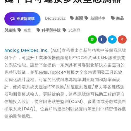
Dec 28,2022
新聞
新聞時事
商品
推廣新聞稿
與服務
商業
科學與科技
3C產品
Analog Devices, Inc.
(ADI)宣佈推出全新的精密中等頻寬訊號
鏈平台，可提升工業和儀器儀錶應用中DC至約500kHz訊號頻寬
的系統性能。該新平台提供一系列具有可客製化解決方案選項的
完整訊號鏈，並配備如LTspice®模擬之全套精選開發工具以協
助簡化設計流程。可靠的訊號鏈專為精準測量時間和頻率而設
計，使終端系統支援從IEPE振動/加速度到溫度/壓力等各種感測
器和測量模式輸入。更關鍵的是，這些訊號鏈可協助工程師更自
信地投入設計，從容因應狀態監測(CbM)、多通道或分散式資料
擷取系統(DAQ)、位置和馬達控制以及聲納等應用中精密儀器儀
錶的嚴苛挑戰。