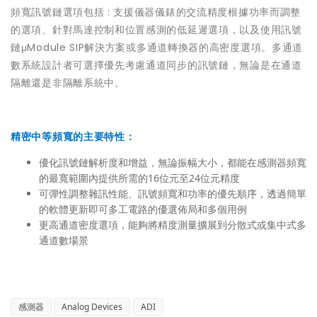
頻寬訊號鏈選項包括 : 支援儀器儀錶的交流精度根據功率而調整
的選項、針對馬達控制和位置感測的低延遲選項，以及使用訊號
鏈μModule SIP解決方案或多通道轉換器的高密度選項。多通道
數系統設計者可選擇優先考慮通道同步的訊號鏈，無論是在通道
隔離還是非隔離系統中。
精密中等頻寬的主要特性：
優化訊號鏈解析度和增益，無論振幅大小，都能在感測器頻寬
的最寬範圍內提供所需的16位元至24位元精度
可彈性調整雜訊性能、訊號頻寬和功率的優先順序，透過簡單
的軟體更新即可多工電路的優選佈局和多個用例
更高通道密度選項，能夠將精度測量擴展到分散式或集中式多
通道數場景
感測器
Analog Devices
ADI