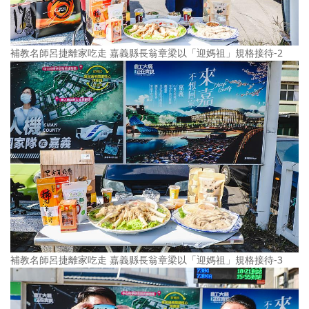
補教名師呂捷離家吃走 嘉義縣長翁章梁以「迎媽祖」規格接待-2
補教名師呂捷離家吃走 嘉義縣長翁章梁以「迎媽祖」規格接待-3