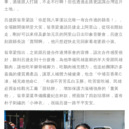
事，酒後跟人打賭，不走不行啊！但也透過走路更認識台灣這片
土地」。
呂捷跟翁章梁說「你是我八掌溪以北唯一有合作過的縣長！」，
全場聽聞後哄堂大笑，翁章梁邀請呂捷走上阿里山，從現在開始
走，剛好可以來得及參加元旦的阿里山日出印象音樂會，呂捷立
刻跟縣長說「賣鬧啊」，他只想趕快走完回家看老婆跟小孩。
翁章梁指出，之前跟呂捷合作過博茶會的宣傳，該次合作感受很
好，聽到呂捷走到十分疲倦，為他準備民雄嘉鄉的羊大骨跟民雄
鵝肉，讓他吃羊腳骨補腳力，吃鵝肉補充體力，也送給團隊許多
嘉義的優質農產品，讓眾人補體力補健康，包含「中埔百香果C
凍」補充維他命C、「布袋不苦苦瓜白玉酥」吃苦當吃補、民雄
必買金桔觀光工廠「甜桔餅」、增加保護力滋補強身的「薑黃
粉」。翁章梁還準備國慶紀念杯款，裡面除了四款琺瑯杯，還有
朴子刺繡的「小神衣」，祝福呂捷一路平平安安。