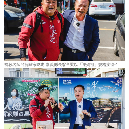
補教名師呂捷離家吃走 嘉義縣長翁章梁以「迎媽祖」規格接待-1