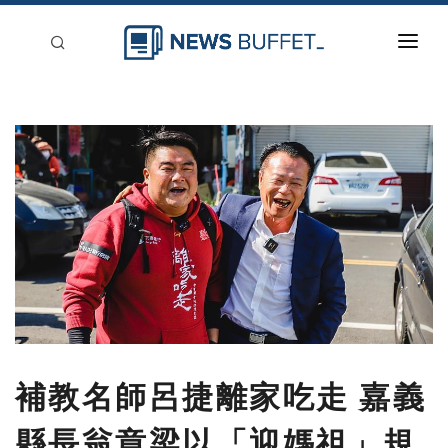
回到首頁
新聞稿分類
登入
刊登
補教名師呂捷離家吃走 嘉義
縣長翁章梁以「迎媽祖」規