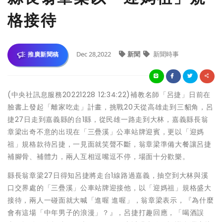
格接待
Dec 28,2022
新聞
新聞時事
推廣新聞稿
(中央社訊息服務20221228 12:34:22)補教名師「呂捷」日前在
臉書上發起「離家吃走」計畫，挑戰20天從高雄走到三貂角，呂
捷27日走到嘉義縣的台1縣，從民雄一路走到大林，嘉義縣長翁
章梁出奇不意的出現在「三疊溪」公車站牌迎賓，更以「迎媽
祖」規格款待呂捷，一見面就笑聲不斷，翁章梁準備大餐讓呂捷
補腳骨、補體力，兩人互相逗嘴逗不停，場面十分歡樂。
縣長翁章梁27日得知呂捷將走台1線路過嘉義，抽空到大林與溪
口交界處的「三疊溪」公車站牌迎接他，以「迎媽祖」規格盛大
接待，兩人一碰面就大喊「進喔 進喔」，翁章梁表示，『為什麼
會有這場「中年男子的浪漫」？』，呂捷打趣回應，「喝酒誤