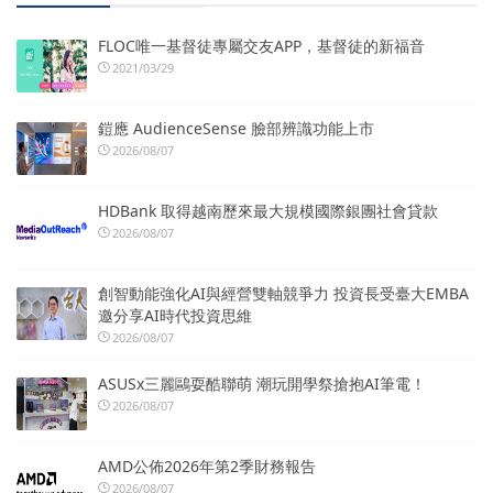
FLOC唯一基督徒專屬交友APP，基督徒的新福音
2021/03/29
鎧應 AudienceSense 臉部辨識功能上市
2026/08/07
HDBank 取得越南歷來最大規模國際銀團社會貸款
2026/08/07
創智動能強化AI與經營雙軸競爭力 投資長受臺大EMBA
邀分享AI時代投資思維
2026/08/07
ASUSx三麗鷗耍酷聯萌 潮玩開學祭搶抱AI筆電！
2026/08/07
AMD公佈2026年第2季財務報告
2026/08/07