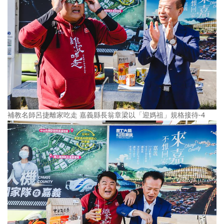
補教名師呂捷離家吃走 嘉義縣長翁章梁以「迎媽祖」規格接待-4