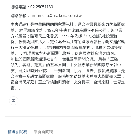
聯絡電話：02-25051180
聯絡信箱：
timtimcna@mail.cna.com.tw
中央通訊社是中華民國的國家通訊社，是台灣最具影響力的新聞媒
體。 經歷組織改造，1973年中央社改組為股份有限公司，以企業
方式經營；隨著民主化發展，1996年依據「中央通訊社設置條
例」改制為財團法人，定位為全民共有的國家通訊社，獨立超然執
行三大法定任務： ．辦理國內外新聞報導業務，服務大眾傳播媒
體。 ．辦理國家對外新聞通訊業務，促進國際對台灣之瞭解。 ．
加強與國際新聞通訊社合作，增進國際新聞交流。 秉持「正確、
領先、客觀、翔實」的基本原則，中央社專業新聞團隊每天以中、
英、日文即時對外發出上千則新聞、照片、圖表、影音與資訊，是
台灣唯一多語文新聞媒體，服務對象從媒體客戶擴大為閱聽大眾；
從台灣民眾延伸至全球僑胞與讀者，充分扮演「台灣之眼，世界之
窗」。
精選新聞稿
最新新聞稿