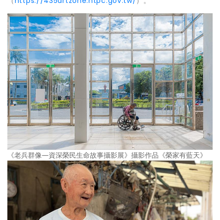
（
https://435artzone.ntpc.gov.tw/
）。
《老兵群像—資深榮民生命故事攝影展》攝影作品《榮家有藍天》