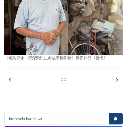
《老兵群像—資深榮民生命故事攝影展》攝影作品《喜悅》