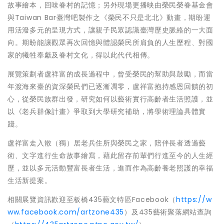
故事繪本，回味眷村的記憶；另外現場更播映由榮民榮眷基金會
與Taiwan Bar臺灣吧製作之《榮民不只是北北》動畫，期盼運
用活潑多元的呈現方式，讓親子民眾認識臺灣歷史脈絡的一大面
向。期盼能讓觀眾再次回憶與體認榮民所肩負的人生歷程、對國
家的犧牲奉獻及眷村文化，得以此代代相傳。
展覽策劃者盧祥富的成長過程中，曾受榮民的幫助與鼓勵，而當
年渡海來臺的資深榮民們已逐漸凋零，盧祥富抱持感恩回饋的初
心，從榮民族群出發，研究如何以藝術實行高齡者生活照護，並
以《老兵群像計畫》爭取到大學研究補助，將學術理論具體實
踐。
盧祥富走入散（獨）居老兵住所與榮民之家，陪伴長者透過藝
術、文字進行生命故事繪寫，藉此留存前輩們行進至今的人生經
歷，並以多元活動豐富長者生活，進而作為高齡養老照護的幸福
生活新提案。
相關展覽資訊歡迎至板橋435藝文特區Facebook（
https://w
ww.facebook.com/artzone435
）及435藝術聚落網站查詢