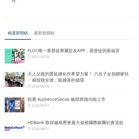
精選新聞稿
最新新聞稿
FLOC唯一基督徒專屬交友APP，基督徒的新福音
2021/03/29
天上父親的愛延續化作希望力量！ 六名子女捐贈家扶
「南投映全號」延續善的循環
2026/08/08
鎧應 AudienceSense 臉部辨識功能上市
2026/08/07
HDBank 取得越南歷來最大規模國際銀團社會貸款
2026/08/07