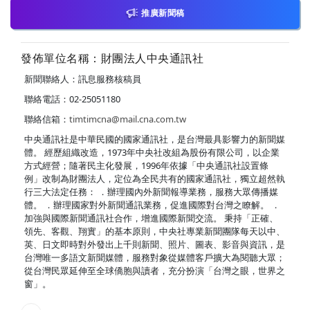
推廣新聞稿
發佈單位名稱：財團法人中央通訊社
新聞聯絡人：訊息服務核稿員
聯絡電話：02-25051180
聯絡信箱：
timtimcna@mail.cna.com.tw
中央通訊社是中華民國的國家通訊社，是台灣最具影響力的新聞媒
體。 經歷組織改造，1973年中央社改組為股份有限公司，以企業
方式經營；隨著民主化發展，1996年依據「中央通訊社設置條
例」改制為財團法人，定位為全民共有的國家通訊社，獨立超然執
行三大法定任務： ．辦理國內外新聞報導業務，服務大眾傳播媒
體。 ．辦理國家對外新聞通訊業務，促進國際對台灣之瞭解。 ．
加強與國際新聞通訊社合作，增進國際新聞交流。 秉持「正確、
領先、客觀、翔實」的基本原則，中央社專業新聞團隊每天以中、
英、日文即時對外發出上千則新聞、照片、圖表、影音與資訊，是
台灣唯一多語文新聞媒體，服務對象從媒體客戶擴大為閱聽大眾；
從台灣民眾延伸至全球僑胞與讀者，充分扮演「台灣之眼，世界之
窗」。