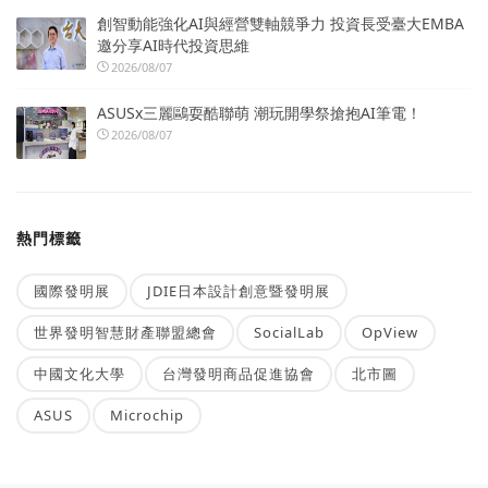
創智動能強化AI與經營雙軸競爭力 投資長受臺大EMBA
邀分享AI時代投資思維
2026/08/07
ASUSx三麗鷗耍酷聯萌 潮玩開學祭搶抱AI筆電！
2026/08/07
熱門標籤
國際發明展
JDIE日本設計創意暨發明展
世界發明智慧財產聯盟總會
SocialLab
OpView
中國文化大學
台灣發明商品促進協會
北市圖
ASUS
Microchip