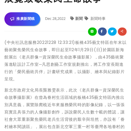
Dec 28,2022
新聞
新聞時事
推廣新聞稿
(中央社訊息服務20221228 12:33:21)板橋435藝文特區在年末以
藝術聚焦榮民生命故事，即日起至112年1月29日(日)於園區新海
館展出《老兵群像—資深榮民生命故事攝影展》，由435藝術聚
落進駐設計工作室─凡思創藝工作室規劃推出，將工作室長期進
行的「榮民藝術共伴」計畫研究成果，以攝影、繪本與紀錄影片
呈現。
新北市政府文化局長龔雅雯表示，此次《老兵群像—資深榮民生
命故事攝影展》在曾為眷村生活區域的板橋435藝文特區內推出
別具意義，展覽除爬梳近年來服務榮民時的影像紀錄，以一張張
寫實且具張力的人像攝影創作，訴說榮民人生數十載的體認，讓
社會大眾重新聚焦榮民老兵生活背後的艱辛與坦然，亦設有「眷
村繪本閱讀區」，展出包含新北空軍三重一村等臺灣各地眷村的