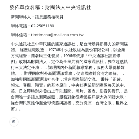
發佈單位名稱：財團法人中央通訊社
新聞聯絡人：訊息服務核稿員
聯絡電話：02-25051180
聯絡信箱：
timtimcna@mail.cna.com.tw
中央通訊社是中華民國的國家通訊社，是台灣最具影響力的新聞媒
體。 經歷組織改造，1973年中央社改組為股份有限公司，以企業
方式經營；隨著民主化發展，1996年依據「中央通訊社設置條
例」改制為財團法人，定位為全民共有的國家通訊社，獨立超然執
行三大法定任務： ．辦理國內外新聞報導業務，服務大眾傳播媒
體。 ．辦理國家對外新聞通訊業務，促進國際對台灣之瞭解。 ．
加強與國際新聞通訊社合作，增進國際新聞交流。 秉持「正確、
領先、客觀、翔實」的基本原則，中央社專業新聞團隊每天以中、
英、日文即時對外發出上千則新聞、照片、圖表、影音與資訊，是
台灣唯一多語文新聞媒體，服務對象從媒體客戶擴大為閱聽大眾；
從台灣民眾延伸至全球僑胞與讀者，充分扮演「台灣之眼，世界之
窗」。