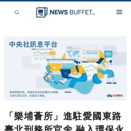
回到首頁
新聞稿分類
登入
刊登
「樂埔薈所」進駐愛國東路
臺北刑務所官舍 融入環保永