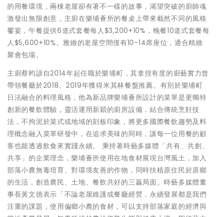
的用餐環境，兩棟老屋卻有著不一樣的故事，渴望突破的廚師魂
激發出無限創意，主廚在樂埔薈所的餐桌上帶來截然不同的風格
饗宴，午餐提供6道式套餐每人$3,200+10%，晚餐10道式套餐每
人$5,600+10%。雅緻的老屋空間僅有10-14席座位，適合精緻
聚會包場。
主廚蔡昀諺自2014年起任職於樂埔町，其拿捏有度的廚藝實力曾
帶領餐廳於2018、2019年獲得米其林餐盤推薦。有別於樂埔町
日法融合的料理風格，他為新品牌樂埔薈所設計的菜單是更獨特
創新的餐飲體驗，靈活運用新穎的廚房設備，結合傳統烹飪技
法，不拘泥於菜式或地域的刻板印象，將更多國際餐飲趨勢及料
理概念融入菜單研發中，在追求美味的同時，讓每一位用餐的顧
客也能透過飲食來實踐永續。 秉持著時藝多媒體「共有、共創、
共享」的企業理念，樂埔薈所使用在地食材展現台灣風土，加入
部落小農無毒培育、對環境友善的作物，同時扶植原住民於原鄉
的生活，創造農民、土地、餐飲共好的三贏局面。時藝多媒體董
事長黃文德表示「不論老屋維護或餐廳經營，永續發展都是我們
注重的課題，使用偏鄉小農的食材，可以支持部落家庭的經濟與