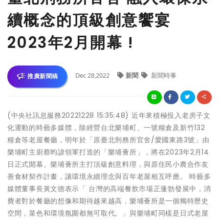
續概念的頂級創意饗宴
2023年2月開幕 !
Dec 28,2022
新聞
新聞時事
推廣新聞稿
(中央社訊息服務20221228 15:35:48) 近年來積極投入老房子文
化運動的時藝多媒體，除經營台北樂埔町、一號糧倉及新竹132
糧倉等老屋餐廳，明年於「原臺北刑務所官舍/愛國東路3號」由
樂埔町主廚蔡昀諺領軍打造的「樂埔薈所」，將在2023年2月14
日正式開幕。樂埔薈所主打頂級創意料理，與原住民小農合作友
善食材契作計畫，讓環境永續理念與百年老屋相互呼應。 時藝多
媒體董事長黃文德表示「 台灣的高端餐飲市場正蓬勃發展中，消
費者對於餐廳的想像和期待越來越高，樂埔薈所是一個獨特歷史
空間，菜色和環境氛圍都無可取代。」與樂埔町同樣是日式老屋