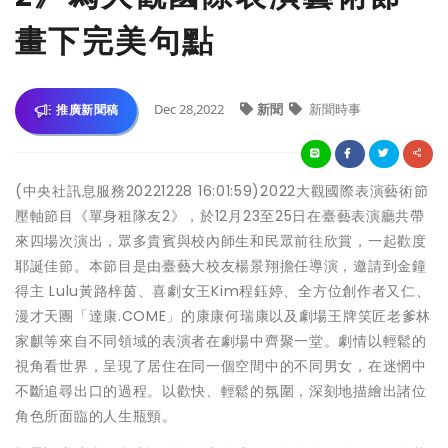
畫下完美句點
Dec 28,2022
新聞
新聞時事
推廣新聞稿
(中央社訊息服務20221228 16:01:59)2022大觀國際表演藝術節
壓軸節目《單身租隊友2》，於12月23至25日在臺藝表演廳共帶
來四場次演出，眾多貴賓與校內師生和民眾前往欣賞，一起歡度
耶誕佳節。本節目是由臺藝大校友楊景翔擔任導演，邀請到金鐘
得主 Lulu黃路梓茵、喜劇女王Kim程鈺婷、全方位創作者又仁、
漫才天團「達康.COME」的康康何瑞康以及劇場王牌笑匠老爹林
家麒等來自不同領域的表演者在劇場中齊聚一堂。劇情以輕鬆的
視角看世界，呈現了居住在同一個空間中的不同男女，在迷惘中
不斷追尋出口的過程。以歡快、輕鬆的氛圍，深刻地描繪出諸位
角色所面臨的人生瓶頸。