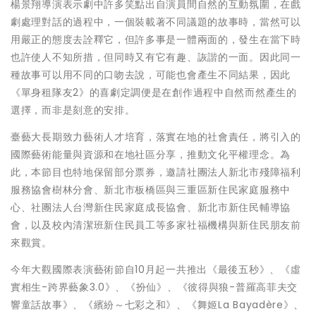
楊景翔導演表示劇中許多笑點出自演員間自然的互動氛圍，在戲
劇處理對話的過程中，一個裝載著不同議題的故事時，當然可以
用嚴正的態度去詮釋它，但許多事是一體兩面的，發生在當下時
也許使人不知所措，但同時又有它有趣、詼諧的一面。因此同一
種故事可以用不同的口吻去說，可能也會產生不同結果，因此
《單身租隊友2》的喜劇定調便是在創作過程中自然而然產生的
選擇，而非是刻意的安排。
臺藝大長期致力藝術人才培育，落實在地的社會責任，將引入的
國際藝術能量與資源和在地社區分享，推動文化平權理念。為
此，本節目也特地保留部分票券，邀請社團法人新北市殘障福利
服務協會樹林分會、新北市板橋區與三重區新住民家庭服務中
心、社團法人台灣新住民家庭成長協會、新北市新住民輔導協
會，以及校內清潔班新住民員工等多家社福機構與新住民朋友前
來觀賞。
今年大觀國際表演藝術節自10月起一共推出《最後五秒》、《虛
實相生-跨界藝象3.0》、《扮仙》、《彼得與狼-普羅高菲夫交
響童話故事》、《繽紛～七彩之和》、《舞姬La Bayadère》、