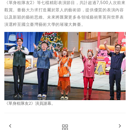
《單身租隊友2》等七檔精彩表演節目，共計超過7,500人次前來
觀賞。臺藝大力求打造屬於眾人的藝術節，提供優質的表演內容
以及新穎的藝術思維。未來將匯聚更多各領域藝術菁英與世界表
演選粹至國立臺灣藝術大學的璀璨大舞臺。
《單身租隊友2》演員謝幕。