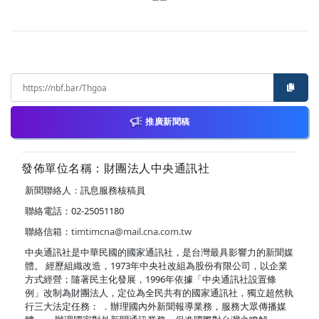
推廣新聞稿
發佈單位名稱：財團法人中央通訊社
新聞聯絡人：訊息服務核稿員
聯絡電話：02-25051180
聯絡信箱：
timtimcna@mail.cna.com.tw
中央通訊社是中華民國的國家通訊社，是台灣最具影響力的新聞媒
體。 經歷組織改造，1973年中央社改組為股份有限公司，以企業
方式經營；隨著民主化發展，1996年依據「中央通訊社設置條
例」改制為財團法人，定位為全民共有的國家通訊社，獨立超然執
行三大法定任務： ．辦理國內外新聞報導業務，服務大眾傳播媒