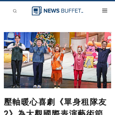
回到首頁
新聞稿分類
登入
刊登
壓軸暖心喜劇《單身租隊友
2》為大觀國際表演藝術節