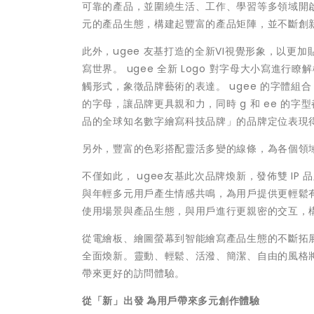
可靠的產品，並圍繞生活、工作、學習等多領域開啟
元的產品生態，構建起豐富的產品矩陣，並不斷創
此外，ugee 友基打造的全新VI視覺形象，以
寫世界。 ugee 全新 Logo 對字母大小寫進行
觸形式，象徵品牌藝術的表達。 ugee 的字體
的字母，讓品牌更具親和力，同時 g 和 ee 的
品的全球知名數字繪寫科技品牌」的品牌定位表現
另外，豐富的色彩搭配靈活多變的線條，為各個領
不僅如此， ugee友基此次品牌煥新，
發佈
雙 IP
與年輕多元用戶產生情感共鳴，為用戶提供更輕鬆
使用場景與產品生態，與用戶進行更親密的交互，構
從電繪板、繪圖螢幕到智能繪寫產品生態的不斷拓展
全面煥新。靈動、輕鬆、活潑、簡潔、自由的風格
帶來更好的訪問體驗。
從「新」出發
為用戶帶來多元創作體驗