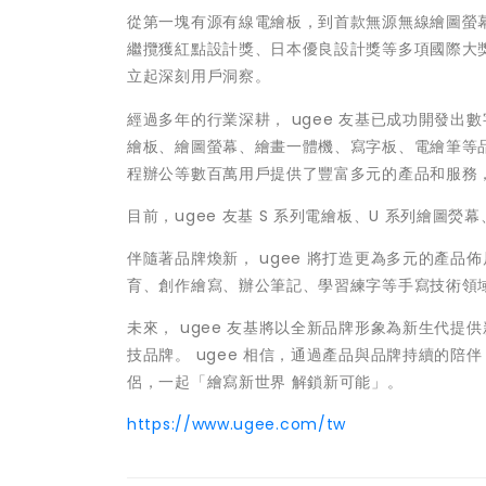
從第一塊有源有線電繪板，到首款無源無線繪圖螢幕驚
繼攬獲紅點設計獎、日本優良設計獎等多項國際大獎
立起深刻用戶洞察。
經過多年的行業深耕， ugee 友基已成功開發
繪板、繪圖螢幕、繪畫一體機、寫字板、電繪筆等品
程辦公等數百萬用戶提供了豐富多元的產品和服務
目前，ugee 友基 S 系列電繪板、U 系列繪圖熒
伴隨著品牌煥新， ugee 將打造更為多元的產
育、創作繪寫、辦公筆記、學習練字等手寫技術領
未來， ugee 友基將以全新品牌形象為新生代
技品牌。 ugee 相信，通過產品與品牌持續的陪
侶，一起「繪寫新世界 解鎖新可能」。
https://www.ugee.com/tw