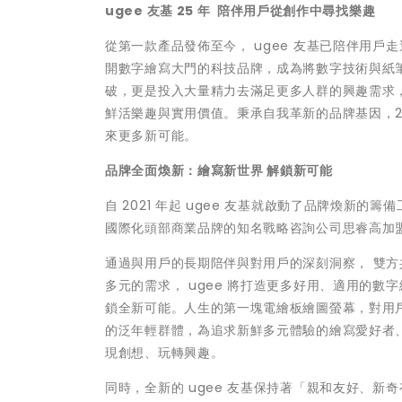
ugee
友基 25
年
陪伴用戶從創作中尋找樂趣
從第一款產品發佈至今， ugee 友基已陪伴用戶走
開數字繪寫大門的科技品牌，成為將數字技術與紙筆
破，更是投入大量精力去滿足更多人群的興趣需求
鮮活樂趣與實用價值。秉承自我革新的品牌基因，20
來更多新可能。
品牌全面煥新：繪寫新世界
解鎖新可能
自 2021 年起 ugee 友基就啟動了品牌煥新的
國際化頭部商業品牌的知名戰略咨詢公司思睿高加
通過與用戶的長期陪伴與對用戶的深刻洞察， 雙方共
多元的需求， ugee 將打造更多好用、適用的
鎖全新可能。人生的第一塊電繪板繪圖螢幕，對用戶而言
的泛年輕群體，為追求新鮮多元體驗的繪寫愛好者
現創想、玩轉興趣。
同時，全新的 ugee 友基保持著「親和友好、