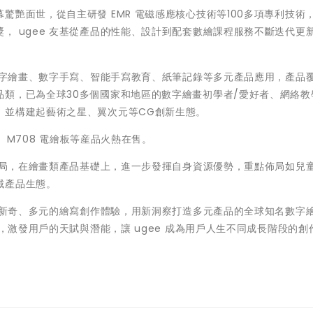
艷面世，從自主研發 EMR 電磁感應核心技術等100多項專利技術
， ugee 友基從產品的性能、設計到配套數繪課程服務不斷迭代更
出數字繪畫、數字手寫、智能手寫教育、紙筆記錄等多元產品應用，產品
類，已為全球30多個國家和地區的數字繪畫初學者/愛好者、網絡教
，並構建起藝術之星、翼次元等CG創新生態。
幕、M708 電繪板等産品火熱在售。
品佈局，在繪畫類產品基礎上，進一步發揮自身資源優勢，重點佈局如兒
域產品生態。
提供新奇、多元的繪寫創作體驗，用新洞察打造多元產品的全球知名數字
伴，激發用戶的天賦與潛能，讓 ugee 成為用戶人生不同成長階段的創