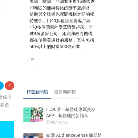
美洲、歐洲、亞洲和中東16個國家
和地區的無與倫比的辦事處網路，
借助與全球領先新聞機構之間的獨
特關係，用40多種語言將客戶與
170多個國家的受眾聯繫起來。全
球4萬多家公司、組織和政府機構
都在使用美通社的服務，其中包括
50%以上的財富500強企業。
精選新聞稿
最新新聞稿
，發佈全
繞著產
FLOC唯一基督徒專屬交友
APP，基督徒的新福音
2021/03/29
鎧應 AudienceSense 臉部辨