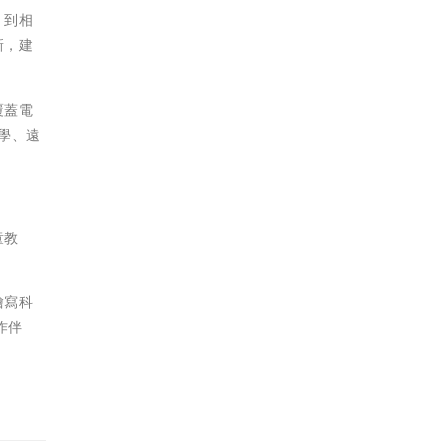
，到相
新，建
覆蓋電
學、遠
童教
繪寫科
作伴