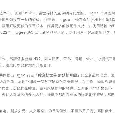
過25年。回顧1998年，當世界踏入互聯網時代之際， ugee 作為國
世界鏈接在一起的橋樑。25年來， ugee 不僅在產品服務上不斷創
，讓用戶以更低的學習成本，獲得更多的軟硬件支持，在使用體驗中
22年， ugee 決定以全新的品牌形象，陪伴用戶一起繪寫新世界，
籌備工作，邀請曾服務過 NBA、阿里巴巴、華為、海爾、vivo、小鵬汽車
盟，達成此次品牌煥新升級合作。
同提出 ugee 友基「
繪寫新世界
解鎖新可能」
的全新品牌理念。圍
數字繪寫設備，為用戶開啟一個數字繪寫的新奇世界，在工作、學習與娛
，是他們在繪畫、書寫與創作中的夥伴。全新的 ugee 聚焦 5 - 
、教育人群及其他多元人群，提供更加新奇多元的繪寫創作體驗，幫
新奇有趣、開放多元、人文洞察」的品牌個性，不僅為用戶提供高性價比