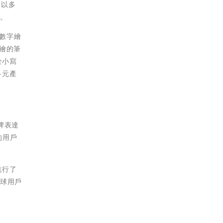
 以多
長。
入數字繪
手繪的筆
全小寫
多元產
牌表達
的用戶
進行了
全球用戶