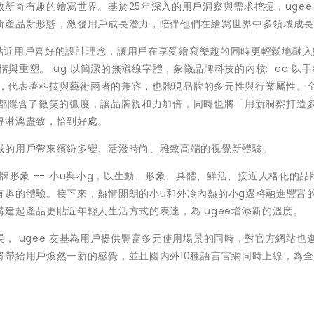
新奇有趣的繪寫世界。基於25年深入的用戶洞察與需求挖掘，ugee
新產品新形態，激發用戶成長潛力，陪伴他們在繪寫世界中多領域成
更加貼近用戶喜好的設計理念，讓用戶在享受繪寫樂趣的同時更輕鬆地融
瞭解構與重塑。 ug 以簡潔的無襯線字體，象徵品牌科技的內核; ee 以
組合，代表著科技與藝術兩者的兼容，也體現品牌的多元性與行業屬性。
字型都隱含了微笑的弧度，讓品牌親和力加倍，同時也將「用新洞察打造
得淋漓盡致，恰到好處。
域的用戶帶來繽紛多變、活潑時尚、雅致高端的視覺新體驗。
 品牌形象 -- 小u與小g，以生動、形象、具體、鮮活、接近人格化的品
有趣的體驗。接下來，熱情開朗的小u和外冷內熱的小g還將融進豐富
建起產品更貼近年輕人生活方式的表達，為 ugee增添新的溫度。
， ugee 友基為用戶提供豐富多元使用場景的同時，對官方網站也
將帶給用戶煥然一新的感覺，並且國內外10種語言官網同時上線，為