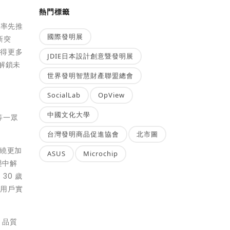
熱門標籤
內率先推
國際發明展
新突
獲得更多
JDIE日本設計創意暨發明展
解鎖未
世界發明智慧財產聯盟總會
SocialLab
OpView
中國文化大學
等一眾
台灣發明商品促進協會
北市圖
繞更加
ASUS
Microchip
樂中解
30 歲
助用戶實
、品質