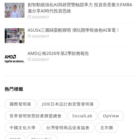
創智動能強化AI與經營雙軸競爭力 投資長受臺大EMBA
邀分享AI時代投資思維
2026/08/07
ASUSx三麗鷗耍酷聯萌 潮玩開學祭搶抱AI筆電！
2026/08/07
AMD公佈2026年第2季財務報告
2026/08/07
熱門標籤
國際發明展
JDIE日本設計創意暨發明展
世界發明智慧財產聯盟總會
SocialLab
OpView
中國文化大學
台灣發明商品促進協會
北市圖