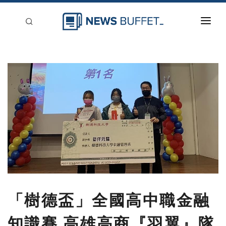
回到首頁
新聞稿分類
登入
刊登
「樹德盃」全國高中職金融
知識賽 高雄高商『羽翼』隊