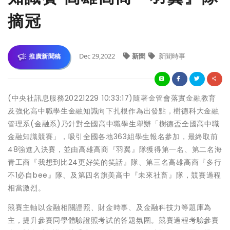
摘冠
Dec 29,2022
新聞
新聞時事
推廣新聞稿
(中央社訊息服務20221229 10:33:17)隨著金管會落實金融教育
及強化高中職學生金融知識向下扎根作為出發點，樹德科大金融
管理系(金融系)乃針對全國高中職學生舉辦「樹德盃全國高中職
金融知識競賽」，吸引全國各地363組學生報名參加，最終取前
48強進入決賽，並由高雄高商『羽翼』隊獲得第一名、第二名海
青工商『我想到比24更好笑的笑話』隊、第三名高雄高商『多行
不1必自bee』隊、及第四名旗美高中『未來社畜』隊，競賽過程
相當激烈。
競賽主軸以金融相關證照、財金時事、及金融科技力等題庫為
主，提升參賽同學體驗證照考試的答題氛圍。競賽過程考驗參賽