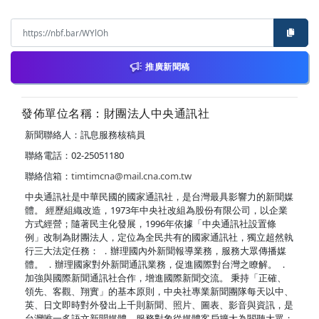
推廣新聞稿
發佈單位名稱：財團法人中央通訊社
新聞聯絡人：訊息服務核稿員
聯絡電話：02-25051180
聯絡信箱：
timtimcna@mail.cna.com.tw
中央通訊社是中華民國的國家通訊社，是台灣最具影響力的新聞媒
體。 經歷組織改造，1973年中央社改組為股份有限公司，以企業
方式經營；隨著民主化發展，1996年依據「中央通訊社設置條
例」改制為財團法人，定位為全民共有的國家通訊社，獨立超然執
行三大法定任務： ．辦理國內外新聞報導業務，服務大眾傳播媒
體。 ．辦理國家對外新聞通訊業務，促進國際對台灣之瞭解。 ．
加強與國際新聞通訊社合作，增進國際新聞交流。 秉持「正確、
領先、客觀、翔實」的基本原則，中央社專業新聞團隊每天以中、
英、日文即時對外發出上千則新聞、照片、圖表、影音與資訊，是
台灣唯一多語文新聞媒體，服務對象從媒體客戶擴大為閱聽大眾；