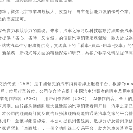
業升級，最終賦能北京經濟高質量發展。
參評標準，聚焦北京市業務規模大、效益好、自主創新能力強的優秀企業
業的高度認可。
綜合實力和競爭力的體現。未來，汽車之家將以科技驅動持續降低汽
者提供「省心、省時、又省錢」的便捷汽車消費服務體驗，致力於成
」一站式汽車生活服務提供商，實現真正的「看車-買車-用車-換車」的
、新業務、新模式等方面的積極探索和研究，為客戶數字化轉型提供
所代號：2518）是中國領先的汽車消費者線上服務平台。根據Quest
活躍用戶，位居行業首位。公司使命旨在提升中國汽車消費者的購車及用車
業創作內容（PGC）、用戶創作內容（UGC）、AI創作內容、全面的
車周期。由於能夠接觸到龐大且活躍的汽車消費者用戶群，汽車之家
，本公司的經銷商訂閱及廣告服務讓經銷商能夠通過汽車之家的平台
絡用戶，並獲得銷售線索。本公司提供銷售線索、數據分析及營銷服
之家運營其「車商城」，一個全功能線上交易平台，助力汽車製造商