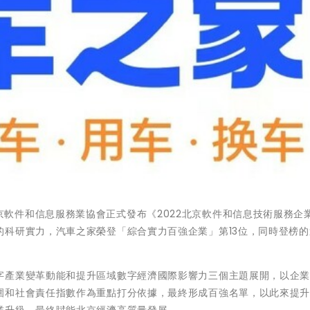
日，北京軟件和信息服務業協會正式發布《2022北京軟件和信息技術服務企
的科研實力，汽車之家榮登「綜合實力百強企業」第13位，同時登榜的
字產業變革動能和提升區域數字經濟國際影響力三個主題展開，以企
圍和社會責任指數作為重點打分依據，最終形成百強名單，以此來提