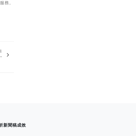
後服務。
篇
.
析新聞稿成效