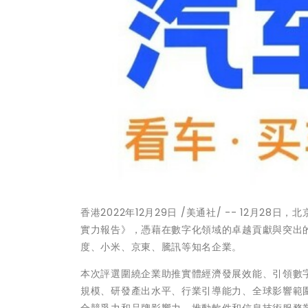
香港
2022年12月29日
/美通社/ -- 12月28
實力報告》，憑藉在數字化領域的卓越貢獻與突出
度、小米、京東、騰訊等知名企業。
本次評選圍繞企業助推實體經濟發展效能、引領數
規模、研發產出水平、行業引導能力、全球影響範