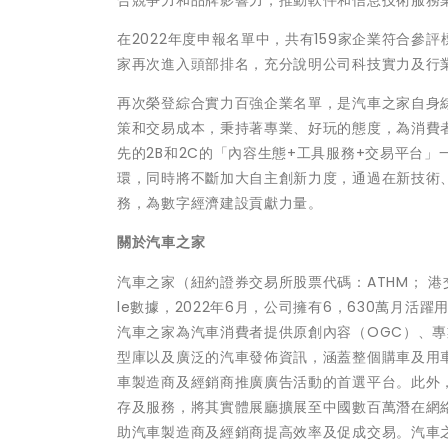
合競爭力和品牌影響力，推動軟件和信息技術服務
在2022年度申報名單中，共有159家企業符合
家再次進入頭部排名，充分說明公司科技實力及行
再次榮登綜合實力百強企業名單，是汽車之家自身
策和交易成本，秉持著專業、好玩的態度，為消費
先的2B和2C的「內容生態+工具服務+交易平台
環，同時將不斷加大自主創新力度，通過在新技術
務，為數字經濟建設貢獻力量。
關於汽車之家
汽車之家（紐約證券交易所股票代碼：ATHM； 港交
le數據，2022年6月，公司擁有6，630萬月
汽車之家為汽車消費者提供原創內容（OGC）、專
型庫以及廣泛的汽車發佈資訊，涵蓋整個購車及用
車製造商及經銷商推廣廣告活動的首選平台。此外
存及服務，將其實體展廳擴展至中國數百萬潛在網
助汽車製造商及經銷商提高效率及促成交易。汽車