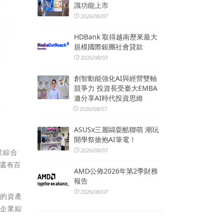
識功能上市
2026/08/07
HDBank 取得越南歷來最大
規模國際銀團社會貸款
2026/08/07
創智動能強化AI與經營雙軸
競爭力 投資長受臺大EMBA
邀分享AI時代投資思維
2026/08/07
ASUSx三麗鷗耍酷聯萌 潮玩
開學祭搶抱AI筆電！
2026/08/07
業綜合
還有百
AMD公佈2026年第2季財務
報告
2026/08/07
業的資產
升企業綜