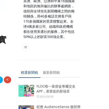
美洲、歐洲、亞洲和中東16個國家
和地區的無與倫比的辦事處網路，
借助與全球領先新聞機構之間的獨
特關係，用40多種語言將客戶與
170多個國家的受眾聯繫起來。全
球4萬多家公司、組織和政府機構
都在使用美通社的服務，其中包括
實
50%以上的財富500強企業。
精選新聞稿
最新新聞稿
FLOC唯一基督徒專屬交友
APP，基督徒的新福音
2021/03/29
鎧應 AudienceSense 臉部辨