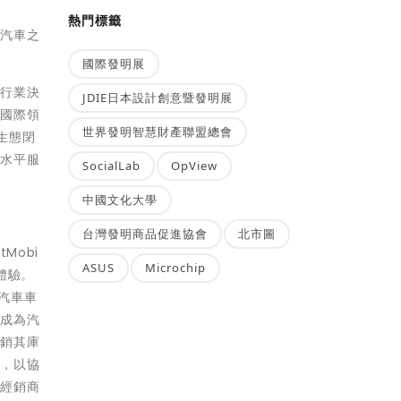
熱門標籤
。汽車之
國際發明展
車行業決
JDIE日本設計創意暨發明展
為國際領
世界發明智慧財產聯盟總會
生態閉
高水平服
SocialLab
OpView
中國文化大學
台灣發明商品促進協會
北市圖
Mobi
ASUS
Microchip
體驗。
汽車車
已成為汽
營銷其庫
務，以協
及經銷商