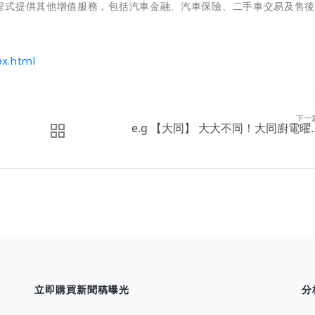
程式提供其他增值服務，包括汽車金融、汽車保險、二手車交易及售
x.html
下一
e.g 【大同】 大大不同！大同廚電曜..
立即購買新聞稿曝光
分