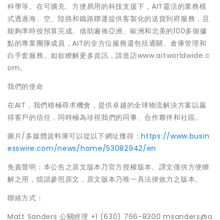
科學等。在可擴充、方便易用的科技支援下，AIT靈活的業務模
式透過海、空、陸路和鐵路聯運提供客製化的送貨到府服務，且
能夠準時按預算完成。借助遍佈亞洲、歐洲和北美的100多個據
點的專業團隊成員，AIT的全方位服務還包括通關、倉庫管理和
白手套服務。如欲瞭解更多資訊，請造訪www.aitworldwide.c
om。
我們的使命
在AIT，我們積極尋求機會，提供卓越的全球物流解決方案以贏
得客戶的信任，同時極為珍視我們的同事、合作夥伴和社區。
圖片/多媒體資料庫可以從以下網址獲得：
https://www.busin
esswire.com/news/home/53082942/en
免責聲明：本公告之原文版本乃官方授權版本。譯文僅供方便瞭
解之用，煩請參照原文，原文版本乃唯一具法律效力之版本。
聯絡方式：
Matt Sanders 公關經理 +1 (630) 766-8300 msanders@a