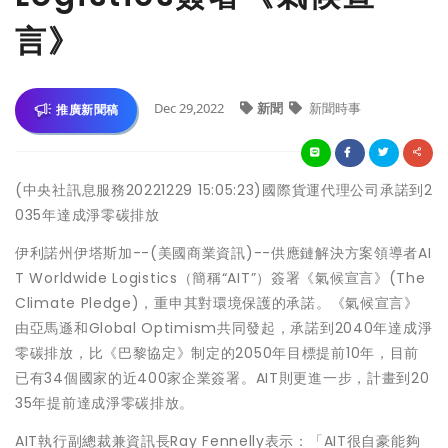
言》
Dec 29,2022
新聞
新聞時事
推廣新聞稿
(中央社訊息服務20221229 15:05:23)國際貨運代理公司承諾到2
035年達成淨零碳排放
伊利諾州伊塔斯加--(美國商業資訊)--供應鏈解決方案領導者AI
T Worldwide Logistics（簡稱“AIT”）簽署《氣候宣言》(The
Climate Pledge)，重申其對環境保護的承諾。《氣候宣言》
由亞馬遜和Global Optimism共同發起，承諾到2040年達成淨
零碳排放，比《巴黎協定》制定的2050年目標提前10年，目前
已有34個國家的近400家企業簽署。AIT則更進一步，計畫到20
35年提前達成淨零碳排放。
AIT執行副總裁兼資訊長Ray Fennelly表示：「AIT很自豪能夠