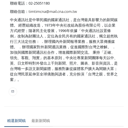
聯絡電話：02-25051180
聯絡信箱：
timtimcna@mail.cna.com.tw
中央通訊社是中華民國的國家通訊社，是台灣最具影響力的新聞媒
體。 經歷組織改造，1973年中央社改組為股份有限公司，以企業
方式經營；隨著民主化發展，1996年依據「中央通訊社設置條
例」改制為財團法人，定位為全民共有的國家通訊社，獨立超然執
行三大法定任務： ．辦理國內外新聞報導業務，服務大眾傳播媒
體。 ．辦理國家對外新聞通訊業務，促進國際對台灣之瞭解。 ．
加強與國際新聞通訊社合作，增進國際新聞交流。 秉持「正確、
領先、客觀、翔實」的基本原則，中央社專業新聞團隊每天以中、
英、日文即時對外發出上千則新聞、照片、圖表、影音與資訊，是
台灣唯一多語文新聞媒體，服務對象從媒體客戶擴大為閱聽大眾；
從台灣民眾延伸至全球僑胞與讀者，充分扮演「台灣之眼，世界之
窗」。
精選新聞稿
最新新聞稿