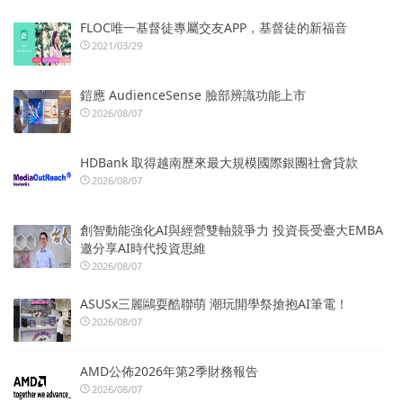
FLOC唯一基督徒專屬交友APP，基督徒的新福音
2021/03/29
鎧應 AudienceSense 臉部辨識功能上市
2026/08/07
HDBank 取得越南歷來最大規模國際銀團社會貸款
2026/08/07
創智動能強化AI與經營雙軸競爭力 投資長受臺大EMBA
邀分享AI時代投資思維
2026/08/07
ASUSx三麗鷗耍酷聯萌 潮玩開學祭搶抱AI筆電！
2026/08/07
AMD公佈2026年第2季財務報告
2026/08/07