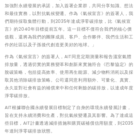
加強對永續發展的承諾，加入簽署企業群，共同分享知識、想法
和最佳實務，以對抗氣候變遷。作為《氣候宣言》的簽署人，我
們期待採取集體行動，到2035年達成淨零碳排放，比《氣候宣
言》的2040年目標提前五年。這一目標不僅符合我們的核心價
值觀，還將為我們的團隊成員、客戶、合作夥伴、我們生活和工
作的社區以及子孫後代創造更美好的地球。」
作為《氣候宣言》的簽署人，AIT同意定期測量和報告溫室氣體
排放量，透過切實的業務變革和創新來實施符合《巴黎協定》的
脫碳策略，包括提高效率、使用再生能源、減少物料消耗以及採
取其他消除碳排放策略。公司還同意利用額外、可量化、真實、
永久並對社會有益的補償來中和任何剩餘的碳排放，以達成年度
淨零碳排放。
AIT根據聯合國永續發展目標制定了自身的環境永續發展計畫，
旨在支持永續消費和生產，對抗氣候變遷及其影響。為了達成這
些目標，AIT計畫透過減排措施和購買碳補償信用額度，到2035
年達到淨零碳排放狀態。