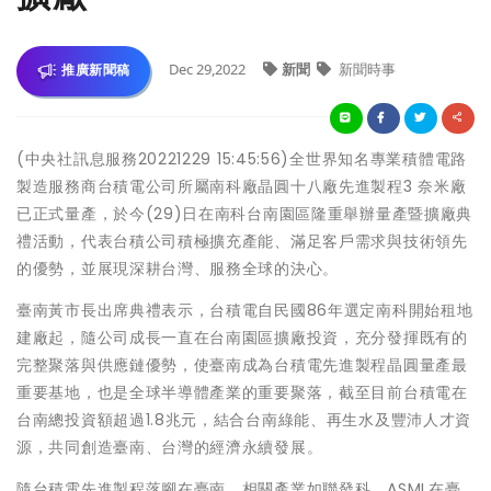
Dec 29,2022
新聞
新聞時事
推廣新聞稿
(中央社訊息服務20221229 15:45:56)全世界知名專業積體電路
製造服務商台積電公司所屬南科廠晶圓十八廠先進製程3 奈米廠
已正式量產，於今(29)日在南科台南園區隆重舉辦量產暨擴廠典
禮活動，代表台積公司積極擴充產能、滿足客戶需求與技術領先
的優勢，並展現深耕台灣、服務全球的決心。
臺南黃市長出席典禮表示，台積電自民國86年選定南科開始租地
建廠起，隨公司成長一直在台南園區擴廠投資，充分發揮既有的
完整聚落與供應鏈優勢，使臺南成為台積電先進製程晶圓量產最
重要基地，也是全球半導體產業的重要聚落，截至目前台積電在
台南總投資額超過1.8兆元，結合台南綠能、再生水及豐沛人才資
源，共同創造臺南、台灣的經濟永續發展。
隨台積電先進製程落腳在臺南，相關產業如聯發科、ASML在臺