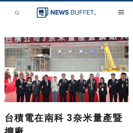
回到首頁
新聞稿分類
登入
刊登
台積電在南科 3奈米量產暨
擴廠