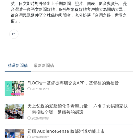
英、日文即時對外發出上千則新聞、照片、圖表、影音與資訊，是
台灣唯一多語文新聞媒體，服務對象從媒體客戶擴大為閱聽大眾；
從台灣民眾延伸至全球僑胞與讀者，充分扮演「台灣之眼，世界之
窗」。
精選新聞稿
最新新聞稿
FLOC唯一基督徒專屬交友APP，基督徒的新福音
2021/03/29
天上父親的愛延續化作希望力量！ 六名子女捐贈家扶
「南投映全號」延續善的循環
2026/08/08
鎧應 AudienceSense 臉部辨識功能上市
2026/08/07