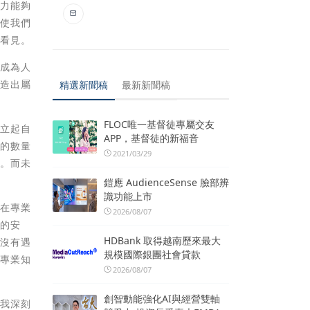
努力能夠
，使我們
界看見。
，成為人
創造出屬
精選新聞稿
最新新聞稿
FLOC唯一基督徒專屬交友
建立起自
APP，基督徒的新福音
照的數量
2021/03/29
礎。而未
鎧應 AudienceSense 臉部辨
識功能上市
己在專業
2026/08/07
間的安
HDBank 取得越南歷來最大
中沒有遇
規模國際銀團社會貸款
的專業知
2026/08/07
創智動能強化AI與經營雙軸
，我深刻