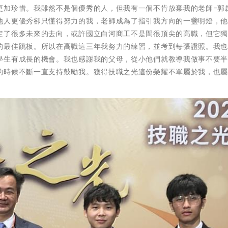
更加珍惜。我雖然不是個優秀的人，但我有一個不肯放棄我的老師-郭
他人更優秀卻只懂得努力的我，老師成為了指引我方向的一盞明燈，
定了很多未來的去向，或許國立白河商工不是間很頂尖的高職，但它
的最佳跳板。所以在高職這三年我努力的練習，並考到每張證照。我
學生有成長的機會。我也感謝我的父母，從小他們就教導我做事不要
的時候不斷一直支持鼓勵我。獲得技職之光這份榮耀不單屬於我，也