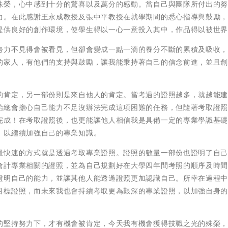
殊榮，心中感到十分的驚喜以及萬分的感動。當自己與團隊所付出的
力。在此感謝王永成教授及張中平教授在就學期間的悉心指導與鼓勵
提供良好的創作環境，使學生得以一心一意投入其中，作品得以被世
努力不見得會被看見，但卻會變成一點一滴的養分不斷的累積及吸收
的家人，有他們的支持與鼓勵，讓我能秉持著自己的信念前進，並且
的肯定，另一部份則是來自他人的肯定。當考過的證照越多，就越能
始總會擔心自己能力不足沒辦法完成這項困難的任務，但隨著考取證
完成！在考取證照後，也更能讓他人相信我是具備一定的專業學識基
，以繼續加強自己的專業知識。
最快速的方式就是透過考取專業證照。證照的數量一部份也證明了自
會計專業相關的證照，並為自己規劃好在大學四年間考照的順序及時
證明自己的能力，並讓其他人能透過證照更加認識自己。所幸在過程
目標證照，而未來我也會持續考取更為艱深的專業證照，以加強自身
的堅持努力下，才有機會被肯定，今天我有機會獲得技職之光的殊榮