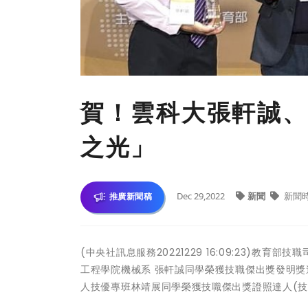
賀！雲科大張軒誠、
之光」
Dec 29,2022
新聞
新聞
推廣新聞稿
(中央社訊息服務20221229 16:09:23)教
工程學院機械系 張軒誠同學榮獲技職傑出獎發明
人技優專班林靖展同學榮獲技職傑出獎證照達人(技