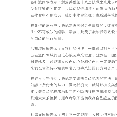
張軒誠同學表示：對於榮獲第十八屆技職之光此份
受到評審們的肯定，是驅使我們繼續向前邁進的動
在學習中不斷成長，挫折中學會堅強；也感謝學校
在創作的過程中，我認為沒有努力是白費的，雖然
生中不可或缺的經驗。最後，此獎項獻給我最敬愛
於自己的生命藍圖。
呂建鋐同學表示：在獲得證照後，一部份是對自己
己在這門領域的自信心以及專業程度，雖然在一開
越來越多，越能建立起自信心並相信自己一定能夠
來我也會堅持不懈的朝著其他專業證照的方向努力
在進入大學時期，我認為要證明自己能力的方法，
知識上所付出的努力，因此我從大一就開始檢視與
排，讓自己能在未來四年內不斷的獲得專業證照以
到過太大的挫折，順利考取了當初我為自己設立的
識。
林靖展同學表示：努力不一定能獲得收穫，但不斷