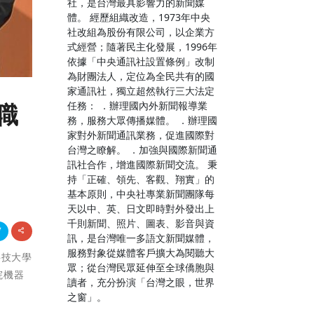
社，是台灣最具影響力的新聞媒
體。 經歷組織改造，1973年中央
社改組為股份有限公司，以企業方
式經營；隨著民主化發展，1996年
依據「中央通訊社設置條例」改制
為財團法人，定位為全民共有的國
家通訊社，獨立超然執行三大法定
任務： ．辦理國內外新聞報導業
職
務，服務大眾傳播媒體。 ．辦理國
家對外新聞通訊業務，促進國際對
台灣之瞭解。 ．加強與國際新聞通
訊社合作，增進國際新聞交流。 秉
持「正確、領先、客觀、翔實」的
基本原則，中央社專業新聞團隊每
天以中、英、日文即時對外發出上
千則新聞、照片、圖表、影音與資
訊，是台灣唯一多語文新聞媒體，
服務對象從媒體客戶擴大為閱聽大
科技大學
眾；從台灣民眾延伸至全球僑胞與
院機器
讀者，充分扮演「台灣之眼，世界
之窗」。