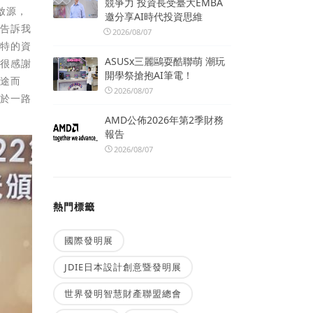
競爭力 投資長受臺大EMBA
啟源，
邀分享AI時代投資思維
他告訴我
2026/08/07
獨特的資
ASUSx三麗鷗耍酷聯萌 潮玩
也很感謝
開學祭搶抱AI筆電！
半途而
2026/08/07
屬於一路
AMD公佈2026年第2季財務
報告
2026/08/07
熱門標籤
國際發明展
JDIE日本設計創意暨發明展
世界發明智慧財產聯盟總會