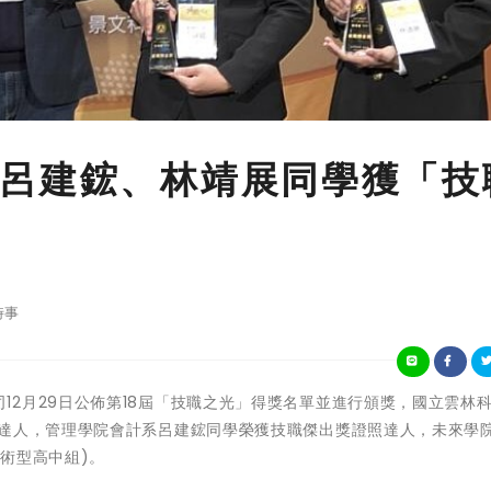
呂建鋐、林靖展同學獲「技
時事
育部技職司12月29日公佈第18屆「技職之光」得獎名單並進行頒獎，國立雲林
獎達人，管理學院會計系呂建鋐同學榮獲技職傑出獎證照達人，未來學
術型高中組)。