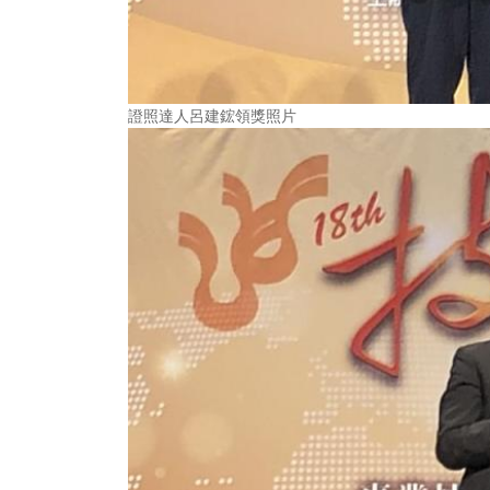
證照達人呂建鋐領獎照片