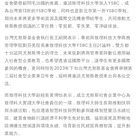
金會榮譽顧問毛治國的推薦，邀請致理科技大學加入YSBC，成
為台灣第13所的YSBC學校，同時也是新北市第一所YSBC學校。
期待未來將更多學術資源及國際交流機會帶給學生，共同推動尤
努斯教授倡議的三零任務：零貧窮、零失業、零淨碳排放。
台灣尤努斯基金會執行長王絹閔表示，事前與致理科技大學商務
管理學院劉芬美院長兼致理科技大學YSBC主任討論時，雙方都
十分認同尤努斯博士的理念，未來規劃將商管專業與數位應用融
入社會型企業教育，也希望透過這國際平台，讓學生有更多國際
參與的機會。更同時預告2023年下旬台灣尤努斯基金會將舉辦第
三屆社會型企業東亞年會，屆時將邀請尤努斯教授來台與各位交
流。
而致理科技大學副校長黃博怡表示，成立尤努斯社會企業中心為
致理科大實踐大學社會責任的一環，致理科大師生長期推動扶弱
與永續活動，包括透過智慧科技與勞動參與建構智慧樂活永續社
區、建置食物銀行讓經濟不利學生免於飢餓、協助滬尾及野柳地
區傳播生態保護與環境永續、培育新住民經貿商務智識，提升創
業能力。