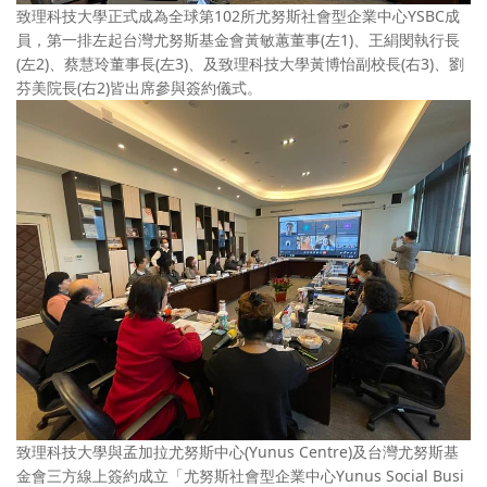
致理科技大學正式成為全球第102所尤努斯社會型企業中心YSBC成
員，第一排左起台灣尤努斯基金會黃敏蕙董事(左1)、王絹閔執行長
(左2)、蔡慧玲董事長(左3)、及致理科技大學黃博怡副校長(右3)、劉
芬美院長(右2)皆出席參與簽約儀式。
致理科技大學與孟加拉尤努斯中心(Yunus Centre)及台灣尤努斯基
金會三方線上簽約成立「尤努斯社會型企業中心Yunus Social Busi