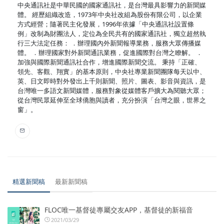
中央通訊社是中華民國的國家通訊社，是台灣最具影響力的新聞媒
體。 經歷組織改造，1973年中央社改組為股份有限公司，以企業
方式經營；隨著民主化發展，1996年依據「中央通訊社設置條
例」改制為財團法人，定位為全民共有的國家通訊社，獨立超然執
行三大法定任務： ．辦理國內外新聞報導業務，服務大眾傳播媒
體。 ．辦理國家對外新聞通訊業務，促進國際對台灣之瞭解。 ．
加強與國際新聞通訊社合作，增進國際新聞交流。 秉持「正確、
領先、客觀、翔實」的基本原則，中央社專業新聞團隊每天以中、
英、日文即時對外發出上千則新聞、照片、圖表、影音與資訊，是
台灣唯一多語文新聞媒體，服務對象從媒體客戶擴大為閱聽大眾；
從台灣民眾延伸至全球僑胞與讀者，充分扮演「台灣之眼，世界之
窗」。
精選新聞稿
最新新聞稿
FLOC唯一基督徒專屬交友APP，基督徒的新福音
2021/03/29