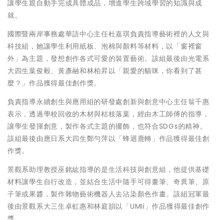
讓學生親自動手完成具體成品，增進學生跨域學習的知識與成
就。
國際暨兩岸事務處華語中心主任杜嘉琪負責指導藝術裡的人文與
科技組，她讓學生利用紙板、泡棉與顏料等材料，以「窗裡窗
外」為主題，發想創作各式可愛的裝置藝術。該組最後由光電系
大四生葉俊毅、黃彥融和林柏昇以「親愛的貓咪，你看到了甚
麼？」作品獲得最佳創作獎。
負責指導永續創生與應用組的研發處創新與創意中心主任翁千惠
表示，透過學校回收的木材與枯枝落葉，經由木工師傅的指導，
讓學生發揮創意，製作各式主題的擺飾，也符合SDGs的精神。
該組最後由應日系大四生鄭勻萍以「蜂迴鹿轉」作品獲得最佳創
作獎。
景觀系助理教授巫銘紘指導的是生活科技與創意組，他提供基礎
材料讓學生自行改造，並結合生活中隨手可得畫筆、奇異筆、原
子筆或果醬，製作雜物藝術機器人去沾染顏色作畫。該組冠軍最
後由景觀系大三生卓虹惠和林庭韻以「UMIi」作品獲得最佳創作
獎。