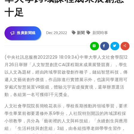
十足
Dec 29,2022
新聞
新聞時事
推廣新聞稿
(中央社訊息服務20221229 18:09:34)中華大學人文社會學院12
月26日舉辦「人文智慧創意CAI課程期末成果展暨競賽」，學生
以人文為題材，經由跨域學習啟發創作種子，鏈結智慧科技，傳
遞人文藝術創作價值，作品除進行實體展示外，也讓同學運用可
穿戴式智慧裝置VR眼鏡，體驗元宇宙虛擬實境，還舉辦票選活
動，各組第一名可獲得1千元獎金。
人文社會學院院長簡曉花表示，學校長期推動跨領域學習，要求
學生畢業前都要選修外系9學分，人社院特別開設的跨域課程採
小班教學，共分為「藝術裡的人文與科技組」「永續創生與應用
組」「生活科技與創意組」3組，由各組指導老師帶學生習作，