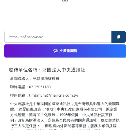
推廣新聞稿
發佈單位名稱：財團法人中央通訊社
新聞聯絡人：訊息服務核稿員
聯絡電話：02-25051180
聯絡信箱：
timtimcna@mail.cna.com.tw
中央通訊社是中華民國的國家通訊社，是台灣最具影響力的新聞媒
體。 經歷組織改造，1973年中央社改組為股份有限公司，以企業
方式經營；隨著民主化發展，1996年依據「中央通訊社設置條
例」改制為財團法人，定位為全民共有的國家通訊社，獨立超然執
行三大法定任務： ．辦理國內外新聞報導業務，服務大眾傳播媒