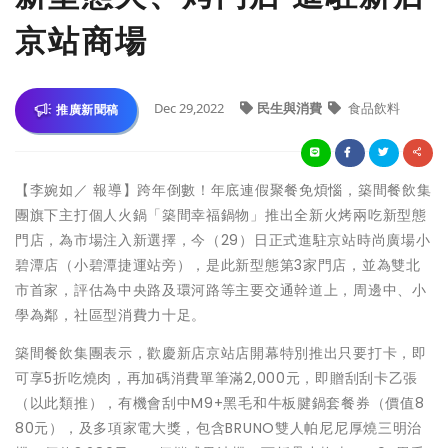
京站商場
Dec 29,2022
民生與消費
食品飲料
推廣新聞稿
【李婉如／ 報導】跨年倒數！年底連假聚餐免煩惱，築間餐飲集
團旗下主打個人火鍋「築間幸福鍋物」推出全新火烤兩吃新型態
門店，為市場注入新選擇，今（29）日正式進駐京站時尚廣場小
碧潭店（小碧潭捷運站旁），是此新型態第3家門店，並為雙北
市首家，評估為中央路及環河路等主要交通幹道上，周邊中、小
學為鄰，社區型消費力十足。
築間餐飲集團表示，歡慶新店京站店開幕特別推出只要打卡，即
可享5折吃燒肉，再加碼消費單筆滿2,000元，即贈刮刮卡乙張
（以此類推），有機會刮中M9+黑毛和牛板腱鍋套餐券（價值8
80元），及多項家電大獎，包含BRUNO雙人帕尼尼厚燒三明治