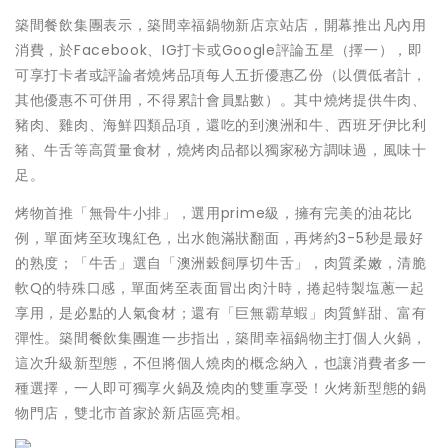
築間餐飲集團表示，築間幸福鍋物新店京站店，開幕推出凡內用
消費，於Facebook、IG打卡或Google評論五星（擇一），即
可享打卡者或評論者燒烤品項每人五折優惠乙份（以價低者計，
其他優惠不可併用，不得累計會員點數）。其中燒烤提供牛肉、
豬肉、雞肉、海鮮四類品項，還吃的到澳洲和牛、西班牙伊比利
豬、牛舌等高質量食材，燒烤肉品都以獨家秘方調味過，風味十
足。
烤物首推「無骨牛小排」，選用prime級，擁有完美的油花比
例，單面烤至玫瑰紅色，出水飽滿狀翻面，再烤約3-5秒是最好
的熟度；「牛舌」選自「澳洲穀飼厚切牛舌」，肉質柔嫩，清脆
軟Q的特殊口感，單面烤至表面冒出肉汁時，捲起特製塩蔥一起
享用，是必點的人氣食材；還有「巨無霸草蝦」肉質鮮甜、富有
彈性。築間餐飲集團進一步指出，築間幸福鍋物主打個人火鍋，
這次升級新型態，不但將個人燒肉的概念納入，也讓消費者多一
種選擇，一人即可獨享火鍋及燒肉的雙重享受！火烤新型態的鍋
物門店，雙北市首家於新店區亮相。