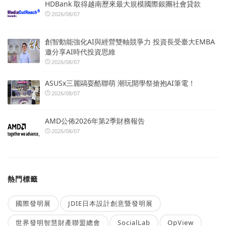
HDBank 取得越南歷來最大規模國際銀團社會貸款
2026/08/07
創智動能強化AI與經營雙軸競爭力 投資長受臺大EMBA
邀分享AI時代投資思維
2026/08/07
ASUSx三麗鷗耍酷聯萌 潮玩開學祭搶抱AI筆電！
2026/08/07
AMD公佈2026年第2季財務報告
2026/08/07
熱門標籤
國際發明展
JDIE日本設計創意暨發明展
世界發明智慧財產聯盟總會
SocialLab
OpView