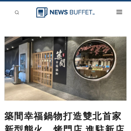
回到首頁
新聞稿分類
登入
刊登
築間幸福鍋物打造雙北首家
新型態火、烤門店 進駐新店