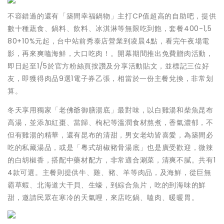
不容錯過的還有「築間幸福鍋物」主打CP值超高的自助吧，提供
數十種蔬食、鍋料、飲料、冰淇淋等無限吃到飽，套餐400-1,5
80+10%元起，台中站前秀泰店營業到凌晨4點，看完午夜場電
影，再來爽嗑海鮮，大口吃肉！。開幕期間推出免費贈肉活動，
即日起至1/5於官方粉絲頁按讚及分享活動貼文，並標記三位好
友，即獲得肉品9選1電子券乙張，相當於一份主餐兌換，非常划
算。
冬天享用獨家「老佛爺御膳湯底」最對味，以白雞湯和柴魚昆布
高湯，並添加紅棗、當歸、枸杞等溫潤食材熬煮，香氣濃郁，不
但有雞湯的精華，還有昆布的清甜，男女老幼皆喜愛，為築間必
吃的私藏湯品，或是「粵式胡椒豬骨湯底」也是廣受歡迎，微辣
的白胡椒香，搭配中藥材配方，非常適合涮菜，清爽不膩。共有1
4款可選。主餐則提供牛、雞、豬、羊等肉品，及海鮮，從巨無
霸草蝦、北海道大干貝、生蠔，到綜合魚片，吃的到海味的鮮
甜，邀請民眾在寒冷的天氣哩，來店吃鍋、嗑肉、暖暖胃。