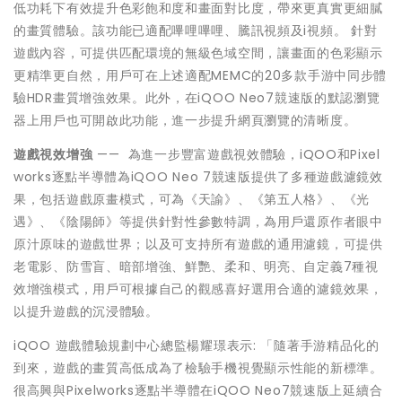
低功耗下有效提升色彩飽和度和畫面對比度，帶來更真實更細膩
的畫質體驗。該功能已適配嗶哩嗶哩、騰訊視頻及i視頻。 針對
遊戲內容，可提供匹配環境的無級色域空間，讓畫面的色彩顯示
更精準更自然，用戶可在上述適配MEMC的20多款手游中同步體
驗HDR畫質增強效果。此外，在iQOO Neo7競速版的默認瀏覽
器上用戶也可開啟此功能，進一步提升網頁瀏覽的清晰度。
遊戲視效增強
—— 為進一步豐富遊戲視效體驗，iQOO和Pixel
works逐點半導體為iQOO Neo 7競速版提供了多種遊戲濾鏡效
果，包括遊戲原畫模式，可為《天諭》、《第五人格》、《光
遇》、《陰陽師》等提供針對性參數特調，為用戶還原作者眼中
原汁原味的遊戲世界；以及可支持所有遊戲的通用濾鏡，可提供
老電影、防雪盲、暗部增強、鮮艷、柔和、明亮、自定義7種視
效增強模式，用戶可根據自己的觀感喜好選用合適的濾鏡效果，
以提升遊戲的沉浸體驗。
iQOO 遊戲體驗規劃中心總監楊耀璟表示: 「隨著手游精品化的
到來，遊戲的畫質高低成為了檢驗手機視覺顯示性能的新標準。
很高興與Pixelworks逐點半導體在iQOO Neo7競速版上延續合