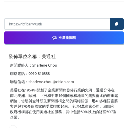
推廣新聞稿
發佈單位名稱：美通社
新聞聯絡人：Sharlene Chou
聯絡電話：0910-816338
聯絡信箱：
sharlene.chou@cision.com
美通社在1954年開創了企業新聞稿發佈行業的先河，通過分佈在
南北美洲、歐洲、亞洲和中東16個國家和地區的無與倫比的辦事處
網路，借助與全球領先新聞機構之間的獨特關係，用40多種語言將
客戶與170多個國家的受眾聯繫起來。全球4萬多家公司、組織和
政府機構都在使用美通社的服務，其中包括50%以上的財富500強
企業。