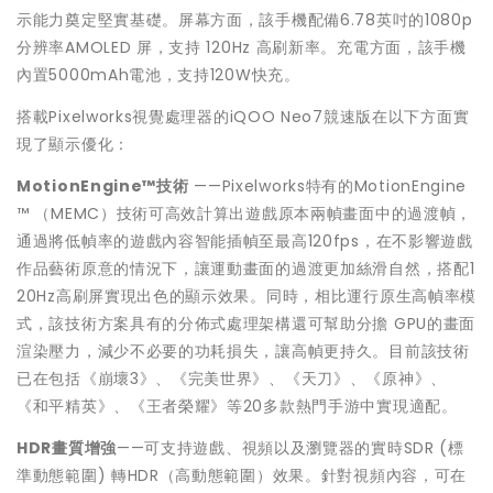
示能力奠定堅實基礎。屏幕方面，該手機配備6.78英吋的1080p
分辨率AMOLED 屏，支持 120Hz 高刷新率。充電方面，該手機
內置5000mAh電池，支持120W快充。
搭載Pixelworks視覺處理器的iQOO Neo7競速版在以下方面實
現了顯示優化：
MotionEngine™
技術
——Pixelworks特有的MotionEngine
™ （MEMC）技術可高效計算出遊戲原本兩幀畫面中的過渡幀，
通過將低幀率的遊戲內容智能插幀至最高120fps，在不影響遊戲
作品藝術原意的情況下，讓運動畫面的過渡更加絲滑自然，搭配1
20Hz高刷屏實現出色的顯示效果。同時，相比運行原生高幀率模
式，該技術方案具有的分佈式處理架構還可幫助分擔 GPU的畫面
渲染壓力，減少不必要的功耗損失，讓高幀更持久。目前該技術
已在包括《崩壞3》、《完美世界》、《天刀》、《原神》、
《和平精英》、《王者榮耀》等20多款熱門手游中實現適配。
HDR
畫質增強
——可支持遊戲、視頻以及瀏覽器的實時SDR (標
準動態範圍) 轉HDR（高動態範圍）效果。針對視頻內容，可在