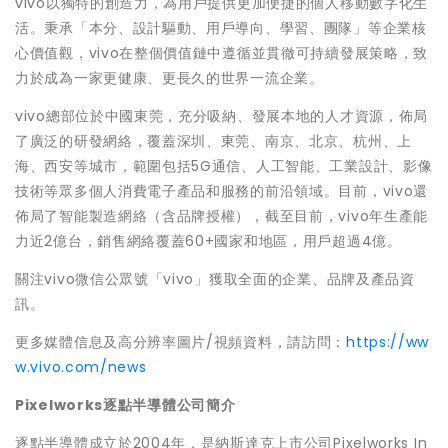
vivo以獨特的創造力，為用戶提供更加便捷的個人移動數字化生
活。秉承「本分、設計驅動、用戶導向、學習、團隊」等企業核
心價值觀，vivo在整個價值鏈中遵循並貫徹可持續發展策略，致
力於成為一家更健康、更長久的世界一流企業。
vivo總部位於中國東莞，充分吸納、發展本地的人才資源，佈局
了廣泛的研發網絡，覆蓋深圳、東莞、南京、北京、杭州、上
海、西安等城市，範圍包括5G通信、人工智能、工業設計、影像
技術等眾多個人消費電子產品和服務的前沿領域。目前，vivo還
佈局了智能製造網絡（含品牌授權），截至目前，vivo年生產能
力近2億台，銷售網絡覆蓋60+國家和地區，用戶超過4億。
關注vivo微信公眾號「vivo」獲取全面的企業、品牌及產品資
訊。
更多媒體信息及高分辨率圖片/視頻資料，請訪問：
https://ww
w.vivo.com/news
Pixelworks
逐點半導體公司簡介
逐點半導體成立於2004年，是納斯達克上市公司Pixelworks In