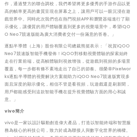
作，通過雙方的聯合調校，我們希望將更多優秀的手游作品以更
高的幀率更高的畫質呈現在屏幕之上，讓用戶可以一眼沉浸在遊
戲世界中。同時此次我們也在熱門視頻APP和瀏覽器端進行了顯
示優化，讓優質的用戶體驗覆蓋到更多的視覺場景中，希望iQO
O Neo7競速版能為廣大消費者交付一份滿意的答卷。」
逐點半導體（上海）股份有限公司總裁熊挺表示：「祝賀iQOO
Neo7競速版智能手機發佈！iQOO對移動視覺體驗的探索始終
走在行業前端，從高幀體驗到視效增強，從遊戲到視頻的多場景
覆蓋，每一步都有條不紊地走出了自己的節奏。很榮幸Pixelwor
ks逐點半導體的視覺解決方案能助力iQOO Neo7競速版實現多
面且深度的顯示優化，相信不管是看視頻，玩遊戲還是刷新聞，
用戶都能感受到這款智能手機在提升視覺體驗方面的用心和誠
意。」
vivo
簡介
vivo是一家以設計驅動創造偉大產品，打造以智能終端和智慧服
務為核心的科技公司，致力於成為聯接人與數字化世界的橋樑。