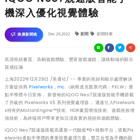
機深入優化視覺體驗
Dec 29,2022
新聞
新聞時事
推廣新聞稿
高清視頻畫質、高幀遊戲體驗、豐富遊戲濾鏡，讓移動端的顯示
質感拉滿
上海2022年12月29日 /美通社/ -- 專業的視頻和顯示處理解決
方案提供商
Pixelworks，Inc.
（納斯達克股票代碼：PXLW）逐
點半導體今日宣佈， 新發佈的iQOO Neo7競速版智能手機搭載
了升級的 Pixelworks X5 系列視覺處理器， 通過引入Pixelwork
s特有的MotionEngine™技術、HDR畫質增強技術、遊戲視效增
強技術，為終端用戶帶來更加沉浸真實的視頻和遊戲體驗。
iQOO Neo7競速版搭載高通第一代驍龍®8+移動平台，搭配Pix
elworks逐點半導體的專業視覺處理方案，雙芯合璧為手機的顯