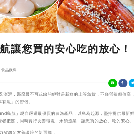
航讓您買的安心吃的放心！
食品飲料
又澎湃，那麼最不可或缺的絕對是新鮮的上等魚貨，不僅營養價值高
年有魚」的習俗。
land島航」親自嚴選最優質的農漁產品，以島為起源，堅持提供最新
費者把關，同時實行友善環境、永續漁業，讓您買的放心、吃的安心
力省錢又友善環境的新選擇，