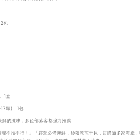
、2包
、1盒
17顆)、1包
最鮮的滋味，多位部落客都強力推薦
料理不推不行！」「露營必備海鮮，秒殺乾煎干貝，訂購過多家海產，