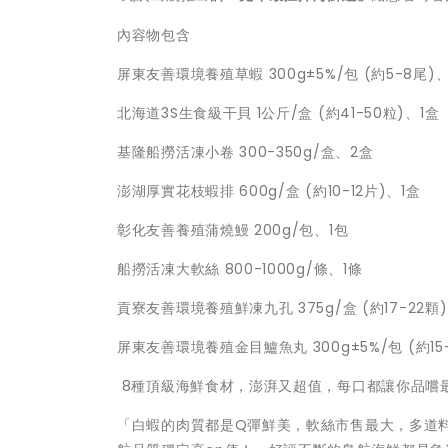
內容物包含
屏東友善環境養殖草蝦 300g±5%/包 (約5-8尾)
北海道3S生食級干貝 1公斤/盒 (約41-50粒)、1盒
基隆船撈活凍小卷 300-350g/盒、2盒
澎湖厚實花枝蝦排 600g/盒 (約10-12片)、1盒
彰化友善養殖蒲燒鰻 200g/包、1包
船撈活凍大軟絲 800-1000g/條、1條
貢寮友善環境養殖鮮凍九孔 375g/盒 (約17-22顆)
屏東友善環境養殖金目鱸魚丸 300g±5%/包 (約15-
8種頂級海鮮食材，澎湃又超值，每口都讓你品嚐
「白蝦的肉質都是Q彈鮮美，軟絲市售最大，多道