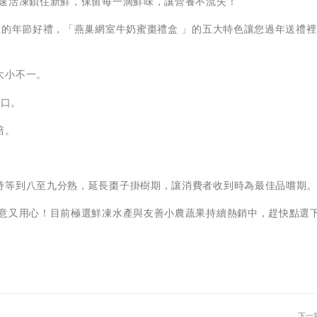
急速活凍鎖住新鮮，保留每一滴鮮味，讓營養不流失！
的年節好禮，「燕巢網室牛奶蜜棗禮盒 」的五大特色讓您過年送禮裡
大小不一。
爽口。
培。
持等到八至九分熟，延長棗子掛樹期，讓消費者收到時為最佳品嚐期
意又用心！目前極選鮮凍水產與友善小農蔬果持續熱銷中，趕快點選
下一