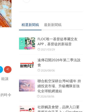
精選新聞稿
最新新聞稿
FLOC唯一基督徒專屬交友
APP，基督徒的新福音
2021/03/29
遠傳召開2026年第二季法說
會
2026/08/06
，能讓
聯合航空深耕台灣40週年 持
續投資市場、升級機隊並強
化全球航網連結
鮮的時令
2026/08/06
。
社群觸及會變，品牌入口要
掌握在自己手上：Cloudmax