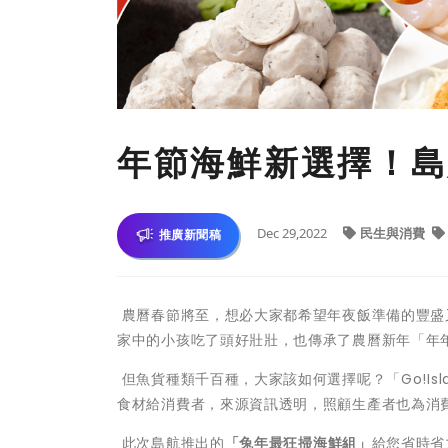
年節海鮮新選擇！島
Dec 29,2022
民生與消費
推廣新聞稿
農曆春節將至，想必大家都希望年夜飯準備的豐盛
家中的小孩吃了頭好壯壯，也傳承了農曆新年「年
但魚貨種類千百種，大家該如何選擇呢？「Go!Is
食材給消費者，來源資訊透明，照顧生產者也為消
此次島航推出的
「兔年最狂掃海鮮組」
給您省時省