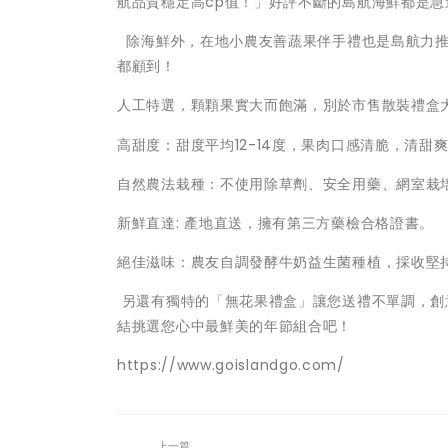
航品質穩定高cp值！」好評不斷的島航海鮮都是
除海鮮外，在地小農友善蔬果伴手禮也是島航力推
都顧到！
人工特選，顆顆果實大而飽滿，別於市售散裝禮盒
高甜度：甜度平均12-14度，果肉口感清脆，清甜
自然農法栽種：不使用除草劑、安全用藥、網室栽
新鮮直達: 產地直送，擁有第三方藥檢合格證書。
絕佳滋味：農友自調發酵牛奶益生菌種植，採收堅
另還有獨特的「無花果禮盒」讓您送禮不單調，創
結挑選您心中最鮮美的年節組合吧！
https://www.goislandgo.com/
上一篇