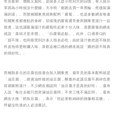
常見食材、價格又親民，是很多人從小吃到大的回憶，有人就分
享因為小時候沒什麼錢，天冷時「都跑去買一串黑輪，然後裝滿
滿的湯」。而號稱關東煮經典配料「蘿蔔」，也是多數網友每逢
吃關東煮都會點的食材，切成塊的蘿蔔通常會與關東煮湯汁一起
熬煮，這也讓吸滿湯汁的蘿蔔吃起來十分入味，喜愛蘿蔔的網友
就說「菜頭才是本體」、「白蘿蔔必點」。此外，口感香Q的
「甜不辣」也同樣受到許多人指名必吃，由於湯汁會把甜不辣的
炸皮泡得更軟爛入味，喜歡這種口感的網友就說「圓的甜不辣真
的很好吃」。
而種類多元的豆腐也很適合加入關東煮，最常見的基本配料就是
「油豆腐」，經過油炸後的油豆腐，酥脆外皮讓豆腐不易碎也更
容易吸附湯汁，不少網友都認同「油豆腐才是真的好吃」，還有
人說「每次去都只想夾滿油豆腐阿，不夾三塊不滿足阿」，還有
網友大推「鱈魚豆腐」，表示「吃起來軟綿綿的很像棉花糖」，
呼籲沒吃過的人必須嘗試。