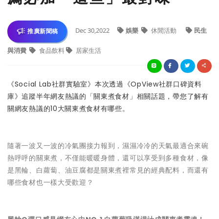
Dec 30,2022
娛樂
休閒活動
民生
推廣新聞稿
與消費
食品飲料
居家生活
《Social Lab社群實驗室》本次透過《OpView社群口碑資料
庫》追蹤半年網友熱議的「關東煮食材」相關話題，帶您了解有
關網友熱議的10大關東煮食材有哪些。
隨著一波又一波的冷氣團接力報到，濕濕冷冷的天氣最適合來碗
熱呼呼的關東煮，不僅能暖暖身體，還可以享受到多種食材，像
是黑輪、白蘿蔔、油豆腐都是關東煮裡常見的經典配料，而還有
哪些食材也一樣大受歡迎？