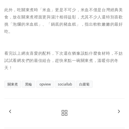
此外，吃關東煮時「米血」更是不可少，米血不僅是台灣經典美
食，放在關東煮裡面更與湯汁相得益彰，尤其不少人還特別喜歡
挑「泡爛的米血糕」、「鍋底的豬血糕」，指出軟軟嫩嫩的最好
吃。
看完以上網友喜愛的配料，下次還在猶豫該點什麼食材時，不妨
試試看網友們的最佳組合，趕快來點一碗關東煮，溫暖你的冬
天！
關東煮
黑輪
opview
sociallab
白蘿蔔