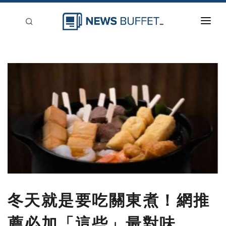
回到首頁
新聞稿分類
登入
刊登
冬天就是要吃關東煮！網推
薦必加「這些」最對味