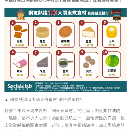
黑輪Q彈口感是網友心中NO.1 白蘿蔔吸滿湯汁成關東煮靈魂！
▲ 網友熱議10大關東煮食材 網路聲量排行
觀察半年以來網友針對「關東煮食材」的討論，由魚漿作成的
「黑輪」是不少人心目中的必點品項之一，黑輪彈性的口感，配
上甜甜鹹鹹的關東煮醬一起吃，簡直幸福感滿滿，加上黑輪屬於