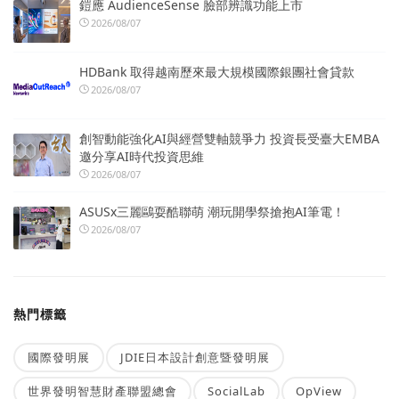
鎧應 AudienceSense 臉部辨識功能上市
2026/08/07
HDBank 取得越南歷來最大規模國際銀團社會貸款
2026/08/07
創智動能強化AI與經營雙軸競爭力 投資長受臺大EMBA
邀分享AI時代投資思維
2026/08/07
ASUSx三麗鷗耍酷聯萌 潮玩開學祭搶抱AI筆電！
2026/08/07
熱門標籤
國際發明展
JDIE日本設計創意暨發明展
世界發明智慧財產聯盟總會
SocialLab
OpView