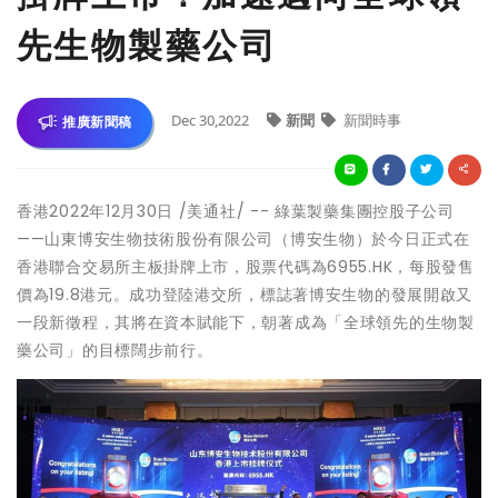
先生物製藥公司
Dec 30,2022
新聞
新聞時事
推廣新聞稿
香港2022年12月30日 /美通社/ -- 綠葉製藥集團控股子公司
——山東博安生物技術股份有限公司（博安生物）於今日正式在
香港聯合交易所主板掛牌上市，股票代碼為6955.HK，每股發售
價為19.8港元。成功登陸港交所，標誌著博安生物的發展開啟又
一段新徵程，其將在資本賦能下，朝著成為「全球領先的生物製
藥公司」的目標闊步前行。