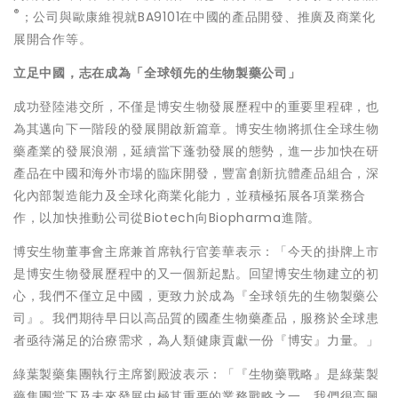
®
；公司與歐康維視就BA9101在中國的產品開發、推廣及商業化
展開合作等。
立足中國，志在成為「
全球領先的生物製藥公司
」
成功登陸港交所，不僅是博安生物發展歷程中的重要里程碑，也
為其邁向下一階段的發展開啟新篇章。博安生物將抓住全球生物
藥產業的發展浪潮，延續當下蓬勃發展的態勢，進一步加快在研
產品在中國和海外市場的臨床開發，豐富創新抗體產品組合，深
化內部製造能力及全球化商業化能力，並積極拓展各項業務合
作，以加快推動公司從Biotech向Biopharma進階。
博安生物董事會主席兼首席執行官姜華表示：「今天的掛牌上市
是博安生物發展歷程中的又一個新起點。回望博安生物建立的初
心，我們不僅立足中國，更致力於成為『全球領先的生物製藥公
司』。我們期待早日以高品質的國產生物藥產品，服務於全球患
者亟待滿足的治療需求，為人類健康貢獻一份『博安』力量。」
綠葉製藥集團執行主席劉殿波表示：「『生物藥戰略』是綠葉製
藥集團當下及未來發展中極其重要的業務戰略之一。我們很高興