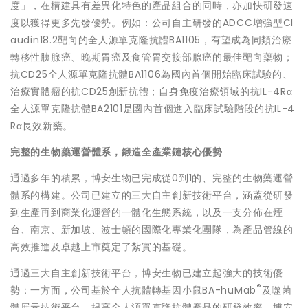
度」，在構建具有差異化特色的產品組合的同時，亦加快研發速
度以獲得更多先發優勢。例如：公司自主研發的ADCC增強型Cl
audin18.2靶向的全人源單克隆抗體BA1105，有望成為同類治療
轉移性胰腺癌、晚期胃癌及食管胃交接部腺癌的最佳靶向藥物；
抗CD25全人源單克隆抗體BA1106為國內首個開始臨床試驗的、
治療實體瘤的抗CD25創新抗體；自身免疫治療領域的抗IL-4Rα
全人源單克隆抗體BA2101是國內首個進入臨床試驗階段的抗IL-4
Rα長效新藥。
完整的生物藥運營體系，鍛造全產業鏈核心優勢
通過多年的積累，博安生物已完成從0到1的、完整的生物藥運營
體系的構建。公司已建立的三大自主創新技術平台，涵蓋從研發
到生產再到商業化運營的一體化生態系統，以及一支分佈在煙
台、南京、新加坡、波士頓的國際化專業化團隊，為產品管線的
高效推進及卓越上市奠定了紮實的基礎。
通過三大自主創新技術平台，博安生物已建立起強大的技術優
®
勢：一方面，公司基於全人抗體轉基因小鼠BA-huMab
及噬菌
體展示技術平台，提高全人源單克隆抗體產品的研發效率。博安