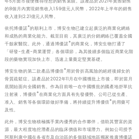
年5月面市後便獲得理想的銷售業績。該產品於2021年實際銷售
的8個月內實現銷售收入1.59億元人民幣，2022年上半年的銷售
收入達到2.21億元人民幣。
®
依托博優諾
的順利上市，博安生物已建立起廣泛的商業化網絡
和成熟的商業化能力。截至目前，其廣泛的分銷網絡已覆蓋全國
®
千餘家醫院。此外，通過博優諾
的商業化，博安生物打通了
「研發-生產-商業運營」各個環節，為其後續多個臨近商業化階
段的藥物實現加快上市、迅速上量奠定堅實基礎。
®
博安生物的第二款產品博優倍
用於骨折高風險的絕經後婦女的
骨質疏鬆症。該產品於2022年11月在中國獲批上市後，即於當月
底開始面向全國銷售。作為目前唯一在中國獲批的國產地舒單抗
®
注射液，博優倍
在商業化方面具有先發優勢。公司已從生產、
®
准入、銷售等各個環節做好準備，將持續提升博優倍
的用藥可
及性。
此外，博安生物積極攜手業內優秀的合作夥伴，借助其豐富的資
源，最大程度地挖潛產品的臨床價值和市場潛力。例如公司授予
阿斯利康中國在各省市及自治區的多個縣域地區獨家推廣博優諾