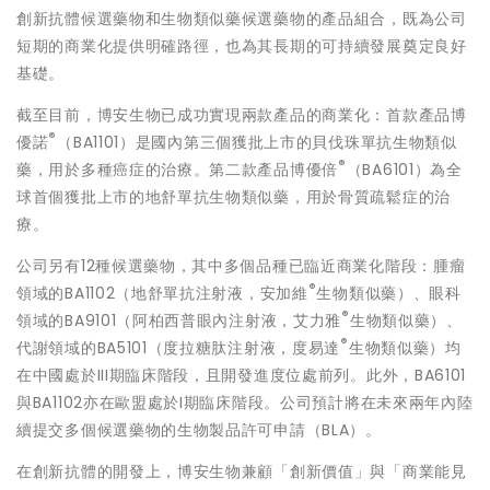
創新抗體候選藥物和生物類似藥候選藥物的產品組合，既為公司
短期的商業化提供明確路徑，也為其長期的可持續發展奠定良好
基礎。
截至目前，博安生物已成功實現兩款產品的商業化：首款產品博
®
優諾
（BA1101）是國內第三個獲批上市的貝伐珠單抗生物類似
®
藥，用於多種癌症的治療。第二款產品博優倍
（BA6101）為全
球首個獲批上市的地舒單抗生物類似藥，用於骨質疏鬆症的治
療。
公司另有12種候選藥物，其中多個品種已臨近商業化階段：腫瘤
®
領域的BA1102（地舒單抗注射液，安加維
生物類似藥）、眼科
®
領域的BA9101（阿柏西普眼內注射液，艾力雅
生物類似藥）、
®
代謝領域的BA5101（度拉糖肽注射液，度易達
生物類似藥）均
在中國處於III期臨床階段，且開發進度位處前列。此外，BA6101
與BA1102亦在歐盟處於I期臨床階段。公司預計將在未來兩年內陸
續提交多個候選藥物的生物製品許可申請（BLA）。
在創新抗體的開發上，博安生物兼顧「創新價值」與「商業能見