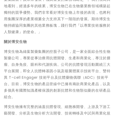
地看到，經過多年的積累，博安生物已在生物藥業務領域構築起
獨特的競爭優勢。我們非常看好博安生物上市後的表現，也將利
用集團深厚的產業積澱全力支持其下一階段的發展。期待博安生
物持續協同集團的其他業務板塊，踐行我們『以專業技術服務於
人類健康』的使命。」
關於博安生物
博安生物為綠葉製藥集團的控股子公司，是一家全面綜合性生物
製藥公司，專業從事治療用抗體開發、生產和商業化，專注於腫
瘤、自身免疫、眼科和代謝疾病。公司的抗體發現活動圍繞三大
平台展開，即全人抗體轉基因小鼠及噬菌體展示技術平台、雙特
異 T-cell Engager 技術平台及抗體藥物偶聯（ADC）技術平
台。目前，博安生物的產品管線中已擁有兩款商業化產品，以及
多個具有國際知識產權保護的創新抗體和生物類似藥的在研產品
組合。
博安生物擁有完整的涵蓋抗體發現、細胞株開發、上游及下游工
藝開發、分析及生物分析方法開發、技術轉移及中試與商業化規