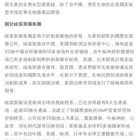
模生產的全整合型產業鏈。除了在中國，博安生物也在美國及歐
盟市場從事生物藥產品開發。
關於綠葉製藥集團
綠葉製藥集團是致力於創新藥物的研發、生產和銷售的國際化製
藥公司。綠葉製藥在中國、美國和歐洲設有研發中心，擁有超過
30個中國在研藥物和10多個海外在研藥物，在中樞神經和腫瘤領
域已有多個創新制劑和創新藥在歐洲、美國、日本開展註冊及臨
床研究。綠葉製藥在微球、脂質體、透皮釋藥等先進藥物遞送技
術領域達到國際先進水平，在新分子實體、生物抗體領域收穫多
項創新成果，並在細胞治療、基因治療等領域進行了積極佈局和
開發。
綠葉製藥深度佈局全球供應鏈體系，已在全球建有8大生產基
地，超過30條生產線，並建立了與國際接軌的GMP質量管理和
控制體系。公司現有30餘個上市產品，覆蓋腫瘤、中樞神經、心
血管、消化與代謝等治療領域；業務遍及全球80多個國家和地
區，其中包括中國、美國、歐洲、日本等全球主要醫藥市場，以