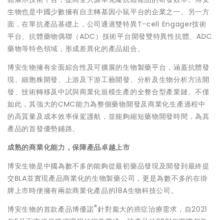
生物也是中國少數擁有自主轉基因小鼠平台的企業之一。另一方
面，在單抗產品基礎上，公司通過雙特異T-cell Engager技術
平台、抗體藥物偶聯（ADC）技術平台開發雙特異性抗體、ADC
藥物等特色領域，形成差異化的產品組合。
博安生物擁有全面綜合性及可擴展的生物製藥平台，涵蓋抗體發
現、細胞株開發、上游及下游工藝開發、分析及生物分析方法開
發、技術轉移及中試與商業化規模生產的全整合型產業鏈。不僅
如此，其強大的CMC能力為整個藥物開發及商業化生產過程中
的高質量及成本效率保駕護航，並能夠縮短藥物開發時間，為其
產品的首發優勢鋪路。
成熟的商業化能力，保障產品卓越上市
博安生物是中國為數不多的能夠從最初藥品發現及開發到最終提
交BLA並實現產品商業化的生物製藥公司，更是為數不多的在掛
牌上市時便擁有兩款商業化產品的18A生物科技公司。
®
博安生物的首款產品博優諾
針對龐大的癌症治療需求，自2021